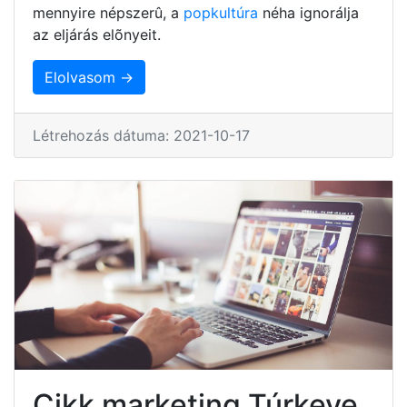
mennyire népszerû, a
popkultúra
néha ignorálja
az eljárás elõnyeit.
Elolvasom →
Létrehozás dátuma: 2021-10-17
Cikk marketing Túrkeve