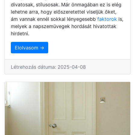
divatosak, stílusosak. Már önmagában ez is elég
lehetne arra, hogy előszeretettel viseljük őket,
ám vannak ennél sokkal lényegesebb
faktorok
is,
melyek a napszemüvegek hordását hivatottak
hirdetni.
Elolvasom →
Létrehozás dátuma: 2025-04-08