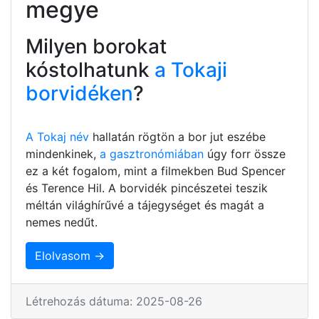
megye
Milyen borokat
kóstolhatunk
a Tokaji
borvidéken
?
A Tokaj név
hallatán rögtön a bor jut eszébe
mindenkinek,
a gasztronómiában
úgy forr össze
ez a két fogalom, mint a filmekben Bud Spencer
és Terence Hil. A borvidék pincészetei teszik
méltán világhírűvé a tájegységet és magát a
nemes nedűt.
Elolvasom →
Létrehozás dátuma: 2025-08-26