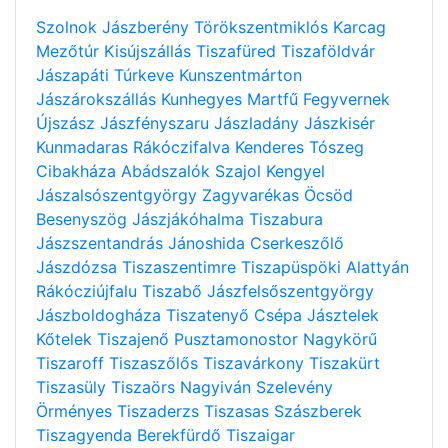
Szolnok
Jászberény
Törökszentmiklós
Karcag
Mezőtúr
Kisújszállás
Tiszafüred
Tiszaföldvár
Jászapáti
Túrkeve
Kunszentmárton
Jászárokszállás
Kunhegyes
Martfű
Fegyvernek
Újszász
Jászfényszaru
Jászladány
Jászkisér
Kunmadaras
Rákóczifalva
Kenderes
Tószeg
Cibakháza
Abádszalók
Szajol
Kengyel
Jászalsószentgyörgy
Zagyvarékas
Öcsöd
Besenyszög
Jászjákóhalma
Tiszabura
Jászszentandrás
Jánoshida
Cserkeszőlő
Jászdózsa
Tiszaszentimre
Tiszapüspöki
Alattyán
Rákócziújfalu
Tiszabő
Jászfelsőszentgyörgy
Jászboldogháza
Tiszatenyő
Csépa
Jásztelek
Kőtelek
Tiszajenő
Pusztamonostor
Nagykörű
Tiszaroff
Tiszaszőlős
Tiszavárkony
Tiszakürt
Tiszasüly
Tiszaörs
Nagyiván
Szelevény
Örményes
Tiszaderzs
Tiszasas
Szászberek
Tiszagyenda
Berekfürdő
Tiszaigar