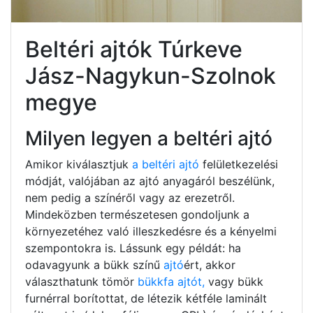
Beltéri ajtók Túrkeve
Jász-Nagykun-Szolnok
megye
Milyen legyen a beltéri ajtó
Amikor kiválasztjuk
a beltéri ajtó
felületkezelési
módját, valójában az ajtó anyagáról beszélünk,
nem pedig a színéről vagy az erezetről.
Mindeközben természetesen gondoljunk a
környezetéhez való illeszkedésre és a kényelmi
szempontokra is. Lássunk egy példát: ha
odavagyunk a bükk színű
ajtó
ért, akkor
választhatunk tömör
bükkfa ajtót,
vagy bükk
furnérral borítottat, de létezik kétféle laminált