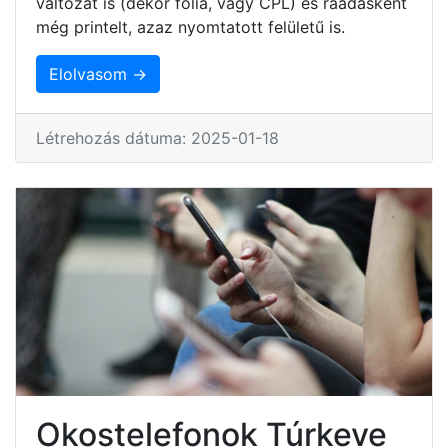
változat is (dekor fólia, vagy CPL) és ráadásként
még printelt, azaz nyomtatott felületű is.
Elolvasom →
Létrehozás dátuma: 2025-01-18
Okostelefonok Túrkeve