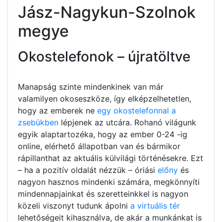
Jász-Nagykun-Szolnok
megye
Okostelefonok – újratöltve
Manapság szinte mindenkinek van már
valamilyen okoseszköze, így elképzelhetetlen,
hogy az emberek ne
egy okostelefonnal a
zsebükben
lépjenek az utcára. Rohanó világunk
egyik alaptartozéka, hogy az ember 0-24 -ig
online, elérhető állapotban van és bármikor
rápillanthat az aktuális külvilági történésekre. Ezt
– ha a pozitív oldalát nézzük – óriási
előny
és
nagyon hasznos mindenki számára, megkönnyíti
mindennapjainkat és szeretteinkkel is nagyon
közeli viszonyt tudunk ápolni
a virtuális tér
lehetőségeit kihasználva, de akár a munkánkat is