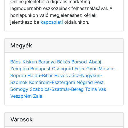
Online jelenlétét a digitális marketing
legmodernebb eszközeinek felhasználásával. A
honlapunkon való megjelenéshez kérlek
jelentkezz be
kapcsolati
oldalunkon.
Megyék
Bács-Kiskun
Baranya
Békés
Borsod-Abaúj-
Zemplén
Budapest
Csongrád
Fejér
Győr-Moson-
Sopron
Hajdú-Bihar
Heves
Jász-Nagykun-
Szolnok
Komárom-Esztergom
Nógrád
Pest
Somogy
Szabolcs-Szatmár-Bereg
Tolna
Vas
Veszprém
Zala
Városok