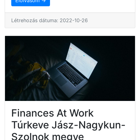
Elolvasom →
Létrehozás dátuma: 2022-10-26
Finances At Work
Túrkeve Jász-Nagykun-
Szolnok megye