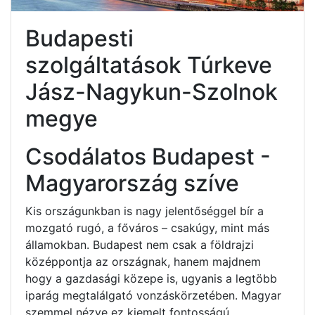
Budapesti
szolgáltatások Túrkeve
Jász-Nagykun-Szolnok
megye
Csodálatos Budapest -
Magyarország szíve
Kis országunkban is nagy jelentőséggel bír a
mozgató rugó, a főváros – csakúgy, mint más
államokban. Budapest nem csak a földrajzi
középpontja az országnak, hanem majdnem
hogy a gazdasági közepe is, ugyanis a legtöbb
iparág megtalálgató vonzáskörzetében. Magyar
szemmel nézve ez kiemelt fontosságú.