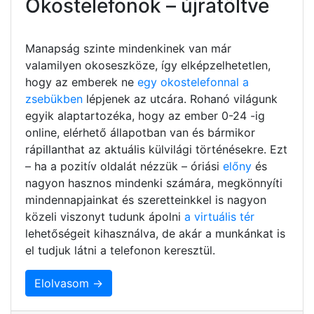
Okostelefonok – újratöltve
Manapság szinte mindenkinek van már
valamilyen okoseszköze, így elképzelhetetlen,
hogy az emberek ne
egy okostelefonnal a
zsebükben
lépjenek az utcára. Rohanó világunk
egyik alaptartozéka, hogy az ember 0-24 -ig
online, elérhető állapotban van és bármikor
rápillanthat az aktuális külvilági történésekre. Ezt
– ha a pozitív oldalát nézzük – óriási
előny
és
nagyon hasznos mindenki számára, megkönnyíti
mindennapjainkat és szeretteinkkel is nagyon
közeli viszonyt tudunk ápolni
a virtuális tér
lehetőségeit kihasználva, de akár a munkánkat is
el tudjuk látni a telefonon keresztül.
Elolvasom →