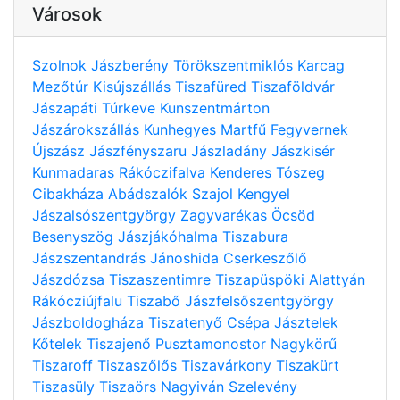
Városok
Szolnok
Jászberény
Törökszentmiklós
Karcag
Mezőtúr
Kisújszállás
Tiszafüred
Tiszaföldvár
Jászapáti
Túrkeve
Kunszentmárton
Jászárokszállás
Kunhegyes
Martfű
Fegyvernek
Újszász
Jászfényszaru
Jászladány
Jászkisér
Kunmadaras
Rákóczifalva
Kenderes
Tószeg
Cibakháza
Abádszalók
Szajol
Kengyel
Jászalsószentgyörgy
Zagyvarékas
Öcsöd
Besenyszög
Jászjákóhalma
Tiszabura
Jászszentandrás
Jánoshida
Cserkeszőlő
Jászdózsa
Tiszaszentimre
Tiszapüspöki
Alattyán
Rákócziújfalu
Tiszabő
Jászfelsőszentgyörgy
Jászboldogháza
Tiszatenyő
Csépa
Jásztelek
Kőtelek
Tiszajenő
Pusztamonostor
Nagykörű
Tiszaroff
Tiszaszőlős
Tiszavárkony
Tiszakürt
Tiszasüly
Tiszaörs
Nagyiván
Szelevény