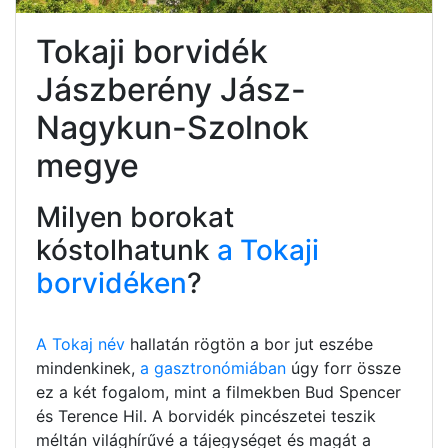
Tokaji borvidék
Jászberény Jász-
Nagykun-Szolnok
megye
Milyen borokat
kóstolhatunk
a Tokaji
borvidéken
?
A Tokaj név
hallatán rögtön a bor jut eszébe
mindenkinek,
a gasztronómiában
úgy forr össze
ez a két fogalom, mint a filmekben Bud Spencer
és Terence Hil. A borvidék pincészetei teszik
méltán világhírűvé a tájegységet és magát a