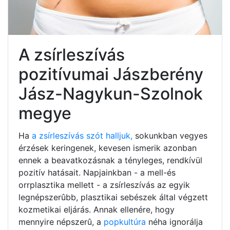
A zsírleszívás
pozitívumai Jászberény
Jász-Nagykun-Szolnok
megye
Ha
a zsírleszívás szót halljuk,
sokunkban vegyes
érzések keringenek, kevesen ismerik azonban
ennek a beavatkozásnak a tényleges, rendkívül
pozitív hatásait. Napjainkban - a mell-és
orrplasztika mellett - a zsírleszívás az egyik
legnépszerûbb, plasztikai sebészek által végzett
kozmetikai eljárás. Annak ellenére, hogy
mennyire népszerû, a
popkultúra
néha ignorálja