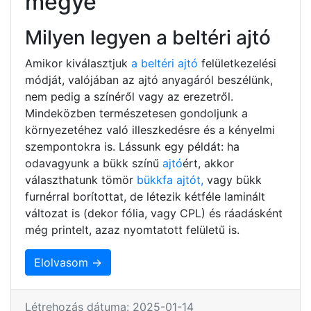
megye
Milyen legyen a beltéri ajtó
Amikor kiválasztjuk
a beltéri ajtó
felületkezelési
módját, valójában az ajtó anyagáról beszélünk,
nem pedig a színéről vagy az erezetről.
Mindeközben természetesen gondoljunk a
környezetéhez való illeszkedésre és a kényelmi
szempontokra is. Lássunk egy példát: ha
odavagyunk a bükk színű
ajtó
ért, akkor
választhatunk tömör
bükkfa ajtót,
vagy bükk
furnérral borítottat, de létezik kétféle laminált
változat is (dekor fólia, vagy CPL) és ráadásként
még printelt, azaz nyomtatott felületű is.
Elolvasom →
Létrehozás dátuma: 2025-01-14