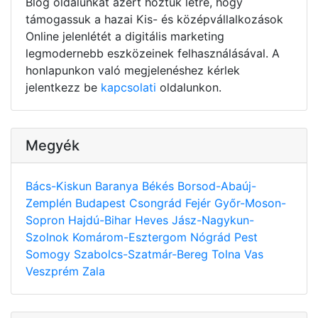
Blog oldalunkat azért hoztuk létre, hogy
támogassuk a hazai Kis- és középvállalkozások
Online jelenlétét a digitális marketing
legmodernebb eszközeinek felhasználásával. A
honlapunkon való megjelenéshez kérlek
jelentkezz be
kapcsolati
oldalunkon.
Megyék
Bács-Kiskun
Baranya
Békés
Borsod-Abaúj-
Zemplén
Budapest
Csongrád
Fejér
Győr-Moson-
Sopron
Hajdú-Bihar
Heves
Jász-Nagykun-
Szolnok
Komárom-Esztergom
Nógrád
Pest
Somogy
Szabolcs-Szatmár-Bereg
Tolna
Vas
Veszprém
Zala