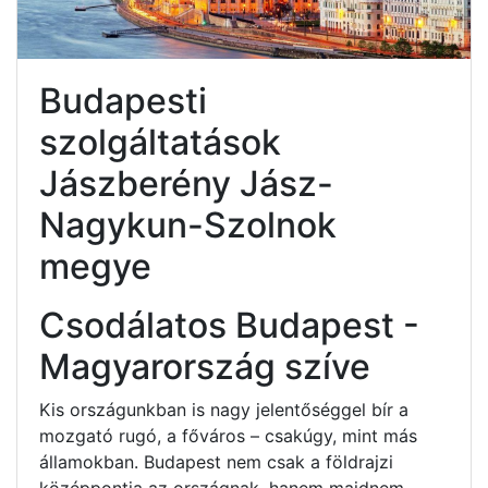
Budapesti
szolgáltatások
Jászberény Jász-
Nagykun-Szolnok
megye
Csodálatos Budapest -
Magyarország szíve
Kis országunkban is nagy jelentőséggel bír a
mozgató rugó, a főváros – csakúgy, mint más
államokban. Budapest nem csak a földrajzi
középpontja az országnak, hanem majdnem