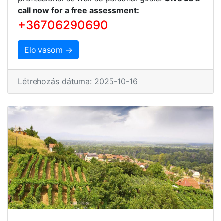
call now for a free assessment:
+36706290690
Elolvasom →
Létrehozás dátuma: 2025-10-16