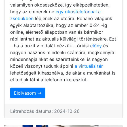
valamilyen okoseszköze, így elképzelhetetlen,
hogy az emberek ne
egy okostelefonnal a
zsebükben
lépjenek az utcára. Rohanó világunk
egyik alaptartozéka, hogy az ember 0-24 -ig
online, elérhető állapotban van és bármikor
rápillanthat az aktuális külvilági történésekre. Ezt
– ha a pozitív oldalát nézzük – óriási
előny
és
nagyon hasznos mindenki számára, megkönnyíti
mindennapjainkat és szeretteinkkel is nagyon
közeli viszonyt tudunk ápolni
a virtuális tér
lehetőségeit kihasználva, de akár a munkánkat is
el tudjuk látni a telefonon keresztül.
Elolvasom →
Létrehozás dátuma: 2024-10-26