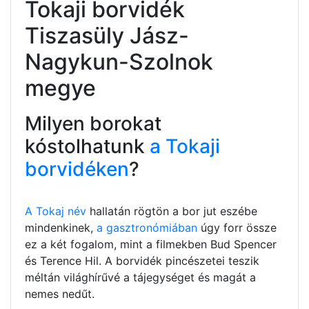
Tokaji borvidék
Tiszasüly Jász-
Nagykun-Szolnok
megye
Milyen borokat
kóstolhatunk
a Tokaji
borvidéken
?
A Tokaj név
hallatán rögtön a bor jut eszébe
mindenkinek,
a gasztronómiában
úgy forr össze
ez a két fogalom, mint a filmekben Bud Spencer
és Terence Hil. A borvidék pincészetei teszik
méltán világhírűvé a tájegységet és magát a
nemes nedűt.