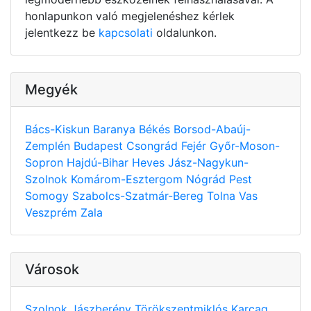
honlapunkon való megjelenéshez kérlek
jelentkezz be
kapcsolati
oldalunkon.
Megyék
Bács-Kiskun
Baranya
Békés
Borsod-Abaúj-
Zemplén
Budapest
Csongrád
Fejér
Győr-Moson-
Sopron
Hajdú-Bihar
Heves
Jász-Nagykun-
Szolnok
Komárom-Esztergom
Nógrád
Pest
Somogy
Szabolcs-Szatmár-Bereg
Tolna
Vas
Veszprém
Zala
Városok
Szolnok
Jászberény
Törökszentmiklós
Karcag