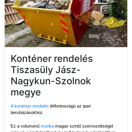
Konténer rendelés
Tiszasüly Jász-
Nagykun-Szolnok
megye
A konténer rendelés
 létfontosságú az ipari 
beruházásokhoz
Ez a volumenű 
munka
 magas szintű szervezettséget 