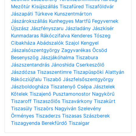
Mezőtúr
Kisújszállás
Tiszafüred
Tiszaföldvár
Jászapáti
Túrkeve
Kunszentmárton
Jászárokszállás
Kunhegyes
Martfű
Fegyvernek
Újszász
Jászfényszaru
Jászladány
Jászkisér
Kunmadaras
Rákóczifalva
Kenderes
Tószeg
Cibakháza
Abádszalók
Szajol
Kengyel
Jászalsószentgyörgy
Zagyvarékas
Öcsöd
Besenyszög
Jászjákóhalma
Tiszabura
Jászszentandrás
Jánoshida
Cserkeszőlő
Jászdózsa
Tiszaszentimre
Tiszapüspöki
Alattyán
Rákócziújfalu
Tiszabő
Jászfelsőszentgyörgy
Jászboldogháza
Tiszatenyő
Csépa
Jásztelek
Kőtelek
Tiszajenő
Pusztamonostor
Nagykörű
Tiszaroff
Tiszaszőlős
Tiszavárkony
Tiszakürt
Tiszasüly
Tiszaörs
Nagyiván
Szelevény
Örményes
Tiszaderzs
Tiszasas
Szászberek
Tiszagyenda
Berekfürdő
Tiszaigar