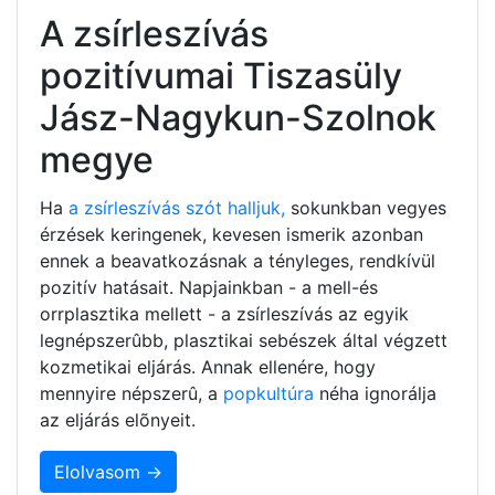
A zsírleszívás
pozitívumai Tiszasüly
Jász-Nagykun-Szolnok
megye
Ha
a zsírleszívás szót halljuk,
sokunkban vegyes
érzések keringenek, kevesen ismerik azonban
ennek a beavatkozásnak a tényleges, rendkívül
pozitív hatásait. Napjainkban - a mell-és
orrplasztika mellett - a zsírleszívás az egyik
legnépszerûbb, plasztikai sebészek által végzett
kozmetikai eljárás. Annak ellenére, hogy
mennyire népszerû, a
popkultúra
néha ignorálja
az eljárás elõnyeit.
Elolvasom →