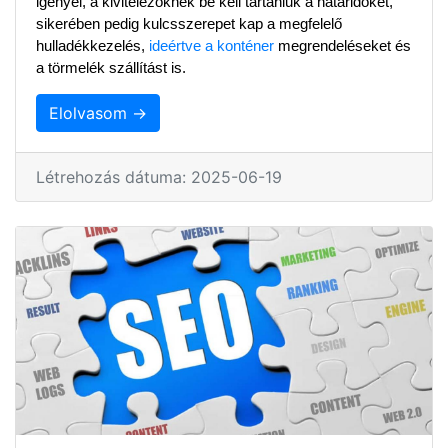
igényel, a kivitelezőknek be kell tartaniuk a határidőket, 
sikerében pedig kulcsszerepet kap a megfelelő 
hulladékkezelés, 
ideértve a konténer
 megrendeléseket és 
a törmelék szállítást is.
Elolvasom →
Létrehozás dátuma: 2025-06-19