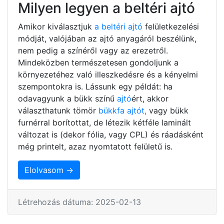
Milyen legyen a beltéri ajtó
Amikor kiválasztjuk
a beltéri ajtó
felületkezelési
módját, valójában az ajtó anyagáról beszélünk,
nem pedig a színéről vagy az erezetről.
Mindeközben természetesen gondoljunk a
környezetéhez való illeszkedésre és a kényelmi
szempontokra is. Lássunk egy példát: ha
odavagyunk a bükk színű
ajtó
ért, akkor
választhatunk tömör
bükkfa ajtót,
vagy bükk
furnérral borítottat, de létezik kétféle laminált
változat is (dekor fólia, vagy CPL) és ráadásként
még printelt, azaz nyomtatott felületű is.
Elolvasom →
Létrehozás dátuma: 2025-02-13