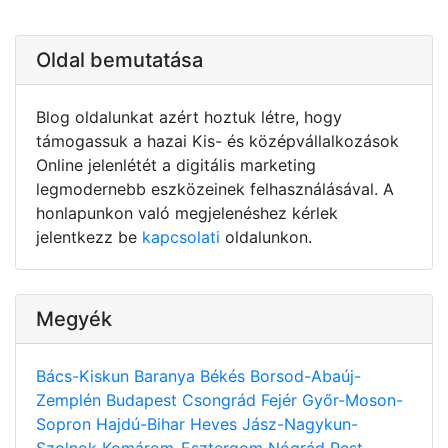
Oldal bemutatása
Blog oldalunkat azért hoztuk létre, hogy
támogassuk a hazai Kis- és középvállalkozások
Online jelenlétét a digitális marketing
legmodernebb eszközeinek felhasználásával. A
honlapunkon való megjelenéshez kérlek
jelentkezz be
kapcsolati
oldalunkon.
Megyék
Bács-Kiskun
Baranya
Békés
Borsod-Abaúj-
Zemplén
Budapest
Csongrád
Fejér
Győr-Moson-
Sopron
Hajdú-Bihar
Heves
Jász-Nagykun-
Szolnok
Komárom-Esztergom
Nógrád
Pest