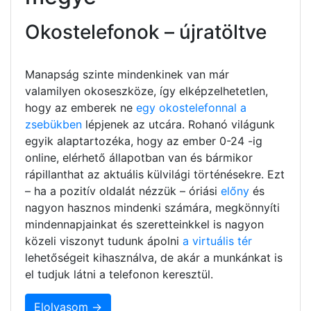
Okostelefonok – újratöltve
Manapság szinte mindenkinek van már
valamilyen okoseszköze, így elképzelhetetlen,
hogy az emberek ne
egy okostelefonnal a
zsebükben
lépjenek az utcára. Rohanó világunk
egyik alaptartozéka, hogy az ember 0-24 -ig
online, elérhető állapotban van és bármikor
rápillanthat az aktuális külvilági történésekre. Ezt
– ha a pozitív oldalát nézzük – óriási
előny
és
nagyon hasznos mindenki számára, megkönnyíti
mindennapjainkat és szeretteinkkel is nagyon
közeli viszonyt tudunk ápolni
a virtuális tér
lehetőségeit kihasználva, de akár a munkánkat is
el tudjuk látni a telefonon keresztül.
Elolvasom →