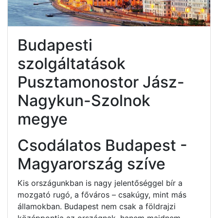
Budapesti
szolgáltatások
Pusztamonostor Jász-
Nagykun-Szolnok
megye
Csodálatos Budapest -
Magyarország szíve
Kis országunkban is nagy jelentőséggel bír a
mozgató rugó, a főváros – csakúgy, mint más
államokban. Budapest nem csak a földrajzi
középpontja az országnak, hanem majdnem