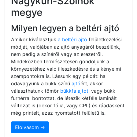
Nagykun-Szolnok
megye
Milyen legyen a beltéri ajtó
Amikor kiválasztjuk
a beltéri ajtó
felületkezelési
módját, valójában az ajtó anyagáról beszélünk,
nem pedig a színéről vagy az erezetről.
Mindeközben természetesen gondoljunk a
környezetéhez való illeszkedésre és a kényelmi
szempontokra is. Lássunk egy példát: ha
odavagyunk a bükk színű
ajtó
ért, akkor
választhatunk tömör
bükkfa ajtót,
vagy bükk
furnérral borítottat, de létezik kétféle laminált
változat is (dekor fólia, vagy CPL) és ráadásként
még printelt, azaz nyomtatott felületű is.
Elolvasom →