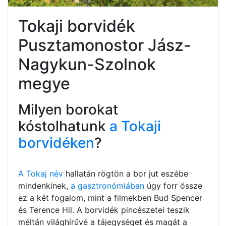
Tokaji borvidék
Pusztamonostor Jász-
Nagykun-Szolnok
megye
Milyen borokat
kóstolhatunk
a Tokaji
borvidéken
?
A Tokaj név
hallatán rögtön a bor jut eszébe
mindenkinek,
a gasztronómiában
úgy forr össze
ez a két fogalom, mint a filmekben Bud Spencer
és Terence Hil. A borvidék pincészetei teszik
méltán világhírűvé a tájegységet és magát a