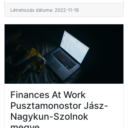
Létrehozás dátuma: 2022-11-18
Finances At Work
Pusztamonostor Jász-
Nagykun-Szolnok
megye