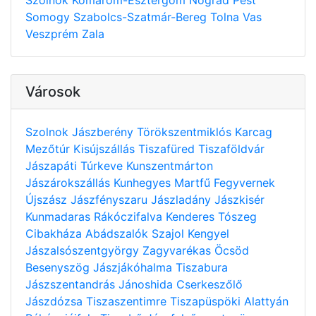
Somogy
Szabolcs-Szatmár-Bereg
Tolna
Vas
Veszprém
Zala
Városok
Szolnok
Jászberény
Törökszentmiklós
Karcag
Mezőtúr
Kisújszállás
Tiszafüred
Tiszaföldvár
Jászapáti
Túrkeve
Kunszentmárton
Jászárokszállás
Kunhegyes
Martfű
Fegyvernek
Újszász
Jászfényszaru
Jászladány
Jászkisér
Kunmadaras
Rákóczifalva
Kenderes
Tószeg
Cibakháza
Abádszalók
Szajol
Kengyel
Jászalsószentgyörgy
Zagyvarékas
Öcsöd
Besenyszög
Jászjákóhalma
Tiszabura
Jászszentandrás
Jánoshida
Cserkeszőlő
Jászdózsa
Tiszaszentimre
Tiszapüspöki
Alattyán