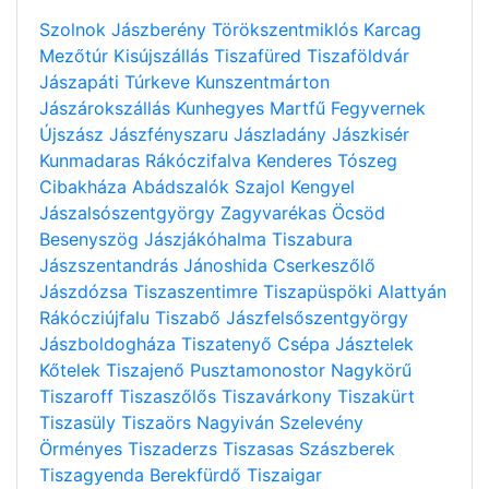
Szolnok
Jászberény
Törökszentmiklós
Karcag
Mezőtúr
Kisújszállás
Tiszafüred
Tiszaföldvár
Jászapáti
Túrkeve
Kunszentmárton
Jászárokszállás
Kunhegyes
Martfű
Fegyvernek
Újszász
Jászfényszaru
Jászladány
Jászkisér
Kunmadaras
Rákóczifalva
Kenderes
Tószeg
Cibakháza
Abádszalók
Szajol
Kengyel
Jászalsószentgyörgy
Zagyvarékas
Öcsöd
Besenyszög
Jászjákóhalma
Tiszabura
Jászszentandrás
Jánoshida
Cserkeszőlő
Jászdózsa
Tiszaszentimre
Tiszapüspöki
Alattyán
Rákócziújfalu
Tiszabő
Jászfelsőszentgyörgy
Jászboldogháza
Tiszatenyő
Csépa
Jásztelek
Kőtelek
Tiszajenő
Pusztamonostor
Nagykörű
Tiszaroff
Tiszaszőlős
Tiszavárkony
Tiszakürt
Tiszasüly
Tiszaörs
Nagyiván
Szelevény
Örményes
Tiszaderzs
Tiszasas
Szászberek
Tiszagyenda
Berekfürdő
Tiszaigar