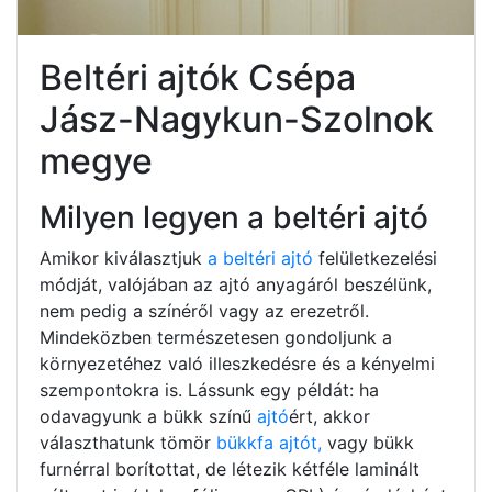
Beltéri ajtók Csépa
Jász-Nagykun-Szolnok
megye
Milyen legyen a beltéri ajtó
Amikor kiválasztjuk
a beltéri ajtó
felületkezelési
módját, valójában az ajtó anyagáról beszélünk,
nem pedig a színéről vagy az erezetről.
Mindeközben természetesen gondoljunk a
környezetéhez való illeszkedésre és a kényelmi
szempontokra is. Lássunk egy példát: ha
odavagyunk a bükk színű
ajtó
ért, akkor
választhatunk tömör
bükkfa ajtót,
vagy bükk
furnérral borítottat, de létezik kétféle laminált