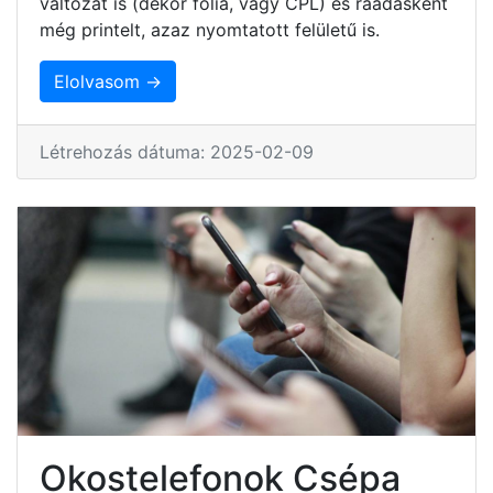
változat is (dekor fólia, vagy CPL) és ráadásként
még printelt, azaz nyomtatott felületű is.
Elolvasom →
Létrehozás dátuma: 2025-02-09
Okostelefonok Csépa