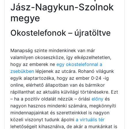
Jász-Nagykun-Szolnok
megye
Okostelefonok – újratöltve
Manapság szinte mindenkinek van már
valamilyen okoseszköze, így elképzelhetetlen,
hogy az emberek ne
egy okostelefonnal a
zsebükben
lépjenek az utcára. Rohanó világunk
egyik alaptartozéka, hogy az ember 0-24 -ig
online, elérhető állapotban van és bármikor
rápillanthat az aktuális külvilági történésekre. Ezt
– ha a pozitív oldalát nézzük – óriási
előny
és
nagyon hasznos mindenki számára, megkönnyíti
mindennapjainkat és szeretteinkkel is nagyon
közeli viszonyt tudunk ápolni
a virtuális tér
lehetőségeit kihasználva, de akár a munkánkat is