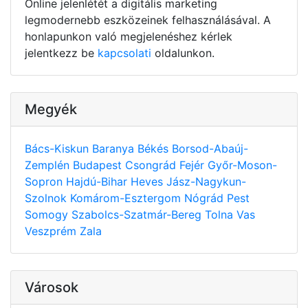
Online jelenlétét a digitális marketing
legmodernebb eszközeinek felhasználásával. A
honlapunkon való megjelenéshez kérlek
jelentkezz be
kapcsolati
oldalunkon.
Megyék
Bács-Kiskun
Baranya
Békés
Borsod-Abaúj-
Zemplén
Budapest
Csongrád
Fejér
Győr-Moson-
Sopron
Hajdú-Bihar
Heves
Jász-Nagykun-
Szolnok
Komárom-Esztergom
Nógrád
Pest
Somogy
Szabolcs-Szatmár-Bereg
Tolna
Vas
Veszprém
Zala
Városok