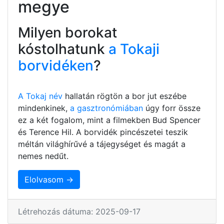
megye
Milyen borokat
kóstolhatunk
a Tokaji
borvidéken
?
A Tokaj név
hallatán rögtön a bor jut eszébe
mindenkinek,
a gasztronómiában
úgy forr össze
ez a két fogalom, mint a filmekben Bud Spencer
és Terence Hil. A borvidék pincészetei teszik
méltán világhírűvé a tájegységet és magát a
nemes nedűt.
Elolvasom →
Létrehozás dátuma: 2025-09-17