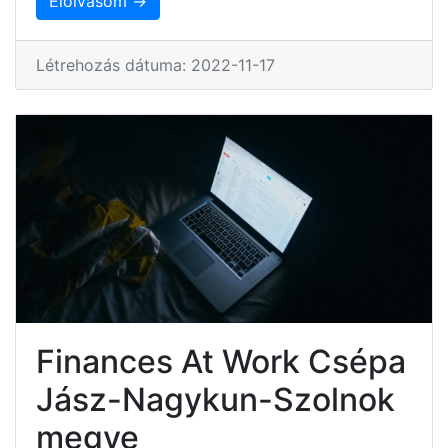
Elolvasom →
Létrehozás dátuma: 2022-11-17
Finances At Work Csépa
Jász-Nagykun-Szolnok
megye