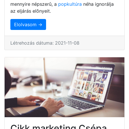
mennyire népszerû, a
popkultúra
néha ignorálja
az eljárás elõnyeit.
Elolvasom →
Létrehozás dátuma: 2021-11-08
Cikk marketing Csépa