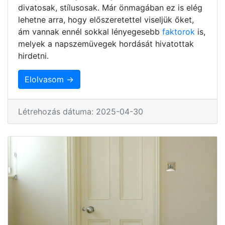
divatosak, stílusosak. Már önmagában ez is elég
lehetne arra, hogy előszeretettel viseljük őket,
ám vannak ennél sokkal lényegesebb
faktorok
is,
melyek a napszemüvegek hordását hivatottak
hirdetni.
Elolvasom →
Létrehozás dátuma: 2025-04-30