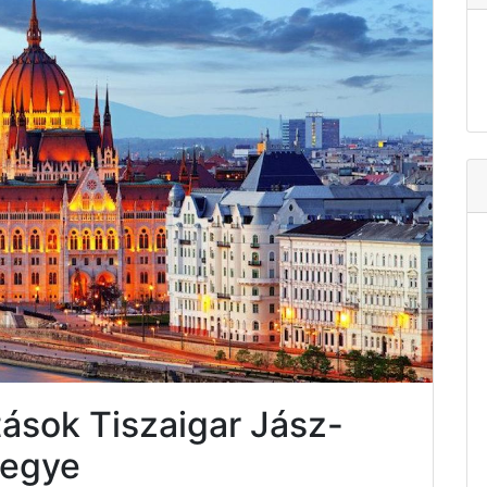
tások Tiszaigar Jász-
megye