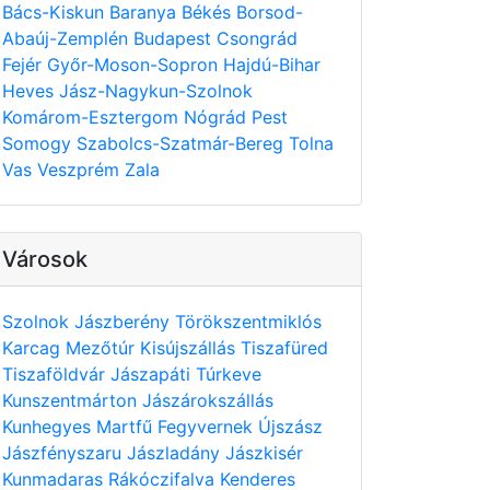
Bács-Kiskun
Baranya
Békés
Borsod-
Abaúj-Zemplén
Budapest
Csongrád
Fejér
Győr-Moson-Sopron
Hajdú-Bihar
Heves
Jász-Nagykun-Szolnok
Komárom-Esztergom
Nógrád
Pest
Somogy
Szabolcs-Szatmár-Bereg
Tolna
Vas
Veszprém
Zala
Városok
Szolnok
Jászberény
Törökszentmiklós
Karcag
Mezőtúr
Kisújszállás
Tiszafüred
Tiszaföldvár
Jászapáti
Túrkeve
Kunszentmárton
Jászárokszállás
Kunhegyes
Martfű
Fegyvernek
Újszász
Jászfényszaru
Jászladány
Jászkisér
Kunmadaras
Rákóczifalva
Kenderes