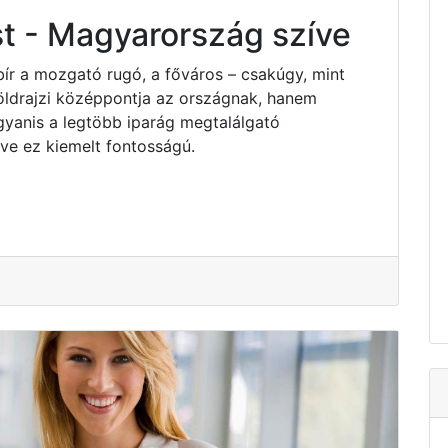
t - Magyarország szíve
bír a mozgató rugó, a főváros – csakúgy, mint
ldrajzi középpontja az országnak, hanem
yanis a legtöbb iparág megtalálgató
e ez kiemelt fontosságú.