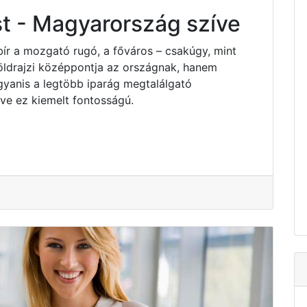
t - Magyarország szíve
bír a mozgató rugó, a főváros – csakúgy, mint
ldrajzi középpontja az országnak, hanem
yanis a legtöbb iparág megtalálgató
e ez kiemelt fontosságú.