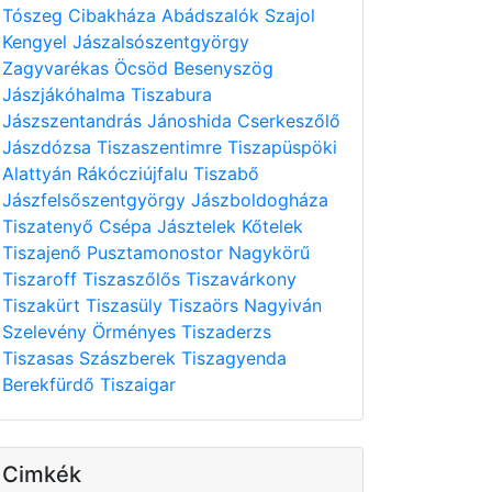
Tószeg
Cibakháza
Abádszalók
Szajol
Kengyel
Jászalsószentgyörgy
Zagyvarékas
Öcsöd
Besenyszög
Jászjákóhalma
Tiszabura
Jászszentandrás
Jánoshida
Cserkeszőlő
Jászdózsa
Tiszaszentimre
Tiszapüspöki
Alattyán
Rákócziújfalu
Tiszabő
Jászfelsőszentgyörgy
Jászboldogháza
Tiszatenyő
Csépa
Jásztelek
Kőtelek
Tiszajenő
Pusztamonostor
Nagykörű
Tiszaroff
Tiszaszőlős
Tiszavárkony
Tiszakürt
Tiszasüly
Tiszaörs
Nagyiván
Szelevény
Örményes
Tiszaderzs
Tiszasas
Szászberek
Tiszagyenda
Berekfürdő
Tiszaigar
Cimkék