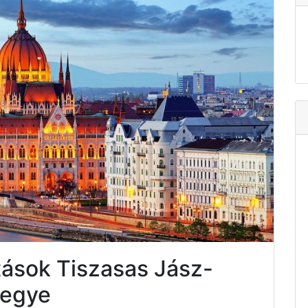
tások Tiszasas Jász-
megye