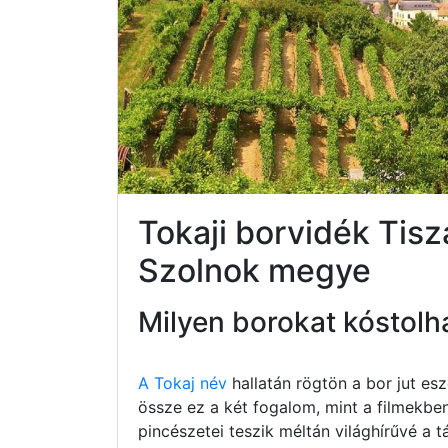
Tokaji borvidék Tis
Szolnok megye
Milyen borokat kóstolh
A Tokaj név
hallatán rögtön a bor jut e
össze ez a két fogalom, mint a filmekbe
pincészetei teszik méltán világhírűvé a