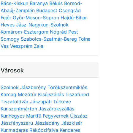
Bács-Kiskun
Baranya
Békés
Borsod-
Abaúj-Zemplén
Budapest
Csongrád
Fejér
Győr-Moson-Sopron
Hajdú-Bihar
Heves
Jász-Nagykun-Szolnok
Komárom-Esztergom
Nógrád
Pest
Somogy
Szabolcs-Szatmár-Bereg
Tolna
Vas
Veszprém
Zala
Városok
Szolnok
Jászberény
Törökszentmiklós
Karcag
Mezőtúr
Kisújszállás
Tiszafüred
Tiszaföldvár
Jászapáti
Túrkeve
Kunszentmárton
Jászárokszállás
Kunhegyes
Martfű
Fegyvernek
Újszász
Jászfényszaru
Jászladány
Jászkisér
Kunmadaras
Rákóczifalva
Kenderes