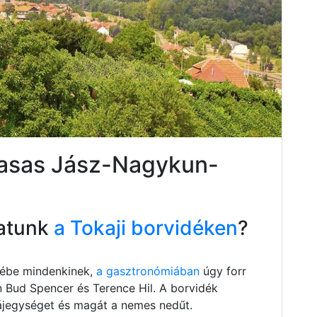
zasas Jász-Nagykun-
atunk
a Tokaji borvidéken
?
szébe mindenkinek,
a gasztronómiában
úgy forr
n Bud Spencer és Terence Hil. A borvidék
 tájegységet és magát a nemes nedűt.