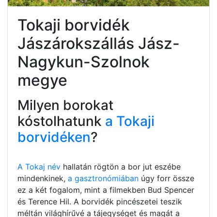
Tokaji borvidék
Jászárokszállás Jász-
Nagykun-Szolnok
megye
Milyen borokat
kóstolhatunk
a Tokaji
borvidéken
?
A Tokaj név
hallatán rögtön a bor jut eszébe
mindenkinek,
a gasztronómiában
úgy forr össze
ez a két fogalom, mint a filmekben Bud Spencer
és Terence Hil. A borvidék pincészetei teszik
méltán világhírűvé a tájegységet és magát a