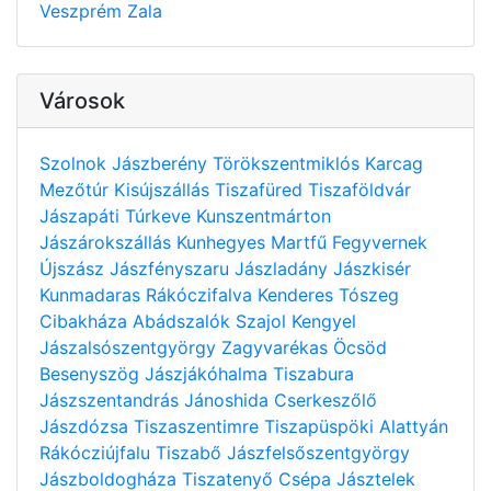
Veszprém
Zala
Városok
Szolnok
Jászberény
Törökszentmiklós
Karcag
Mezőtúr
Kisújszállás
Tiszafüred
Tiszaföldvár
Jászapáti
Túrkeve
Kunszentmárton
Jászárokszállás
Kunhegyes
Martfű
Fegyvernek
Újszász
Jászfényszaru
Jászladány
Jászkisér
Kunmadaras
Rákóczifalva
Kenderes
Tószeg
Cibakháza
Abádszalók
Szajol
Kengyel
Jászalsószentgyörgy
Zagyvarékas
Öcsöd
Besenyszög
Jászjákóhalma
Tiszabura
Jászszentandrás
Jánoshida
Cserkeszőlő
Jászdózsa
Tiszaszentimre
Tiszapüspöki
Alattyán
Rákócziújfalu
Tiszabő
Jászfelsőszentgyörgy
Jászboldogháza
Tiszatenyő
Csépa
Jásztelek