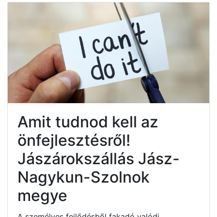
Amit tudnod kell az
önfejlesztésről!
Jászárokszállás Jász-
Nagykun-Szolnok
megye
A személyes fejlődésből fakadó valódi