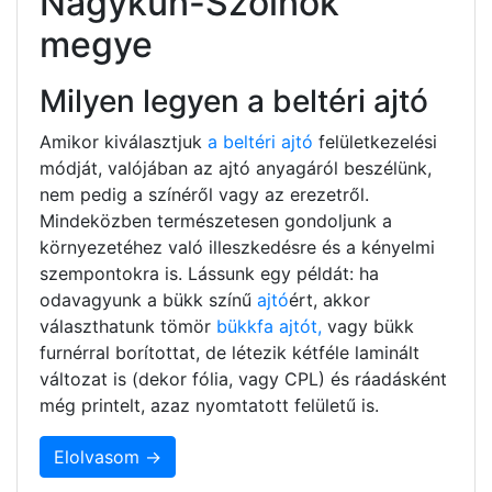
Nagykun-Szolnok
megye
Milyen legyen a beltéri ajtó
Amikor kiválasztjuk
a beltéri ajtó
felületkezelési
módját, valójában az ajtó anyagáról beszélünk,
nem pedig a színéről vagy az erezetről.
Mindeközben természetesen gondoljunk a
környezetéhez való illeszkedésre és a kényelmi
szempontokra is. Lássunk egy példát: ha
odavagyunk a bükk színű
ajtó
ért, akkor
választhatunk tömör
bükkfa ajtót,
vagy bükk
furnérral borítottat, de létezik kétféle laminált
változat is (dekor fólia, vagy CPL) és ráadásként
még printelt, azaz nyomtatott felületű is.
Elolvasom →