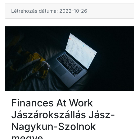
Létrehozás dátuma: 2022-10-26
Finances At Work
Jászárokszállás Jász-
Nagykun-Szolnok
megye