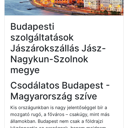
Budapesti
szolgáltatások
Jászárokszállás Jász-
Nagykun-Szolnok
megye
Csodálatos Budapest -
Magyarország szíve
Kis országunkban is nagy jelentőséggel bír a
mozgató rugó, a főváros – csakúgy, mint más
államokban. Budapest nem csak a földrajzi
középpontja az országnak, hanem majdnem