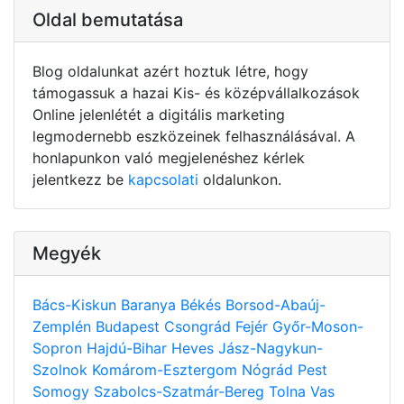
Oldal bemutatása
Blog oldalunkat azért hoztuk létre, hogy
támogassuk a hazai Kis- és középvállalkozások
Online jelenlétét a digitális marketing
legmodernebb eszközeinek felhasználásával. A
honlapunkon való megjelenéshez kérlek
jelentkezz be
kapcsolati
oldalunkon.
Megyék
Bács-Kiskun
Baranya
Békés
Borsod-Abaúj-
Zemplén
Budapest
Csongrád
Fejér
Győr-Moson-
Sopron
Hajdú-Bihar
Heves
Jász-Nagykun-
Szolnok
Komárom-Esztergom
Nógrád
Pest
Somogy
Szabolcs-Szatmár-Bereg
Tolna
Vas