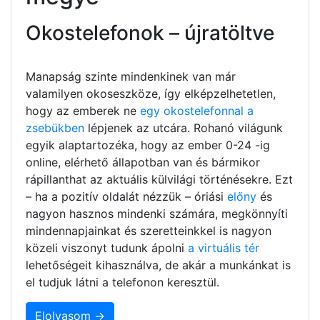
Okostelefonok – újratöltve
Manapság szinte mindenkinek van már
valamilyen okoseszköze, így elképzelhetetlen,
hogy az emberek ne
egy okostelefonnal a
zsebükben
lépjenek az utcára. Rohanó világunk
egyik alaptartozéka, hogy az ember 0-24 -ig
online, elérhető állapotban van és bármikor
rápillanthat az aktuális külvilági történésekre. Ezt
– ha a pozitív oldalát nézzük – óriási
előny
és
nagyon hasznos mindenki számára, megkönnyíti
mindennapjainkat és szeretteinkkel is nagyon
közeli viszonyt tudunk ápolni
a virtuális tér
lehetőségeit kihasználva, de akár a munkánkat is
el tudjuk látni a telefonon keresztül.
Elolvasom →