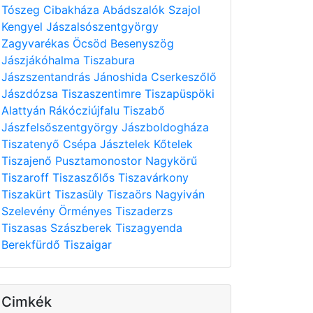
Tószeg
Cibakháza
Abádszalók
Szajol
Kengyel
Jászalsószentgyörgy
Zagyvarékas
Öcsöd
Besenyszög
Jászjákóhalma
Tiszabura
Jászszentandrás
Jánoshida
Cserkeszőlő
Jászdózsa
Tiszaszentimre
Tiszapüspöki
Alattyán
Rákócziújfalu
Tiszabő
Jászfelsőszentgyörgy
Jászboldogháza
Tiszatenyő
Csépa
Jásztelek
Kőtelek
Tiszajenő
Pusztamonostor
Nagykörű
Tiszaroff
Tiszaszőlős
Tiszavárkony
Tiszakürt
Tiszasüly
Tiszaörs
Nagyiván
Szelevény
Örményes
Tiszaderzs
Tiszasas
Szászberek
Tiszagyenda
Berekfürdő
Tiszaigar
Cimkék