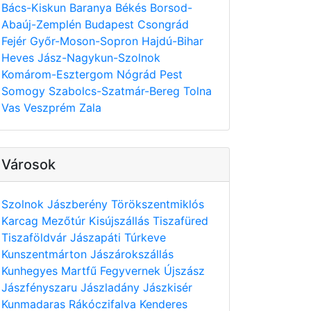
Bács-Kiskun
Baranya
Békés
Borsod-
Abaúj-Zemplén
Budapest
Csongrád
Fejér
Győr-Moson-Sopron
Hajdú-Bihar
Heves
Jász-Nagykun-Szolnok
Komárom-Esztergom
Nógrád
Pest
Somogy
Szabolcs-Szatmár-Bereg
Tolna
Vas
Veszprém
Zala
Városok
Szolnok
Jászberény
Törökszentmiklós
Karcag
Mezőtúr
Kisújszállás
Tiszafüred
Tiszaföldvár
Jászapáti
Túrkeve
Kunszentmárton
Jászárokszállás
Kunhegyes
Martfű
Fegyvernek
Újszász
Jászfényszaru
Jászladány
Jászkisér
Kunmadaras
Rákóczifalva
Kenderes