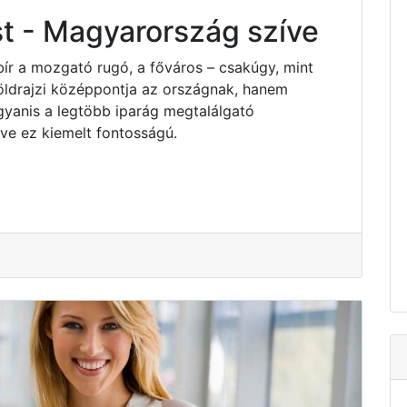
t - Magyarország szíve
bír a mozgató rugó, a főváros – csakúgy, mint
ldrajzi középpontja az országnak, hanem
yanis a legtöbb iparág megtalálgató
e ez kiemelt fontosságú.