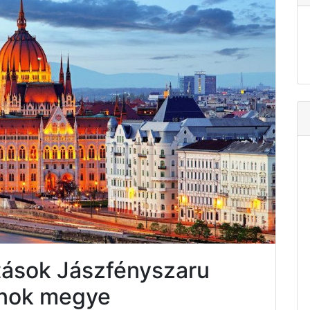
tások Jászfényszaru
nok megye