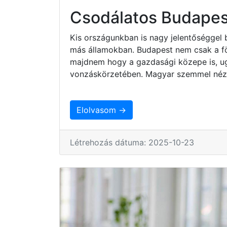
Csodálatos Budapes
Kis országunkban is nagy jelentőséggel 
más államokban. Budapest nem csak a fö
majdnem hogy a gazdasági közepe is, ug
vonzáskörzetében. Magyar szemmel nézv
Elolvasom →
Létrehozás dátuma: 2025-10-23