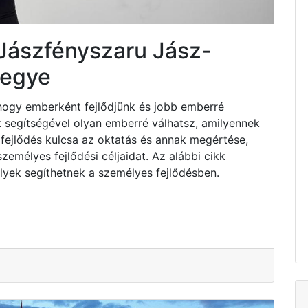
Jászfényszaru Jász-
megye
hogy emberként fejlődjünk és jobb emberré
k segítségével olyan emberré válhatsz, amilyennek
fejlődés kulcsa az oktatás és annak megértése,
emélyes fejlődési céljaidat. Az alábbi cikk
lyek segíthetnek a személyes fejlődésben.