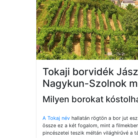
Tokaji borvidék Jás
Nagykun-Szolnok 
Milyen borokat kóstolh
A Tokaj név
hallatán rögtön a bor jut e
össze ez a két fogalom, mint a filmekbe
pincészetei teszik méltán világhírűvé a