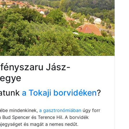
zfényszaru Jász-
megye
atunk
a Tokaji borvidéken
?
szébe mindenkinek,
a gasztronómiában
úgy forr
n Bud Spencer és Terence Hil. A borvidék
 tájegységet és magát a nemes nedűt.