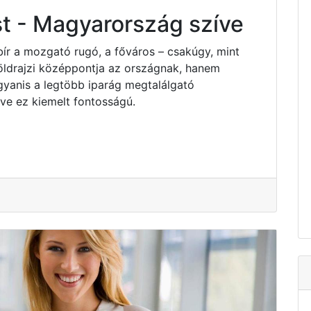
t - Magyarország szíve
bír a mozgató rugó, a főváros – csakúgy, mint
ldrajzi középpontja az országnak, hanem
yanis a legtöbb iparág megtalálgató
e ez kiemelt fontosságú.