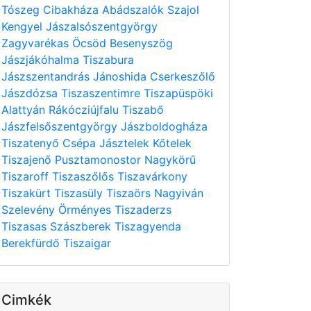
Tószeg
Cibakháza
Abádszalók
Szajol
Kengyel
Jászalsószentgyörgy
Zagyvarékas
Öcsöd
Besenyszög
Jászjákóhalma
Tiszabura
Jászszentandrás
Jánoshida
Cserkeszőlő
Jászdózsa
Tiszaszentimre
Tiszapüspöki
Alattyán
Rákócziújfalu
Tiszabő
Jászfelsőszentgyörgy
Jászboldogháza
Tiszatenyő
Csépa
Jásztelek
Kőtelek
Tiszajenő
Pusztamonostor
Nagykörű
Tiszaroff
Tiszaszőlős
Tiszavárkony
Tiszakürt
Tiszasüly
Tiszaörs
Nagyiván
Szelevény
Örményes
Tiszaderzs
Tiszasas
Szászberek
Tiszagyenda
Berekfürdő
Tiszaigar
Cimkék