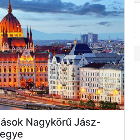
tások Nagykörű Jász-
megye