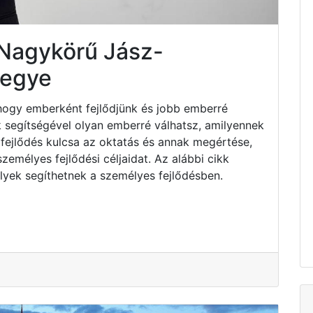
 Nagykörű Jász-
megye
hogy emberként fejlődjünk és jobb emberré
k segítségével olyan emberré válhatsz, amilyennek
fejlődés kulcsa az oktatás és annak megértése,
emélyes fejlődési céljaidat. Az alábbi cikk
lyek segíthetnek a személyes fejlődésben.