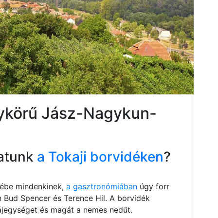
gykörű Jász-Nagykun-
atunk
a Tokaji borvidéken
?
szébe mindenkinek,
a gasztronómiában
úgy forr
n Bud Spencer és Terence Hil. A borvidék
 tájegységet és magát a nemes nedűt.