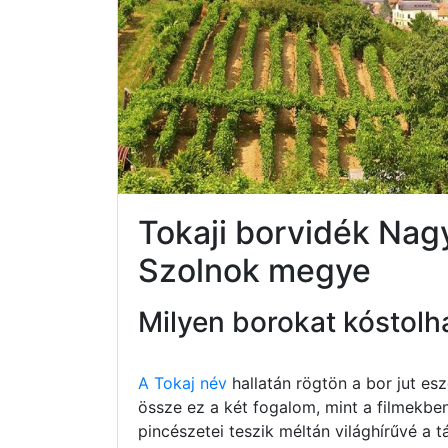
Tokaji borvidék Na
Szolnok megye
Milyen borokat kóstolh
A Tokaj név
hallatán rögtön a bor jut e
össze ez a két fogalom, mint a filmekbe
pincészetei teszik méltán világhírűvé a