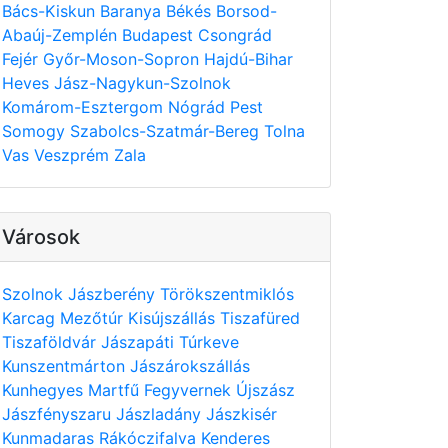
Bács-Kiskun
Baranya
Békés
Borsod-
Abaúj-Zemplén
Budapest
Csongrád
Fejér
Győr-Moson-Sopron
Hajdú-Bihar
Heves
Jász-Nagykun-Szolnok
Komárom-Esztergom
Nógrád
Pest
Somogy
Szabolcs-Szatmár-Bereg
Tolna
Vas
Veszprém
Zala
Városok
Szolnok
Jászberény
Törökszentmiklós
Karcag
Mezőtúr
Kisújszállás
Tiszafüred
Tiszaföldvár
Jászapáti
Túrkeve
Kunszentmárton
Jászárokszállás
Kunhegyes
Martfű
Fegyvernek
Újszász
Jászfényszaru
Jászladány
Jászkisér
Kunmadaras
Rákóczifalva
Kenderes