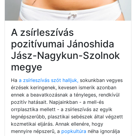
A zsírleszívás
pozitívumai Jánoshida
Jász-Nagykun-Szolnok
megye
Ha
a zsírleszívás szót halljuk,
sokunkban vegyes
érzések keringenek, kevesen ismerik azonban
ennek a beavatkozásnak a tényleges, rendkívül
pozitív hatásait. Napjainkban - a mell-és
orrplasztika mellett - a zsírleszívás az egyik
legnépszerûbb, plasztikai sebészek által végzett
kozmetikai eljárás. Annak ellenére, hogy
mennyire népszerû, a
popkultúra
néha ignorálja