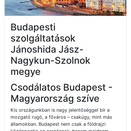
Budapesti
szolgáltatások
Jánoshida Jász-
Nagykun-Szolnok
megye
Csodálatos Budapest -
Magyarország szíve
Kis országunkban is nagy jelentőséggel bír a
mozgató rugó, a főváros – csakúgy, mint más
államokban. Budapest nem csak a földrajzi
középpontja az országnak, hanem majdnem