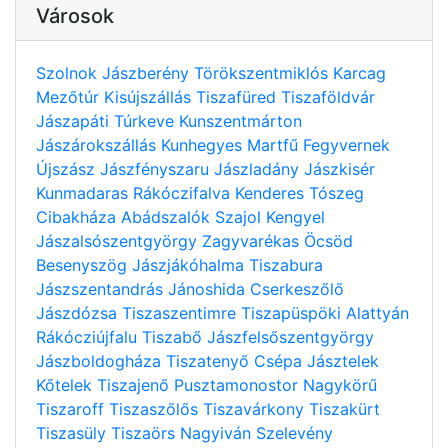
Városok
Szolnok
Jászberény
Törökszentmiklós
Karcag
Mezőtúr
Kisújszállás
Tiszafüred
Tiszaföldvár
Jászapáti
Túrkeve
Kunszentmárton
Jászárokszállás
Kunhegyes
Martfű
Fegyvernek
Újszász
Jászfényszaru
Jászladány
Jászkisér
Kunmadaras
Rákóczifalva
Kenderes
Tószeg
Cibakháza
Abádszalók
Szajol
Kengyel
Jászalsószentgyörgy
Zagyvarékas
Öcsöd
Besenyszög
Jászjákóhalma
Tiszabura
Jászszentandrás
Jánoshida
Cserkeszőlő
Jászdózsa
Tiszaszentimre
Tiszapüspöki
Alattyán
Rákócziújfalu
Tiszabő
Jászfelsőszentgyörgy
Jászboldogháza
Tiszatenyő
Csépa
Jásztelek
Kőtelek
Tiszajenő
Pusztamonostor
Nagykörű
Tiszaroff
Tiszaszőlős
Tiszavárkony
Tiszakürt
Tiszasüly
Tiszaörs
Nagyiván
Szelevény