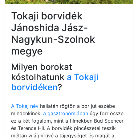
Tokaji borvidék
Jánoshida Jász-
Nagykun-Szolnok
megye
Milyen borokat
kóstolhatunk
a Tokaji
borvidéken
?
A Tokaj név
hallatán rögtön a bor jut eszébe
mindenkinek,
a gasztronómiában
úgy forr össze
ez a két fogalom, mint a filmekben Bud Spencer
és Terence Hil. A borvidék pincészetei teszik
méltán világhírűvé a tájegységet és magát a