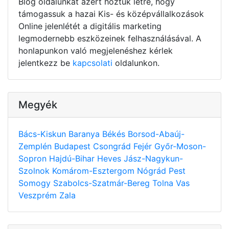
Blog oldalunkat azért hoztuk létre, hogy
támogassuk a hazai Kis- és középvállalkozások
Online jelenlétét a digitális marketing
legmodernebb eszközeinek felhasználásával. A
honlapunkon való megjelenéshez kérlek
jelentkezz be
kapcsolati
oldalunkon.
Megyék
Bács-Kiskun
Baranya
Békés
Borsod-Abaúj-
Zemplén
Budapest
Csongrád
Fejér
Győr-Moson-
Sopron
Hajdú-Bihar
Heves
Jász-Nagykun-
Szolnok
Komárom-Esztergom
Nógrád
Pest
Somogy
Szabolcs-Szatmár-Bereg
Tolna
Vas
Veszprém
Zala