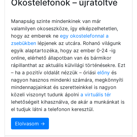
Okostelefonok – újratöltve
Manapság szinte mindenkinek van már
valamilyen okoseszköze, így elképzelhetetlen,
hogy az emberek ne
egy okostelefonnal a
zsebükben
lépjenek az utcára. Rohanó világunk
egyik alaptartozéka, hogy az ember 0-24 -ig
online, elérhető állapotban van és bármikor
rápillanthat az aktuális külvilági történésekre. Ezt
– ha a pozitív oldalát nézzük – óriási
előny
és
nagyon hasznos mindenki számára, megkönnyíti
mindennapjainkat és szeretteinkkel is nagyon
közeli viszonyt tudunk ápolni
a virtuális tér
lehetőségeit kihasználva, de akár a munkánkat is
el tudjuk látni a telefonon keresztül.
Elolvasom →