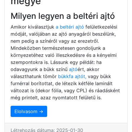
megye
Milyen legyen a beltéri ajtó
Amikor kiválasztjuk
a beltéri ajtó
felületkezelési
módját, valójában az ajtó anyagáról beszélünk,
nem pedig a színéről vagy az erezetről.
Mindeközben természetesen gondoljunk a
környezetéhez való illeszkedésre és a kényelmi
szempontokra is. Lássunk egy példát: ha
odavagyunk a bükk színű
ajtó
ért, akkor
választhatunk tömör
bükkfa ajtót,
vagy bükk
furnérral borítottat, de létezik kétféle laminált
változat is (dekor fólia, vagy CPL) és ráadásként
még printelt, azaz nyomtatott felületű is.
Elolvasom →
Létrehozás dátuma: 2025-01-30