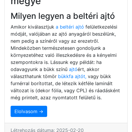
megye
Milyen legyen a beltéri ajtó
Amikor kiválasztjuk
a beltéri ajtó
felületkezelési
módját, valójában az ajtó anyagáról beszélünk,
nem pedig a színéről vagy az erezetről.
Mindeközben természetesen gondoljunk a
környezetéhez való illeszkedésre és a kényelmi
szempontokra is. Lássunk egy példát: ha
odavagyunk a bükk színű
ajtó
ért, akkor
választhatunk tömör
bükkfa ajtót,
vagy bükk
furnérral borítottat, de létezik kétféle laminált
változat is (dekor fólia, vagy CPL) és ráadásként
még printelt, azaz nyomtatott felületű is.
Elolvasom →
Létrehozás dátuma: 2025-02-20