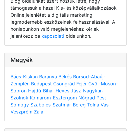
Blog oldalunkat azért hoztuk létre, hogy
támogassuk a hazai Kis- és középvállalkozások
Online jelenlétét a digitális marketing
legmodernebb eszközeinek felhasználásával. A
honlapunkon való megjelenéshez kérlek
jelentkezz be
kapcsolati
oldalunkon.
Megyék
Bács-Kiskun
Baranya
Békés
Borsod-Abaúj-
Zemplén
Budapest
Csongrád
Fejér
Győr-Moson-
Sopron
Hajdú-Bihar
Heves
Jász-Nagykun-
Szolnok
Komárom-Esztergom
Nógrád
Pest
Somogy
Szabolcs-Szatmár-Bereg
Tolna
Vas
Veszprém
Zala