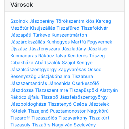
Városok
Szolnok
Jászberény
Törökszentmiklós
Karcag
Mezőtúr
Kisújszállás
Tiszafüred
Tiszaföldvár
Jászapáti
Túrkeve
Kunszentmárton
Jászárokszállás
Kunhegyes
Martfű
Fegyvernek
Újszász
Jászfényszaru
Jászladány
Jászkisér
Kunmadaras
Rákóczifalva
Kenderes
Tószeg
Cibakháza
Abádszalók
Szajol
Kengyel
Jászalsószentgyörgy
Zagyvarékas
Öcsöd
Besenyszög
Jászjákóhalma
Tiszabura
Jászszentandrás
Jánoshida
Cserkeszőlő
Jászdózsa
Tiszaszentimre
Tiszapüspöki
Alattyán
Rákócziújfalu
Tiszabő
Jászfelsőszentgyörgy
Jászboldogháza
Tiszatenyő
Csépa
Jásztelek
Kőtelek
Tiszajenő
Pusztamonostor
Nagykörű
Tiszaroff
Tiszaszőlős
Tiszavárkony
Tiszakürt
Tiszasüly
Tiszaörs
Nagyiván
Szelevény