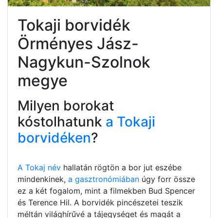
Tokaji borvidék
Örményes Jász-
Nagykun-Szolnok
megye
Milyen borokat
kóstolhatunk
a Tokaji
borvidéken
?
A Tokaj név
hallatán rögtön a bor jut eszébe
mindenkinek,
a gasztronómiában
úgy forr össze
ez a két fogalom, mint a filmekben Bud Spencer
és Terence Hil. A borvidék pincészetei teszik
méltán világhírűvé a tájegységet és magát a