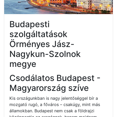
Budapesti
szolgáltatások
Örményes Jász-
Nagykun-Szolnok
megye
Csodálatos Budapest -
Magyarország szíve
Kis országunkban is nagy jelentőséggel bír a
mozgató rugó, a főváros – csakúgy, mint más
államokban. Budapest nem csak a földrajzi
középpontja az országnak, hanem majdnem