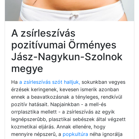
A zsírleszívás
pozitívumai Örményes
Jász-Nagykun-Szolnok
megye
Ha
a zsírleszívás szót halljuk,
sokunkban vegyes
érzések keringenek, kevesen ismerik azonban
ennek a beavatkozásnak a tényleges, rendkívül
pozitív hatásait. Napjainkban - a mell-és
orrplasztika mellett - a zsírleszívás az egyik
legnépszerûbb, plasztikai sebészek által végzett
kozmetikai eljárás. Annak ellenére, hogy
mennyire népszerû, a
popkultúra
néha ignorálja