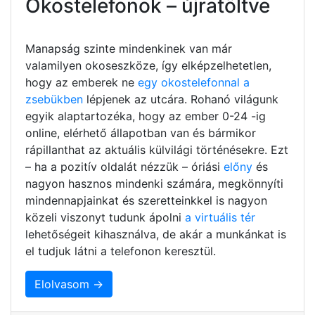
Okostelefonok – újratöltve
Manapság szinte mindenkinek van már
valamilyen okoseszköze, így elképzelhetetlen,
hogy az emberek ne
egy okostelefonnal a
zsebükben
lépjenek az utcára. Rohanó világunk
egyik alaptartozéka, hogy az ember 0-24 -ig
online, elérhető állapotban van és bármikor
rápillanthat az aktuális külvilági történésekre. Ezt
– ha a pozitív oldalát nézzük – óriási
előny
és
nagyon hasznos mindenki számára, megkönnyíti
mindennapjainkat és szeretteinkkel is nagyon
közeli viszonyt tudunk ápolni
a virtuális tér
lehetőségeit kihasználva, de akár a munkánkat is
el tudjuk látni a telefonon keresztül.
Elolvasom →