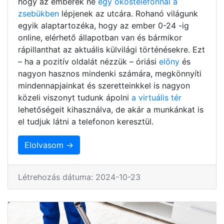
hogy az emberek ne
egy okostelefonnal a
zsebükben
lépjenek az utcára. Rohanó világunk
egyik alaptartozéka, hogy az ember 0-24 -ig
online, elérhető állapotban van és bármikor
rápillanthat az aktuális külvilági történésekre. Ezt
– ha a pozitív oldalát nézzük – óriási
előny
és
nagyon hasznos mindenki számára, megkönnyíti
mindennapjainkat és szeretteinkkel is nagyon
közeli viszonyt tudunk ápolni
a virtuális tér
lehetőségeit kihasználva, de akár a munkánkat is
el tudjuk látni a telefonon keresztül.
Elolvasom →
Létrehozás dátuma: 2024-10-23