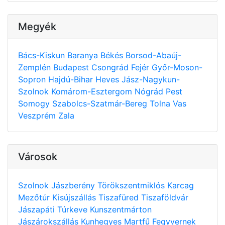
Megyék
Bács-Kiskun
Baranya
Békés
Borsod-Abaúj-
Zemplén
Budapest
Csongrád
Fejér
Győr-Moson-
Sopron
Hajdú-Bihar
Heves
Jász-Nagykun-
Szolnok
Komárom-Esztergom
Nógrád
Pest
Somogy
Szabolcs-Szatmár-Bereg
Tolna
Vas
Veszprém
Zala
Városok
Szolnok
Jászberény
Törökszentmiklós
Karcag
Mezőtúr
Kisújszállás
Tiszafüred
Tiszaföldvár
Jászapáti
Túrkeve
Kunszentmárton
Jászárokszállás
Kunhegyes
Martfű
Fegyvernek