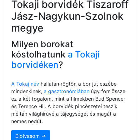
Tokaji borvidék Tiszaroff
Jász-Nagykun-Szolnok
megye
Milyen borokat
kóstolhatunk
a Tokaji
borvidéken
?
A Tokaj név
hallatán rögtön a bor jut eszébe
mindenkinek,
a gasztronómiában
úgy forr össze
ez a két fogalom, mint a filmekben Bud Spencer
és Terence Hil. A borvidék pincészetei teszik
méltán világhírűvé a tájegységet és magát a
nemes nedűt.
Elolvasom →