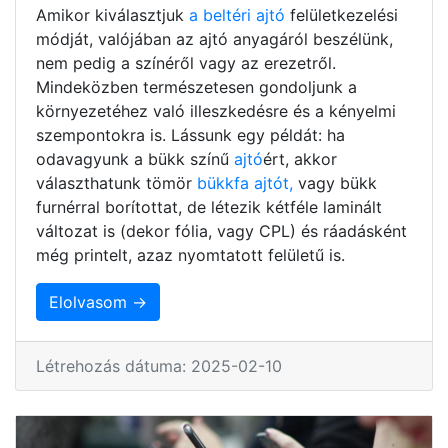
Amikor kiválasztjuk
a beltéri ajtó
felületkezelési
módját, valójában az ajtó anyagáról beszélünk,
nem pedig a színéről vagy az erezetről.
Mindeközben természetesen gondoljunk a
környezetéhez való illeszkedésre és a kényelmi
szempontokra is. Lássunk egy példát: ha
odavagyunk a bükk színű
ajtó
ért, akkor
választhatunk tömör
bükkfa ajtót,
vagy bükk
furnérral borítottat, de létezik kétféle laminált
változat is (dekor fólia, vagy CPL) és ráadásként
még printelt, azaz nyomtatott felületű is.
Elolvasom →
Létrehozás dátuma: 2025-02-10