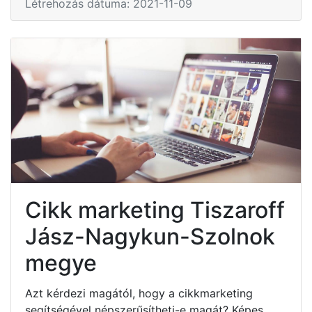
Létrehozás dátuma: 2021-11-09
Cikk marketing Tiszaroff
Jász-Nagykun-Szolnok
megye
Azt kérdezi magától, hogy a cikkmarketing
segítségével népszerűsítheti-e magát? Képes