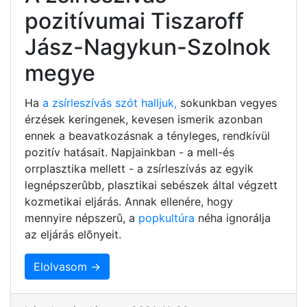
pozitívumai Tiszaroff
Jász-Nagykun-Szolnok
megye
Ha
a zsírleszívás szót halljuk,
sokunkban vegyes
érzések keringenek, kevesen ismerik azonban
ennek a beavatkozásnak a tényleges, rendkívül
pozitív hatásait. Napjainkban - a mell-és
orrplasztika mellett - a zsírleszívás az egyik
legnépszerûbb, plasztikai sebészek által végzett
kozmetikai eljárás. Annak ellenére, hogy
mennyire népszerû, a
popkultúra
néha ignorálja
az eljárás elõnyeit.
Elolvasom →