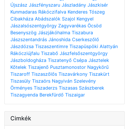
Újszász
Jászfényszaru
Jászladány
Jászkisér
Kunmadaras
Rákóczifalva
Kenderes
Tószeg
Cibakháza
Abádszalók
Szajol
Kengyel
Jászalsószentgyörgy
Zagyvarékas
Öcsöd
Besenyszög
Jászjákóhalma
Tiszabura
Jászszentandrás
Jánoshida
Cserkeszőlő
Jászdózsa
Tiszaszentimre
Tiszapüspöki
Alattyán
Rákócziújfalu
Tiszabő
Jászfelsőszentgyörgy
Jászboldogháza
Tiszatenyő
Csépa
Jásztelek
Kőtelek
Tiszajenő
Pusztamonostor
Nagykörű
Tiszaroff
Tiszaszőlős
Tiszavárkony
Tiszakürt
Tiszasüly
Tiszaörs
Nagyiván
Szelevény
Örményes
Tiszaderzs
Tiszasas
Szászberek
Tiszagyenda
Berekfürdő
Tiszaigar
Cimkék