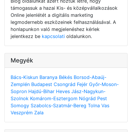
Blog oldalunkat azért hoztuk létre, hogy
támogassuk a hazai Kis- és középvállalkozások
Online jelenlétét a digitális marketing
legmodernebb eszközeinek felhasználásával. A
honlapunkon való megjelenéshez kérlek
jelentkezz be
kapcsolati
oldalunkon.
Megyék
Bács-Kiskun
Baranya
Békés
Borsod-Abaúj-
Zemplén
Budapest
Csongrád
Fejér
Győr-Moson-
Sopron
Hajdú-Bihar
Heves
Jász-Nagykun-
Szolnok
Komárom-Esztergom
Nógrád
Pest
Somogy
Szabolcs-Szatmár-Bereg
Tolna
Vas
Veszprém
Zala