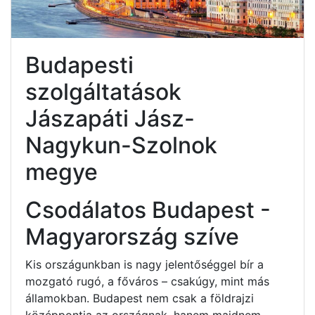
Budapesti
szolgáltatások
Jászapáti Jász-
Nagykun-Szolnok
megye
Csodálatos Budapest -
Magyarország szíve
Kis országunkban is nagy jelentőséggel bír a
mozgató rugó, a főváros – csakúgy, mint más
államokban. Budapest nem csak a földrajzi
középpontja az országnak, hanem majdnem