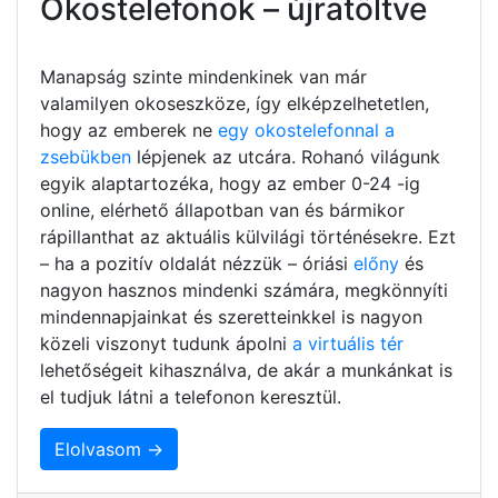
Okostelefonok – újratöltve
Manapság szinte mindenkinek van már
valamilyen okoseszköze, így elképzelhetetlen,
hogy az emberek ne
egy okostelefonnal a
zsebükben
lépjenek az utcára. Rohanó világunk
egyik alaptartozéka, hogy az ember 0-24 -ig
online, elérhető állapotban van és bármikor
rápillanthat az aktuális külvilági történésekre. Ezt
– ha a pozitív oldalát nézzük – óriási
előny
és
nagyon hasznos mindenki számára, megkönnyíti
mindennapjainkat és szeretteinkkel is nagyon
közeli viszonyt tudunk ápolni
a virtuális tér
lehetőségeit kihasználva, de akár a munkánkat is
el tudjuk látni a telefonon keresztül.
Elolvasom →