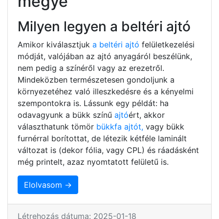
megye
Milyen legyen a beltéri ajtó
Amikor kiválasztjuk
a beltéri ajtó
felületkezelési
módját, valójában az ajtó anyagáról beszélünk,
nem pedig a színéről vagy az erezetről.
Mindeközben természetesen gondoljunk a
környezetéhez való illeszkedésre és a kényelmi
szempontokra is. Lássunk egy példát: ha
odavagyunk a bükk színű
ajtó
ért, akkor
választhatunk tömör
bükkfa ajtót,
vagy bükk
furnérral borítottat, de létezik kétféle laminált
változat is (dekor fólia, vagy CPL) és ráadásként
még printelt, azaz nyomtatott felületű is.
Elolvasom →
Létrehozás dátuma: 2025-01-18