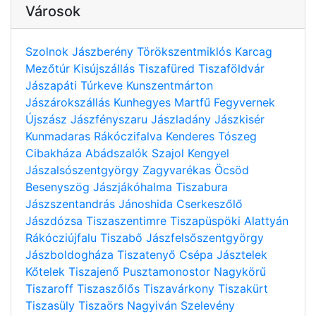
Városok
Szolnok
Jászberény
Törökszentmiklós
Karcag
Mezőtúr
Kisújszállás
Tiszafüred
Tiszaföldvár
Jászapáti
Túrkeve
Kunszentmárton
Jászárokszállás
Kunhegyes
Martfű
Fegyvernek
Újszász
Jászfényszaru
Jászladány
Jászkisér
Kunmadaras
Rákóczifalva
Kenderes
Tószeg
Cibakháza
Abádszalók
Szajol
Kengyel
Jászalsószentgyörgy
Zagyvarékas
Öcsöd
Besenyszög
Jászjákóhalma
Tiszabura
Jászszentandrás
Jánoshida
Cserkeszőlő
Jászdózsa
Tiszaszentimre
Tiszapüspöki
Alattyán
Rákócziújfalu
Tiszabő
Jászfelsőszentgyörgy
Jászboldogháza
Tiszatenyő
Csépa
Jásztelek
Kőtelek
Tiszajenő
Pusztamonostor
Nagykörű
Tiszaroff
Tiszaszőlős
Tiszavárkony
Tiszakürt
Tiszasüly
Tiszaörs
Nagyiván
Szelevény