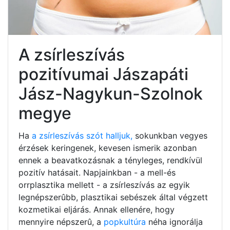
A zsírleszívás
pozitívumai Jászapáti
Jász-Nagykun-Szolnok
megye
Ha
a zsírleszívás szót halljuk,
sokunkban vegyes
érzések keringenek, kevesen ismerik azonban
ennek a beavatkozásnak a tényleges, rendkívül
pozitív hatásait. Napjainkban - a mell-és
orrplasztika mellett - a zsírleszívás az egyik
legnépszerûbb, plasztikai sebészek által végzett
kozmetikai eljárás. Annak ellenére, hogy
mennyire népszerû, a
popkultúra
néha ignorálja