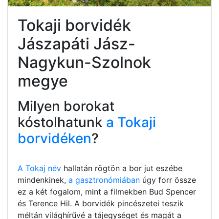
Tokaji borvidék
Jászapáti Jász-
Nagykun-Szolnok
megye
Milyen borokat
kóstolhatunk
a Tokaji
borvidéken
?
A Tokaj név
hallatán rögtön a bor jut eszébe
mindenkinek,
a gasztronómiában
úgy forr össze
ez a két fogalom, mint a filmekben Bud Spencer
és Terence Hil. A borvidék pincészetei teszik
méltán világhírűvé a tájegységet és magát a