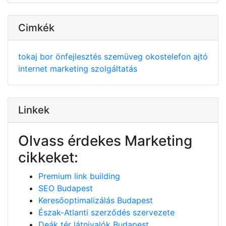
Cimkék
tokaj
bor
önfejlesztés
szemüveg
okostelefon
ajtó
internet
marketing
szolgáltatás
Linkek
Olvass érdekes Marketing
cikkeket:
Premium link building
SEO Budapest
Keresőoptimalizálás Budapest
Észak-Atlanti szerződés szervezete
Deák tér látnivalók Budapest