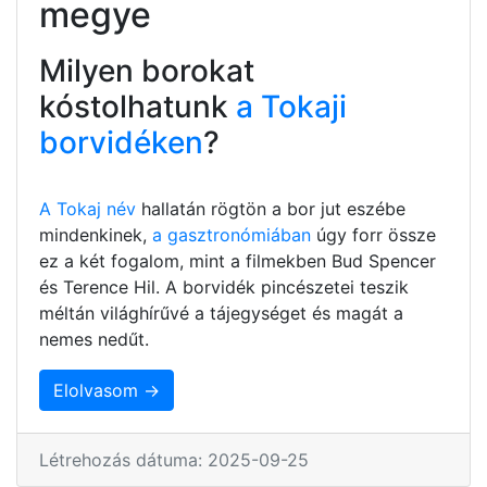
megye
Milyen borokat
kóstolhatunk
a Tokaji
borvidéken
?
A Tokaj név
hallatán rögtön a bor jut eszébe
mindenkinek,
a gasztronómiában
úgy forr össze
ez a két fogalom, mint a filmekben Bud Spencer
és Terence Hil. A borvidék pincészetei teszik
méltán világhírűvé a tájegységet és magát a
nemes nedűt.
Elolvasom →
Létrehozás dátuma: 2025-09-25