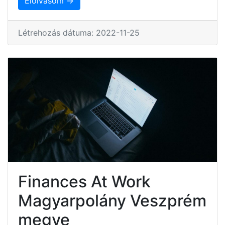
Elolvasom →
Létrehozás dátuma: 2022-11-25
Finances At Work
Magyarpolány Veszprém
megye