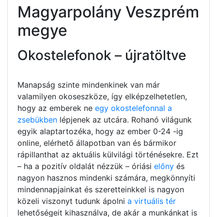
Magyarpolány Veszprém
megye
Okostelefonok – újratöltve
Manapság szinte mindenkinek van már
valamilyen okoseszköze, így elképzelhetetlen,
hogy az emberek ne
egy okostelefonnal a
zsebükben
lépjenek az utcára. Rohanó világunk
egyik alaptartozéka, hogy az ember 0-24 -ig
online, elérhető állapotban van és bármikor
rápillanthat az aktuális külvilági történésekre. Ezt
– ha a pozitív oldalát nézzük – óriási
előny
és
nagyon hasznos mindenki számára, megkönnyíti
mindennapjainkat és szeretteinkkel is nagyon
közeli viszonyt tudunk ápolni
a virtuális tér
lehetőségeit kihasználva, de akár a munkánkat is