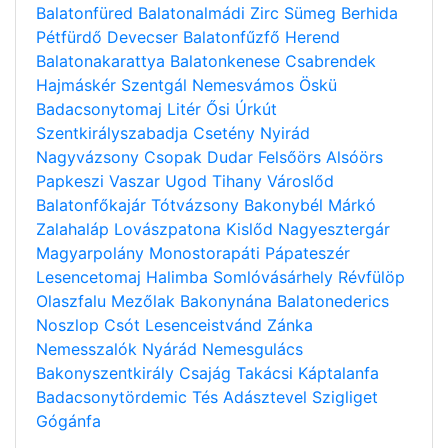
Balatonfüred
Balatonalmádi
Zirc
Sümeg
Berhida
Pétfürdő
Devecser
Balatonfűzfő
Herend
Balatonakarattya
Balatonkenese
Csabrendek
Hajmáskér
Szentgál
Nemesvámos
Öskü
Badacsonytomaj
Litér
Ősi
Úrkút
Szentkirályszabadja
Csetény
Nyirád
Nagyvázsony
Csopak
Dudar
Felsőörs
Alsóörs
Papkeszi
Vaszar
Ugod
Tihany
Városlőd
Balatonfőkajár
Tótvázsony
Bakonybél
Márkó
Zalahaláp
Lovászpatona
Kislőd
Nagyesztergár
Magyarpolány
Monostorapáti
Pápateszér
Lesencetomaj
Halimba
Somlóvásárhely
Révfülöp
Olaszfalu
Mezőlak
Bakonynána
Balatonederics
Noszlop
Csót
Lesenceistvánd
Zánka
Nemesszalók
Nyárád
Nemesgulács
Bakonyszentkirály
Csajág
Takácsi
Káptalanfa
Badacsonytördemic
Tés
Adásztevel
Szigliget
Gógánfa