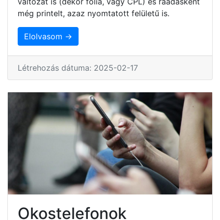
változat is (dekor fólia, vagy CPL) és ráadásként
még printelt, azaz nyomtatott felületű is.
Elolvasom →
Létrehozás dátuma: 2025-02-17
Okostelefonok