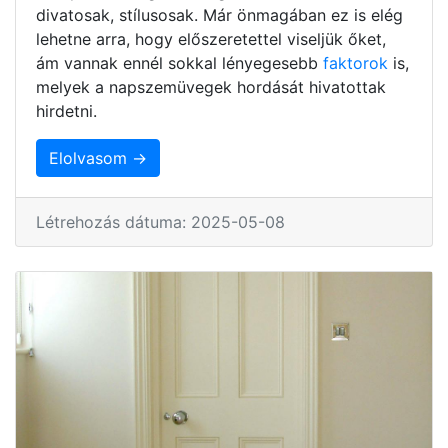
divatosak, stílusosak. Már önmagában ez is elég
lehetne arra, hogy előszeretettel viseljük őket,
ám vannak ennél sokkal lényegesebb
faktorok
is,
melyek a napszemüvegek hordását hivatottak
hirdetni.
Elolvasom →
Létrehozás dátuma: 2025-05-08