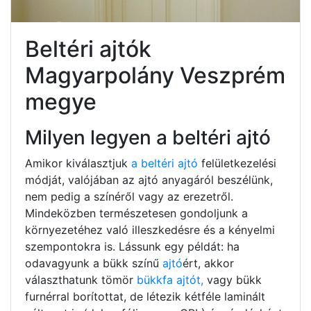
Beltéri ajtók
Magyarpolány Veszprém
megye
Milyen legyen a beltéri ajtó
Amikor kiválasztjuk
a beltéri ajtó
felületkezelési
módját, valójában az ajtó anyagáról beszélünk,
nem pedig a színéről vagy az erezetről.
Mindeközben természetesen gondoljunk a
környezetéhez való illeszkedésre és a kényelmi
szempontokra is. Lássunk egy példát: ha
odavagyunk a bükk színű
ajtó
ért, akkor
választhatunk tömör
bükkfa ajtót,
vagy bükk
furnérral borítottat, de létezik kétféle laminált