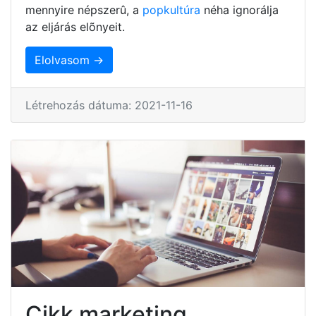
mennyire népszerû, a
popkultúra
néha ignorálja
az eljárás elõnyeit.
Elolvasom →
Létrehozás dátuma: 2021-11-16
Cikk marketing