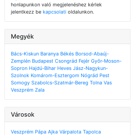
honlapunkon való megjelenéshez kérlek
jelentkezz be
kapcsolati
oldalunkon.
Megyék
Bács-Kiskun
Baranya
Békés
Borsod-Abaúj-
Zemplén
Budapest
Csongrád
Fejér
Győr-Moson-
Sopron
Hajdú-Bihar
Heves
Jász-Nagykun-
Szolnok
Komárom-Esztergom
Nógrád
Pest
Somogy
Szabolcs-Szatmár-Bereg
Tolna
Vas
Veszprém
Zala
Városok
Veszprém
Pápa
Ajka
Várpalota
Tapolca