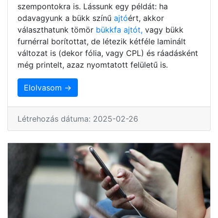
szempontokra is. Lássunk egy példát: ha
odavagyunk a bükk színű
ajtó
ért, akkor
választhatunk tömör
bükkfa ajtót,
vagy bükk
furnérral borítottat, de létezik kétféle laminált
változat is (dekor fólia, vagy CPL) és ráadásként
még printelt, azaz nyomtatott felületű is.
Elolvasom →
Létrehozás dátuma: 2025-02-26