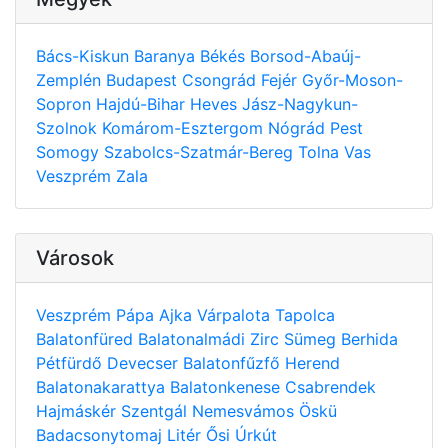
Bács-Kiskun
Baranya
Békés
Borsod-Abaúj-
Zemplén
Budapest
Csongrád
Fejér
Győr-Moson-
Sopron
Hajdú-Bihar
Heves
Jász-Nagykun-
Szolnok
Komárom-Esztergom
Nógrád
Pest
Somogy
Szabolcs-Szatmár-Bereg
Tolna
Vas
Veszprém
Zala
Városok
Veszprém
Pápa
Ajka
Várpalota
Tapolca
Balatonfüred
Balatonalmádi
Zirc
Sümeg
Berhida
Pétfürdő
Devecser
Balatonfűzfő
Herend
Balatonakarattya
Balatonkenese
Csabrendek
Hajmáskér
Szentgál
Nemesvámos
Öskü
Badacsonytomaj
Litér
Ősi
Úrkút