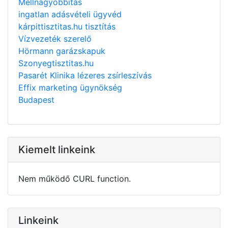
Mellnagyobbítás
ingatlan adásvételi ügyvéd
kárpittisztitas.hu tisztítás
Vízvezeték szerelő
Hörmann garázskapuk
Szonyegtisztitas.hu
Pasarét Klinika lézeres zsírleszívás
Effix marketing ügynökség
Budapest
Kiemelt linkeink
Nem működő CURL function.
Linkeink