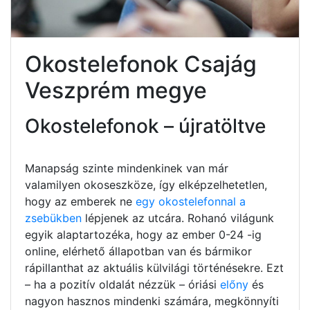
Okostelefonok Csajág
Veszprém megye
Okostelefonok – újratöltve
Manapság szinte mindenkinek van már
valamilyen okoseszköze, így elképzelhetetlen,
hogy az emberek ne
egy okostelefonnal a
zsebükben
lépjenek az utcára. Rohanó világunk
egyik alaptartozéka, hogy az ember 0-24 -ig
online, elérhető állapotban van és bármikor
rápillanthat az aktuális külvilági történésekre. Ezt
– ha a pozitív oldalát nézzük – óriási
előny
és
nagyon hasznos mindenki számára, megkönnyíti