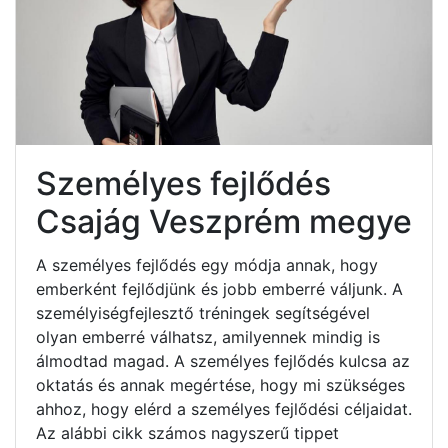
Személyes fejlődés
Csajág Veszprém megye
A személyes fejlődés egy módja annak, hogy
emberként fejlődjünk és jobb emberré váljunk. A
személyiségfejlesztő tréningek segítségével
olyan emberré válhatsz, amilyennek mindig is
álmodtad magad. A személyes fejlődés kulcsa az
oktatás és annak megértése, hogy mi szükséges
ahhoz, hogy elérd a személyes fejlődési céljaidat.
Az alábbi cikk számos nagyszerű tippet