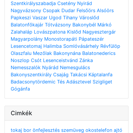
Szentkirályszabadja
Csetény
Nyirád
Nagyvázsony
Csopak
Dudar
Felsőörs
Alsóörs
Papkeszi
Vaszar
Ugod
Tihany
Városlőd
Balatonfőkajár
Tótvázsony
Bakonybél
Márkó
Zalahaláp
Lovászpatona
Kislőd
Nagyesztergár
Magyarpolány
Monostorapáti
Pápateszér
Lesencetomaj
Halimba
Somlóvásárhely
Révfülöp
Olaszfalu
Mezőlak
Bakonynána
Balatonederics
Noszlop
Csót
Lesenceistvánd
Zánka
Nemesszalók
Nyárád
Nemesgulács
Bakonyszentkirály
Csajág
Takácsi
Káptalanfa
Badacsonytördemic
Tés
Adásztevel
Szigliget
Gógánfa
Cimkék
tokaj
bor
önfejlesztés
szemüveg
okostelefon
ajtó