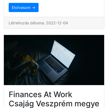
Elolvasom →
Létrehozás dátuma: 2022-12-04
Finances At Work
Csajág Veszprém megye