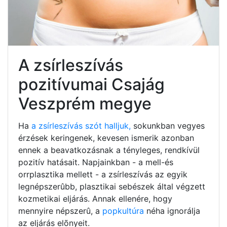
A zsírleszívás
pozitívumai Csajág
Veszprém megye
Ha
a zsírleszívás szót halljuk,
sokunkban vegyes
érzések keringenek, kevesen ismerik azonban
ennek a beavatkozásnak a tényleges, rendkívül
pozitív hatásait. Napjainkban - a mell-és
orrplasztika mellett - a zsírleszívás az egyik
legnépszerûbb, plasztikai sebészek által végzett
kozmetikai eljárás. Annak ellenére, hogy
mennyire népszerû, a
popkultúra
néha ignorálja
az eljárás elõnyeit.