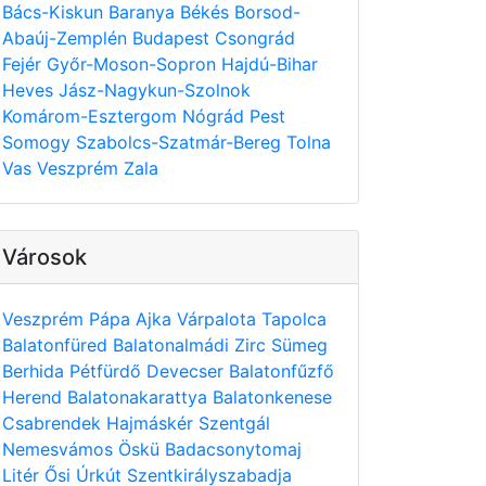
Bács-Kiskun
Baranya
Békés
Borsod-
Abaúj-Zemplén
Budapest
Csongrád
Fejér
Győr-Moson-Sopron
Hajdú-Bihar
Heves
Jász-Nagykun-Szolnok
Komárom-Esztergom
Nógrád
Pest
Somogy
Szabolcs-Szatmár-Bereg
Tolna
Vas
Veszprém
Zala
Városok
Veszprém
Pápa
Ajka
Várpalota
Tapolca
Balatonfüred
Balatonalmádi
Zirc
Sümeg
Berhida
Pétfürdő
Devecser
Balatonfűzfő
Herend
Balatonakarattya
Balatonkenese
Csabrendek
Hajmáskér
Szentgál
Nemesvámos
Öskü
Badacsonytomaj
Litér
Ősi
Úrkút
Szentkirályszabadja