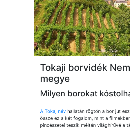
Tokaji borvidék N
megye
Milyen borokat kóstolh
A Tokaj név
hallatán rögtön a bor jut e
össze ez a két fogalom, mint a filmekbe
pincészetei teszik méltán világhírűvé a