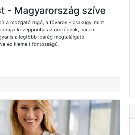
t - Magyarország szíve
bír a mozgató rugó, a főváros – csakúgy, mint
ldrajzi középpontja az országnak, hanem
yanis a legtöbb iparág megtalálgató
e ez kiemelt fontosságú.