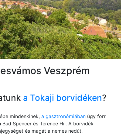
emesvámos Veszprém
atunk
a Tokaji borvidéken
?
szébe mindenkinek,
a gasztronómiában
úgy forr
n Bud Spencer és Terence Hil. A borvidék
 tájegységet és magát a nemes nedűt.