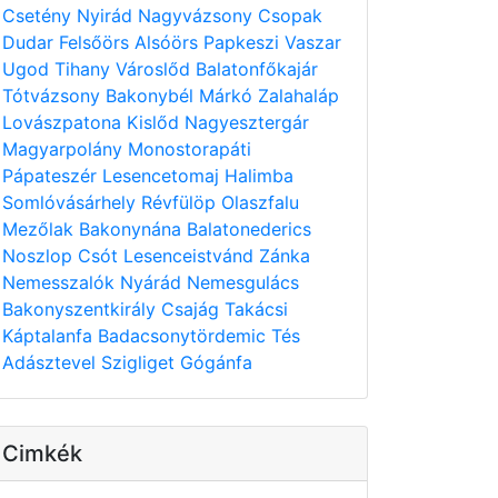
Csetény
Nyirád
Nagyvázsony
Csopak
Dudar
Felsőörs
Alsóörs
Papkeszi
Vaszar
Ugod
Tihany
Városlőd
Balatonfőkajár
Tótvázsony
Bakonybél
Márkó
Zalahaláp
Lovászpatona
Kislőd
Nagyesztergár
Magyarpolány
Monostorapáti
Pápateszér
Lesencetomaj
Halimba
Somlóvásárhely
Révfülöp
Olaszfalu
Mezőlak
Bakonynána
Balatonederics
Noszlop
Csót
Lesenceistvánd
Zánka
Nemesszalók
Nyárád
Nemesgulács
Bakonyszentkirály
Csajág
Takácsi
Káptalanfa
Badacsonytördemic
Tés
Adásztevel
Szigliget
Gógánfa
Cimkék