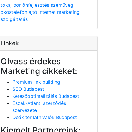
tokaj
bor
önfejlesztés
szemüveg
okostelefon
ajtó
internet
marketing
szolgáltatás
Linkek
Olvass érdekes
Marketing cikkeket:
Premium link building
SEO Budapest
Keresőoptimalizálás Budapest
Észak-Atlanti szerződés
szervezete
Deák tér látnivalók Budapest
Kiemelt Partnereink: