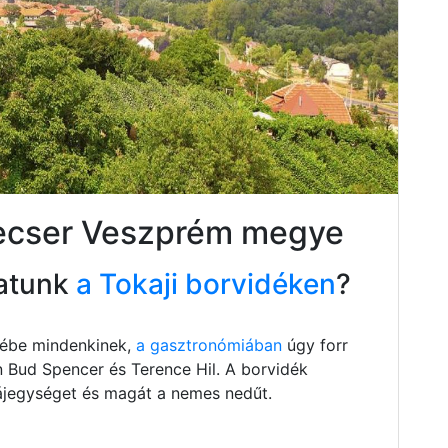
vecser Veszprém megye
atunk
a Tokaji borvidéken
?
szébe mindenkinek,
a gasztronómiában
úgy forr
n Bud Spencer és Terence Hil. A borvidék
 tájegységet és magát a nemes nedűt.