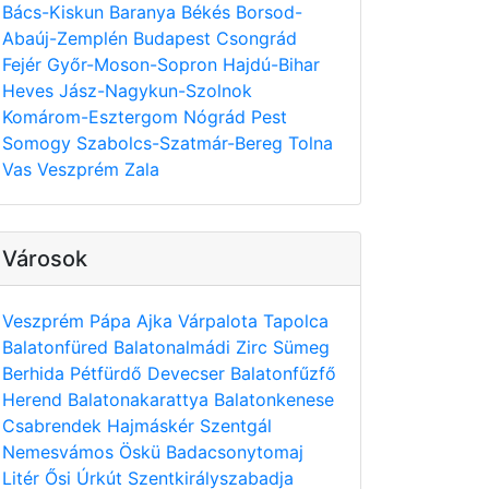
Bács-Kiskun
Baranya
Békés
Borsod-
Abaúj-Zemplén
Budapest
Csongrád
Fejér
Győr-Moson-Sopron
Hajdú-Bihar
Heves
Jász-Nagykun-Szolnok
Komárom-Esztergom
Nógrád
Pest
Somogy
Szabolcs-Szatmár-Bereg
Tolna
Vas
Veszprém
Zala
Városok
Veszprém
Pápa
Ajka
Várpalota
Tapolca
Balatonfüred
Balatonalmádi
Zirc
Sümeg
Berhida
Pétfürdő
Devecser
Balatonfűzfő
Herend
Balatonakarattya
Balatonkenese
Csabrendek
Hajmáskér
Szentgál
Nemesvámos
Öskü
Badacsonytomaj
Litér
Ősi
Úrkút
Szentkirályszabadja