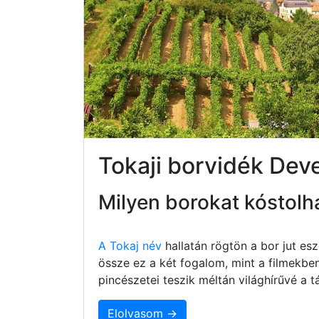
Tokaji borvidék De
Milyen borokat kóstolh
A Tokaj név
hallatán rögtön a bor jut e
össze ez a két fogalom, mint a filmekbe
pincészetei teszik méltán világhírűvé a
Elolvasom →