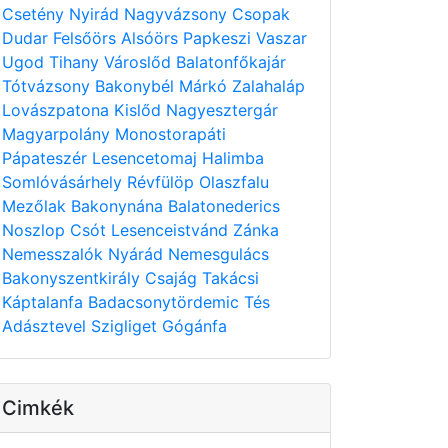
Csetény
Nyirád
Nagyvázsony
Csopak
Dudar
Felsőörs
Alsóörs
Papkeszi
Vaszar
Ugod
Tihany
Városlőd
Balatonfőkajár
Tótvázsony
Bakonybél
Márkó
Zalahaláp
Lovászpatona
Kislőd
Nagyesztergár
Magyarpolány
Monostorapáti
Pápateszér
Lesencetomaj
Halimba
Somlóvásárhely
Révfülöp
Olaszfalu
Mezőlak
Bakonynána
Balatonederics
Noszlop
Csót
Lesenceistvánd
Zánka
Nemesszalók
Nyárád
Nemesgulács
Bakonyszentkirály
Csajág
Takácsi
Káptalanfa
Badacsonytördemic
Tés
Adásztevel
Szigliget
Gógánfa
Cimkék