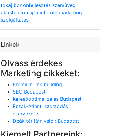
tokaj
bor
önfejlesztés
szemüveg
okostelefon
ajtó
internet
marketing
szolgáltatás
Linkek
Olvass érdekes
Marketing cikkeket:
Premium link building
SEO Budapest
Keresőoptimalizálás Budapest
Észak-Atlanti szerződés
szervezete
Deák tér látnivalók Budapest
Kiemelt Partnereink: