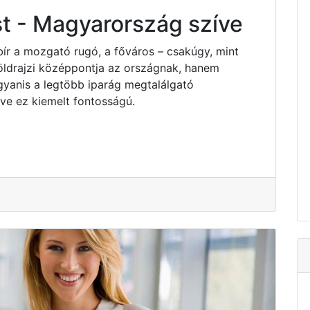
t - Magyarország szíve
bír a mozgató rugó, a főváros – csakúgy, mint
ldrajzi középpontja az országnak, hanem
yanis a legtöbb iparág megtalálgató
e ez kiemelt fontosságú.