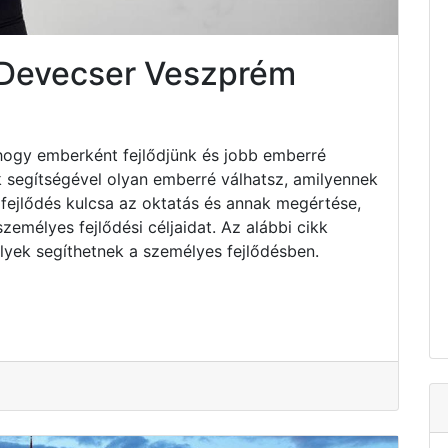
 Devecser Veszprém
hogy emberként fejlődjünk és jobb emberré
k segítségével olyan emberré válhatsz, amilyennek
fejlődés kulcsa az oktatás és annak megértése,
emélyes fejlődési céljaidat. Az alábbi cikk
lyek segíthetnek a személyes fejlődésben.