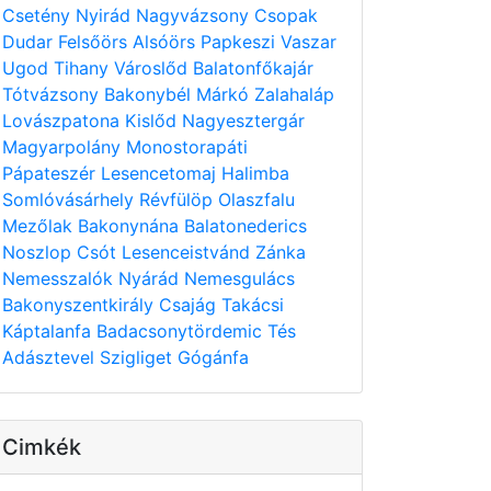
Csetény
Nyirád
Nagyvázsony
Csopak
Dudar
Felsőörs
Alsóörs
Papkeszi
Vaszar
Ugod
Tihany
Városlőd
Balatonfőkajár
Tótvázsony
Bakonybél
Márkó
Zalahaláp
Lovászpatona
Kislőd
Nagyesztergár
Magyarpolány
Monostorapáti
Pápateszér
Lesencetomaj
Halimba
Somlóvásárhely
Révfülöp
Olaszfalu
Mezőlak
Bakonynána
Balatonederics
Noszlop
Csót
Lesenceistvánd
Zánka
Nemesszalók
Nyárád
Nemesgulács
Bakonyszentkirály
Csajág
Takácsi
Káptalanfa
Badacsonytördemic
Tés
Adásztevel
Szigliget
Gógánfa
Cimkék