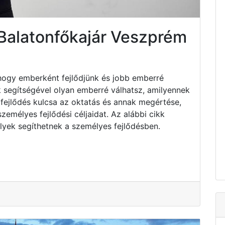
Balatonfőkajár Veszprém
hogy emberként fejlődjünk és jobb emberré
k segítségével olyan emberré válhatsz, amilyennek
fejlődés kulcsa az oktatás és annak megértése,
emélyes fejlődési céljaidat. Az alábbi cikk
lyek segíthetnek a személyes fejlődésben.