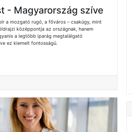
t - Magyarország szíve
bír a mozgató rugó, a főváros – csakúgy, mint
ldrajzi középpontja az országnak, hanem
yanis a legtöbb iparág megtalálgató
e ez kiemelt fontosságú.