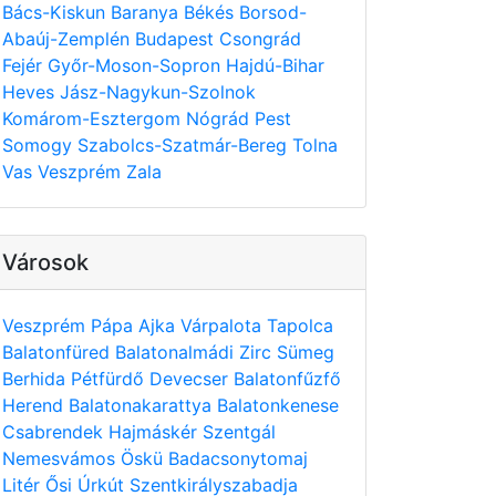
Bács-Kiskun
Baranya
Békés
Borsod-
Abaúj-Zemplén
Budapest
Csongrád
Fejér
Győr-Moson-Sopron
Hajdú-Bihar
Heves
Jász-Nagykun-Szolnok
Komárom-Esztergom
Nógrád
Pest
Somogy
Szabolcs-Szatmár-Bereg
Tolna
Vas
Veszprém
Zala
Városok
Veszprém
Pápa
Ajka
Várpalota
Tapolca
Balatonfüred
Balatonalmádi
Zirc
Sümeg
Berhida
Pétfürdő
Devecser
Balatonfűzfő
Herend
Balatonakarattya
Balatonkenese
Csabrendek
Hajmáskér
Szentgál
Nemesvámos
Öskü
Badacsonytomaj
Litér
Ősi
Úrkút
Szentkirályszabadja