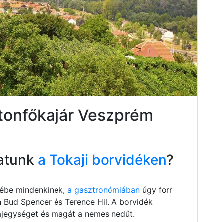
atonfőkajár Veszprém
atunk
a Tokaji borvidéken
?
szébe mindenkinek,
a gasztronómiában
úgy forr
n Bud Spencer és Terence Hil. A borvidék
 tájegységet és magát a nemes nedűt.