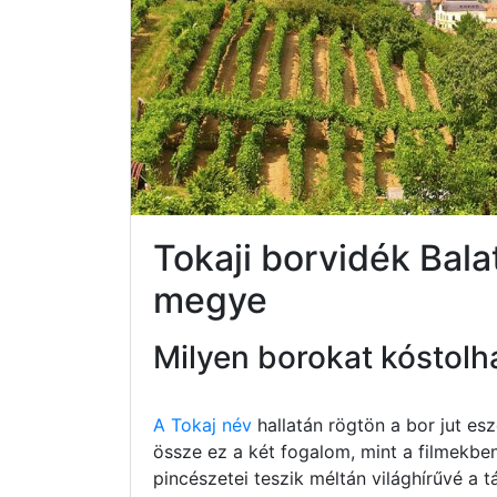
Tokaji borvidék Bal
megye
Milyen borokat kóstolh
A Tokaj név
hallatán rögtön a bor jut e
össze ez a két fogalom, mint a filmekbe
pincészetei teszik méltán világhírűvé a