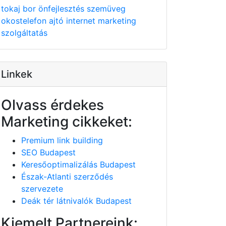
tokaj
bor
önfejlesztés
szemüveg
okostelefon
ajtó
internet
marketing
szolgáltatás
Linkek
Olvass érdekes
Marketing cikkeket:
Premium link building
SEO Budapest
Keresőoptimalizálás Budapest
Észak-Atlanti szerződés
szervezete
Deák tér látnivalók Budapest
Kiemelt Partnereink: