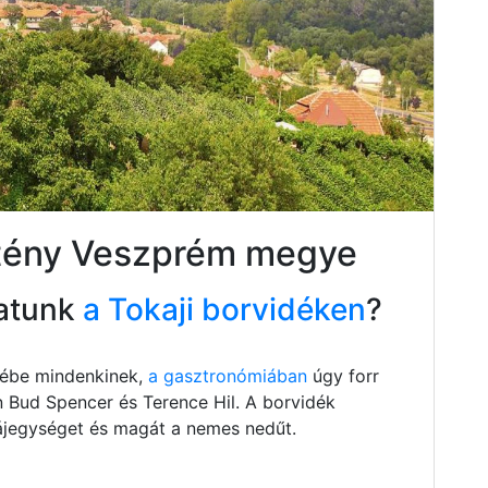
etény Veszprém megye
atunk
a Tokaji borvidéken
?
szébe mindenkinek,
a gasztronómiában
úgy forr
n Bud Spencer és Terence Hil. A borvidék
 tájegységet és magát a nemes nedűt.