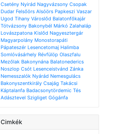
Csetény
Nyirád
Nagyvázsony
Csopak
Dudar
Felsőörs
Alsóörs
Papkeszi
Vaszar
Ugod
Tihany
Városlőd
Balatonfőkajár
Tótvázsony
Bakonybél
Márkó
Zalahaláp
Lovászpatona
Kislőd
Nagyesztergár
Magyarpolány
Monostorapáti
Pápateszér
Lesencetomaj
Halimba
Somlóvásárhely
Révfülöp
Olaszfalu
Mezőlak
Bakonynána
Balatonederics
Noszlop
Csót
Lesenceistvánd
Zánka
Nemesszalók
Nyárád
Nemesgulács
Bakonyszentkirály
Csajág
Takácsi
Káptalanfa
Badacsonytördemic
Tés
Adásztevel
Szigliget
Gógánfa
Cimkék