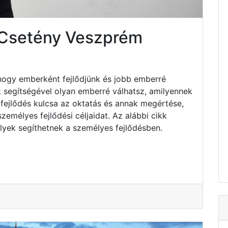
 Csetény Veszprém
hogy emberként fejlődjünk és jobb emberré
k segítségével olyan emberré válhatsz, amilyennek
fejlődés kulcsa az oktatás és annak megértése,
emélyes fejlődési céljaidat. Az alábbi cikk
lyek segíthetnek a személyes fejlődésben.