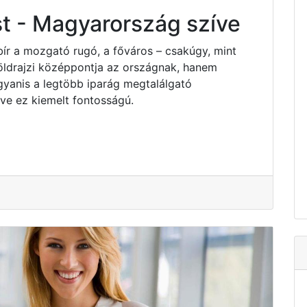
t - Magyarország szíve
bír a mozgató rugó, a főváros – csakúgy, mint
ldrajzi középpontja az országnak, hanem
yanis a legtöbb iparág megtalálgató
e ez kiemelt fontosságú.