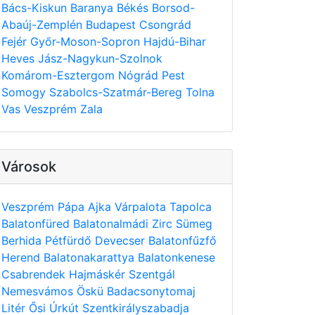
Bács-Kiskun
Baranya
Békés
Borsod-
Abaúj-Zemplén
Budapest
Csongrád
Fejér
Győr-Moson-Sopron
Hajdú-Bihar
Heves
Jász-Nagykun-Szolnok
Komárom-Esztergom
Nógrád
Pest
Somogy
Szabolcs-Szatmár-Bereg
Tolna
Vas
Veszprém
Zala
Városok
Veszprém
Pápa
Ajka
Várpalota
Tapolca
Balatonfüred
Balatonalmádi
Zirc
Sümeg
Berhida
Pétfürdő
Devecser
Balatonfűzfő
Herend
Balatonakarattya
Balatonkenese
Csabrendek
Hajmáskér
Szentgál
Nemesvámos
Öskü
Badacsonytomaj
Litér
Ősi
Úrkút
Szentkirályszabadja