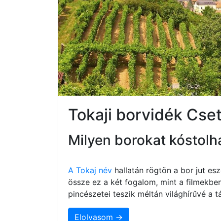
Tokaji borvidék Cs
Milyen borokat kóstolh
A Tokaj név
hallatán rögtön a bor jut e
össze ez a két fogalom, mint a filmekbe
pincészetei teszik méltán világhírűvé a
Elolvasom →