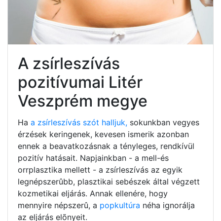
A zsírleszívás
pozitívumai Litér
Veszprém megye
Ha
a zsírleszívás szót halljuk,
sokunkban vegyes
érzések keringenek, kevesen ismerik azonban
ennek a beavatkozásnak a tényleges, rendkívül
pozitív hatásait. Napjainkban - a mell-és
orrplasztika mellett - a zsírleszívás az egyik
legnépszerûbb, plasztikai sebészek által végzett
kozmetikai eljárás. Annak ellenére, hogy
mennyire népszerû, a
popkultúra
néha ignorálja
az eljárás elõnyeit.