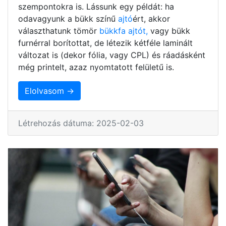
szempontokra is. Lássunk egy példát: ha
odavagyunk a bükk színű
ajtó
ért, akkor
választhatunk tömör
bükkfa ajtót,
vagy bükk
furnérral borítottat, de létezik kétféle laminált
változat is (dekor fólia, vagy CPL) és ráadásként
még printelt, azaz nyomtatott felületű is.
Elolvasom →
Létrehozás dátuma: 2025-02-03