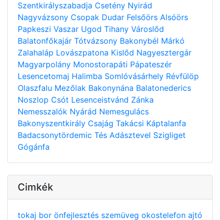
Szentkirályszabadja
Csetény
Nyirád
Nagyvázsony
Csopak
Dudar
Felsőörs
Alsóörs
Papkeszi
Vaszar
Ugod
Tihany
Városlőd
Balatonfőkajár
Tótvázsony
Bakonybél
Márkó
Zalahaláp
Lovászpatona
Kislőd
Nagyesztergár
Magyarpolány
Monostorapáti
Pápateszér
Lesencetomaj
Halimba
Somlóvásárhely
Révfülöp
Olaszfalu
Mezőlak
Bakonynána
Balatonederics
Noszlop
Csót
Lesenceistvánd
Zánka
Nemesszalók
Nyárád
Nemesgulács
Bakonyszentkirály
Csajág
Takácsi
Káptalanfa
Badacsonytördemic
Tés
Adásztevel
Szigliget
Gógánfa
Cimkék
tokaj
bor
önfejlesztés
szemüveg
okostelefon
ajtó