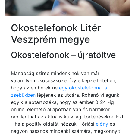
Okostelefonok Litér
Veszprém megye
Okostelefonok – újratöltve
Manapság szinte mindenkinek van már
valamilyen okoseszköze, így elképzelhetetlen,
hogy az emberek ne
egy okostelefonnal a
zsebükben
lépjenek az utcára. Rohanó világunk
egyik alaptartozéka, hogy az ember 0-24 -ig
online, elérhető állapotban van és bármikor
rápillanthat az aktuális külvilági történésekre. Ezt
– ha a pozitív oldalát nézzük – óriási
előny
és
nagyon hasznos mindenki számára, megkönnyíti