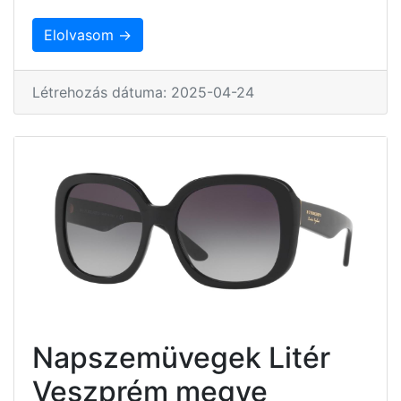
Elolvasom →
Létrehozás dátuma: 2025-04-24
Napszemüvegek Litér
Veszprém megye