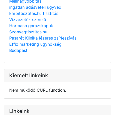
Mellnagyobbítás
ingatlan adásvételi ügyvéd
kárpittisztitas.hu tisztítás
Vízvezeték szerelő
Hörmann garázskapuk
Szonyegtisztitas.hu
Pasarét Klinika lézeres zsírleszívás
Effix marketing ügynökség
Budapest
Kiemelt linkeink
Nem működő CURL function.
Linkeink