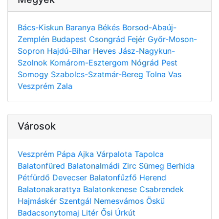
Bács-Kiskun
Baranya
Békés
Borsod-Abaúj-
Zemplén
Budapest
Csongrád
Fejér
Győr-Moson-
Sopron
Hajdú-Bihar
Heves
Jász-Nagykun-
Szolnok
Komárom-Esztergom
Nógrád
Pest
Somogy
Szabolcs-Szatmár-Bereg
Tolna
Vas
Veszprém
Zala
Városok
Veszprém
Pápa
Ajka
Várpalota
Tapolca
Balatonfüred
Balatonalmádi
Zirc
Sümeg
Berhida
Pétfürdő
Devecser
Balatonfűzfő
Herend
Balatonakarattya
Balatonkenese
Csabrendek
Hajmáskér
Szentgál
Nemesvámos
Öskü
Badacsonytomaj
Litér
Ősi
Úrkút