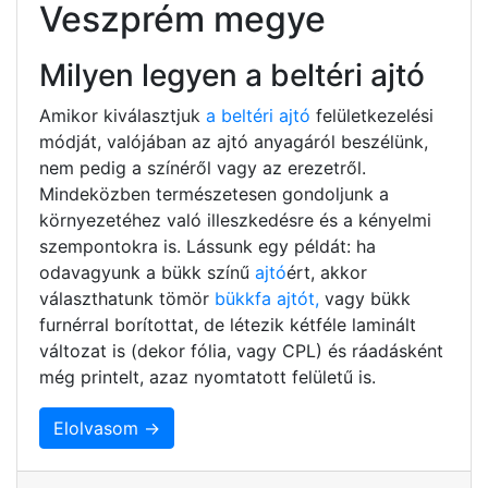
Veszprém megye
Milyen legyen a beltéri ajtó
Amikor kiválasztjuk
a beltéri ajtó
felületkezelési
módját, valójában az ajtó anyagáról beszélünk,
nem pedig a színéről vagy az erezetről.
Mindeközben természetesen gondoljunk a
környezetéhez való illeszkedésre és a kényelmi
szempontokra is. Lássunk egy példát: ha
odavagyunk a bükk színű
ajtó
ért, akkor
választhatunk tömör
bükkfa ajtót,
vagy bükk
furnérral borítottat, de létezik kétféle laminált
változat is (dekor fólia, vagy CPL) és ráadásként
még printelt, azaz nyomtatott felületű is.
Elolvasom →