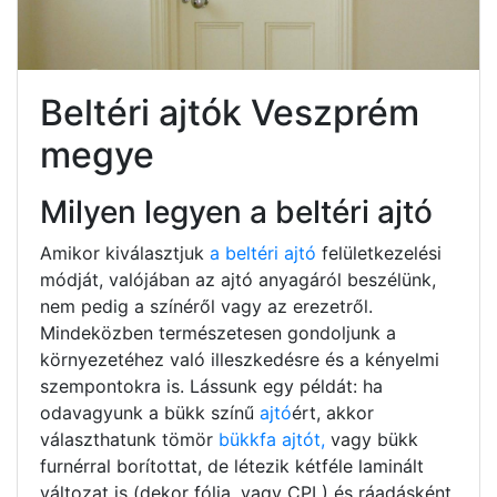
Beltéri ajtók Veszprém
megye
Milyen legyen a beltéri ajtó
Amikor kiválasztjuk
a beltéri ajtó
felületkezelési
módját, valójában az ajtó anyagáról beszélünk,
nem pedig a színéről vagy az erezetről.
Mindeközben természetesen gondoljunk a
környezetéhez való illeszkedésre és a kényelmi
szempontokra is. Lássunk egy példát: ha
odavagyunk a bükk színű
ajtó
ért, akkor
választhatunk tömör
bükkfa ajtót,
vagy bükk
furnérral borítottat, de létezik kétféle laminált
változat is (dekor fólia, vagy CPL) és ráadásként