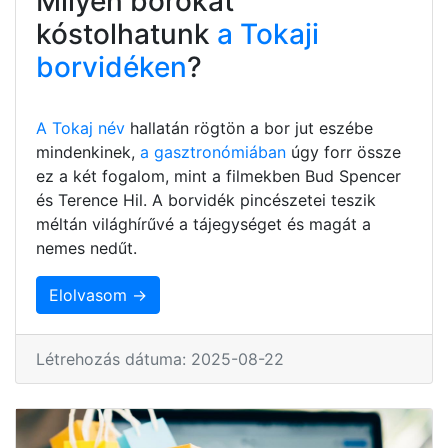
Milyen borokat
kóstolhatunk
a Tokaji
borvidéken
?
A Tokaj név
hallatán rögtön a bor jut eszébe
mindenkinek,
a gasztronómiában
úgy forr össze
ez a két fogalom, mint a filmekben Bud Spencer
és Terence Hil. A borvidék pincészetei teszik
méltán világhírűvé a tájegységet és magát a
nemes nedűt.
Elolvasom →
Létrehozás dátuma: 2025-08-22