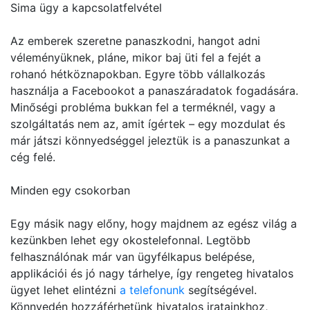
Sima ügy a kapcsolatfelvétel
Az emberek szeretne panaszkodni, hangot adni
véleményüknek, pláne, mikor baj üti fel a fejét a
rohanó hétköznapokban. Egyre több vállalkozás
használja a Facebookot a panaszáradatok fogadására.
Minőségi probléma bukkan fel a terméknél, vagy a
szolgáltatás nem az, amit ígértek – egy mozdulat és
már játszi könnyedséggel jeleztük is a panaszunkat a
cég felé.
Minden egy csokorban
Egy másik nagy előny, hogy majdnem az egész világ a
kezünkben lehet egy okostelefonnal. Legtöbb
felhasználónak már van ügyfélkapus belépése,
applikációi és jó nagy tárhelye, így rengeteg hivatalos
ügyet lehet elintézni
a telefonunk
segítségével.
Könnyedén hozzáférhetünk hivatalos iratainkhoz,