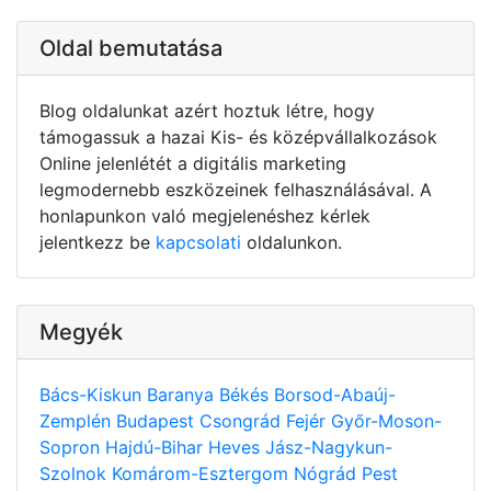
Oldal bemutatása
Blog oldalunkat azért hoztuk létre, hogy
támogassuk a hazai Kis- és középvállalkozások
Online jelenlétét a digitális marketing
legmodernebb eszközeinek felhasználásával. A
honlapunkon való megjelenéshez kérlek
jelentkezz be
kapcsolati
oldalunkon.
Megyék
Bács-Kiskun
Baranya
Békés
Borsod-Abaúj-
Zemplén
Budapest
Csongrád
Fejér
Győr-Moson-
Sopron
Hajdú-Bihar
Heves
Jász-Nagykun-
Szolnok
Komárom-Esztergom
Nógrád
Pest