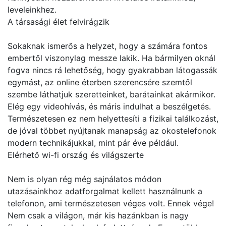
leveleinkhez.
A társasági élet felvirágzik
Sokaknak ismerős a helyzet, hogy a számára fontos
embertől viszonylag messze lakik. Ha bármilyen oknál
fogva nincs rá lehetőség, hogy gyakrabban látogassák
egymást, az online éterben szerencsére szemtől
szembe láthatjuk szeretteinket, barátainkat akármikor.
Elég egy videohívás, és máris indulhat a beszélgetés.
Természetesen ez nem helyettesíti a fizikai találkozást,
de jóval többet nyújtanak manapság az okostelefonok
modern technikájukkal, mint pár éve például.
Elérhető wi-fi ország és világszerte
Nem is olyan rég még sajnálatos módon
utazásainkhoz adatforgalmat kellett használnunk a
telefonon, ami természetesen véges volt. Ennek vége!
Nem csak a világon, már kis hazánkban is nagy