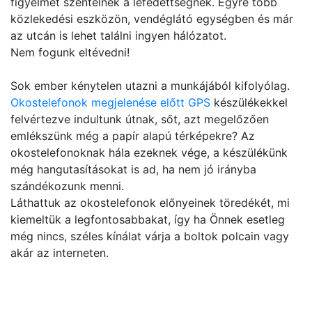
figyelmet szentelnek a lefedettségnek. Egyre több
közlekedési eszközön, vendéglátó egységben és már
az utcán is lehet találni ingyen hálózatot.
Nem fogunk eltévedni!
Sok ember kénytelen utazni a munkájából kifolyólag.
Okostelefonok megjelenése előtt GPS
készülékekkel
felvértezve indultunk útnak, sőt, azt megelőzően
emlékszünk még a papír alapú térképekre? Az
okostelefonoknak hála ezeknek vége, a készülékünk
még hangutasításokat is ad, ha nem jó irányba
szándékozunk menni.
Láthattuk az okostelefonok előnyeinek töredékét, mi
kiemeltük a legfontosabbakat, így ha Önnek esetleg
még nincs, széles kínálat várja a boltok polcain vagy
akár az interneten.