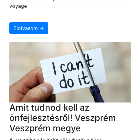
voyage
Elolvasom →
Amit tudnod kell az
önfejlesztésről! Veszprém
Veszprém megye
A személyes fejlődésből fakadó valódi