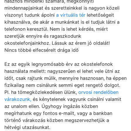
hasznos mindenki számára, megkönnyíti
mindennapjainkat és szeretteinkkel is nagyon közeli
viszonyt tudunk ápolni
a virtuális tér
lehetőségeit
kihasználva, de akár a munkánkat is el tudjuk látni a
telefonon keresztül. Nem is lehet kérdés, miért
szeretjük ennyire és ragaszkodunk
okostelefonjainkhoz. Lássuk az érem jó oldalát!
Nincs többé elfecsérelt drága idő
Ez az egyik legnyomósabb érv az okostelefonok
használata mellett: nagyszerűen el lehet vele ütni az
időt, csak rajtunk múlik, mennyire hasznosan, ha éppen
fizikailag nem csinálunk semmi eget rengető dolgot.
Pl. ha tömegközlekedésen ülünk,
orvosi rendelőben
várakozunk,
és kénytelenek vagyunk csinálni valamit
az unalom ellen. Úgyhogy ingázás közben
megírhatunk egy fontos e-mailt, vagy a bankban
történő várakozás közben megszervezhetjük a
hétvégi utazásunkat.