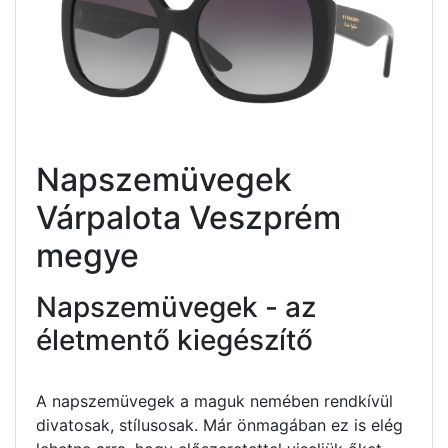
Napszemüvegek
Várpalota Veszprém
megye
Napszemüvegek - az
életmentő kiegészítő
A napszemüvegek a maguk nemében rendkívül
divatosak, stílusosak. Már önmagában ez is elég