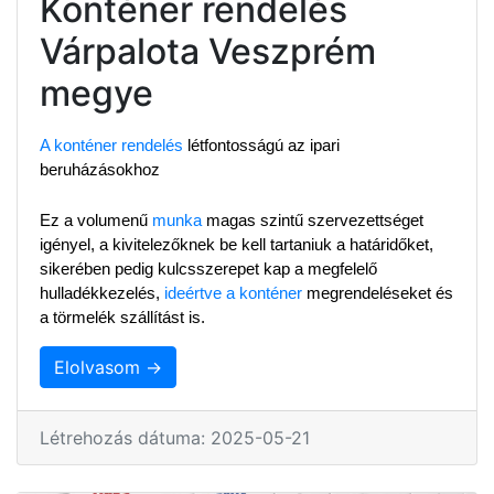
Konténer rendelés
Várpalota Veszprém
megye
A konténer rendelés
 létfontosságú az ipari 
beruházásokhoz
Ez a volumenű 
munka
 magas szintű szervezettséget 
igényel, a kivitelezőknek be kell tartaniuk a határidőket, 
sikerében pedig kulcsszerepet kap a megfelelő 
hulladékkezelés, 
ideértve a konténer
 megrendeléseket és 
a törmelék szállítást is.
Elolvasom →
Létrehozás dátuma: 2025-05-21