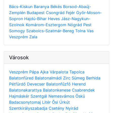
Bács-Kiskun
Baranya
Békés
Borsod-Abaúj-
Zemplén
Budapest
Csongrád
Fejér
Győr-Moson-
Sopron
Hajdú-Bihar
Heves
Jász-Nagykun-
Szolnok
Komárom-Esztergom
Nógrád
Pest
Somogy
Szabolcs-Szatmár-Bereg
Tolna
Vas
Veszprém
Zala
Városok
Veszprém
Pápa
Ajka
Várpalota
Tapolca
Balatonfüred
Balatonalmádi
Zirc
Sümeg
Berhida
Pétfürdő
Devecser
Balatonfűzfő
Herend
Balatonakarattya
Balatonkenese
Csabrendek
Hajmáskér
Szentgál
Nemesvámos
Öskü
Badacsonytomaj
Litér
Ősi
Úrkút
Szentkirályszabadja
Csetény
Nyirád