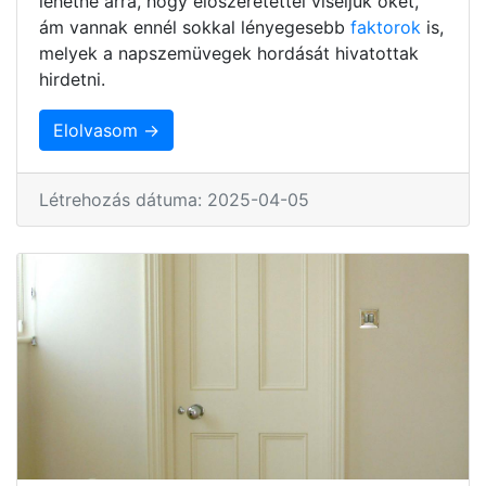
lehetne arra, hogy előszeretettel viseljük őket,
ám vannak ennél sokkal lényegesebb
faktorok
is,
melyek a napszemüvegek hordását hivatottak
hirdetni.
Elolvasom →
Létrehozás dátuma: 2025-04-05