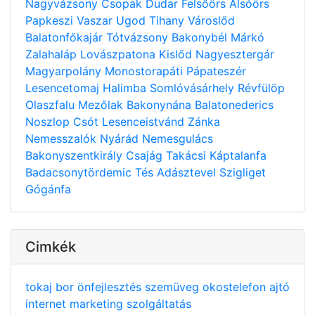
Nagyvázsony
Csopak
Dudar
Felsőörs
Alsóörs
Papkeszi
Vaszar
Ugod
Tihany
Városlőd
Balatonfőkajár
Tótvázsony
Bakonybél
Márkó
Zalahaláp
Lovászpatona
Kislőd
Nagyesztergár
Magyarpolány
Monostorapáti
Pápateszér
Lesencetomaj
Halimba
Somlóvásárhely
Révfülöp
Olaszfalu
Mezőlak
Bakonynána
Balatonederics
Noszlop
Csót
Lesenceistvánd
Zánka
Nemesszalók
Nyárád
Nemesgulács
Bakonyszentkirály
Csajág
Takácsi
Káptalanfa
Badacsonytördemic
Tés
Adásztevel
Szigliget
Gógánfa
Cimkék
tokaj
bor
önfejlesztés
szemüveg
okostelefon
ajtó
internet
marketing
szolgáltatás