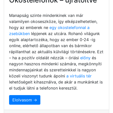
Manapság szinte mindenkinek van már
valamilyen okoseszköze, így elképzelhetetlen,
hogy az emberek ne
egy okostelefonnal a
zsebükben
lépjenek az utcára. Rohanó világunk
egyik alaptartozéka, hogy az ember 0-24 -ig
online, elérhető állapotban van és bármikor
rápillanthat az aktuális külvilági történésekre. Ezt
– ha a pozitív oldalát nézzük – óriási
előny
és
nagyon hasznos mindenki számára, megkönnyíti
mindennapjainkat és szeretteinkkel is nagyon
közeli viszonyt tudunk ápolni
a virtuális tér
lehetőségeit kihasználva, de akár a munkánkat is
el tudjuk látni a telefonon keresztül.
Elolvasom →