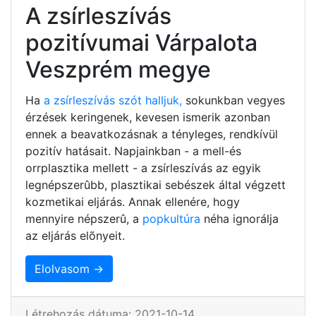
A zsírleszívás
pozitívumai Várpalota
Veszprém megye
Ha
a zsírleszívás szót halljuk,
sokunkban vegyes
érzések keringenek, kevesen ismerik azonban
ennek a beavatkozásnak a tényleges, rendkívül
pozitív hatásait. Napjainkban - a mell-és
orrplasztika mellett - a zsírleszívás az egyik
legnépszerûbb, plasztikai sebészek által végzett
kozmetikai eljárás. Annak ellenére, hogy
mennyire népszerû, a
popkultúra
néha ignorálja
az eljárás elõnyeit.
Elolvasom →
Létrehozás dátuma: 2021-10-14