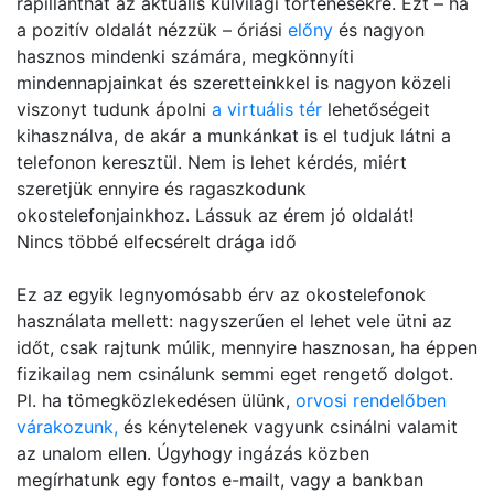
rápillanthat az aktuális külvilági történésekre. Ezt – ha
a pozitív oldalát nézzük – óriási
előny
és nagyon
hasznos mindenki számára, megkönnyíti
mindennapjainkat és szeretteinkkel is nagyon közeli
viszonyt tudunk ápolni
a virtuális tér
lehetőségeit
kihasználva, de akár a munkánkat is el tudjuk látni a
telefonon keresztül. Nem is lehet kérdés, miért
szeretjük ennyire és ragaszkodunk
okostelefonjainkhoz. Lássuk az érem jó oldalát!
Nincs többé elfecsérelt drága idő
Ez az egyik legnyomósabb érv az okostelefonok
használata mellett: nagyszerűen el lehet vele ütni az
időt, csak rajtunk múlik, mennyire hasznosan, ha éppen
fizikailag nem csinálunk semmi eget rengető dolgot.
Pl. ha tömegközlekedésen ülünk,
orvosi rendelőben
várakozunk,
és kénytelenek vagyunk csinálni valamit
az unalom ellen. Úgyhogy ingázás közben
megírhatunk egy fontos e-mailt, vagy a bankban