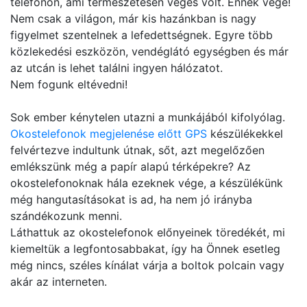
telefonon, ami természetesen véges volt. Ennek vége!
Nem csak a világon, már kis hazánkban is nagy
figyelmet szentelnek a lefedettségnek. Egyre több
közlekedési eszközön, vendéglátó egységben és már
az utcán is lehet találni ingyen hálózatot.
Nem fogunk eltévedni!
Sok ember kénytelen utazni a munkájából kifolyólag.
Okostelefonok megjelenése előtt GPS
készülékekkel
felvértezve indultunk útnak, sőt, azt megelőzően
emlékszünk még a papír alapú térképekre? Az
okostelefonoknak hála ezeknek vége, a készülékünk
még hangutasításokat is ad, ha nem jó irányba
szándékozunk menni.
Láthattuk az okostelefonok előnyeinek töredékét, mi
kiemeltük a legfontosabbakat, így ha Önnek esetleg
még nincs, széles kínálat várja a boltok polcain vagy
akár az interneten.