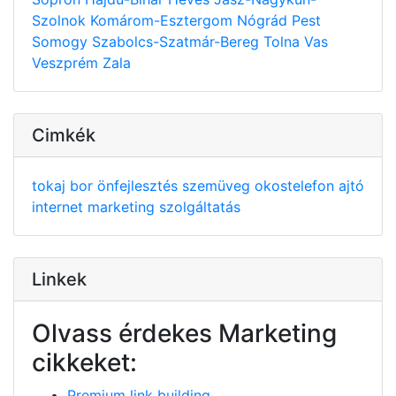
Szolnok
Komárom-Esztergom
Nógrád
Pest
Somogy
Szabolcs-Szatmár-Bereg
Tolna
Vas
Veszprém
Zala
Cimkék
tokaj
bor
önfejlesztés
szemüveg
okostelefon
ajtó
internet
marketing
szolgáltatás
Linkek
Olvass érdekes Marketing
cikkeket:
Premium link building