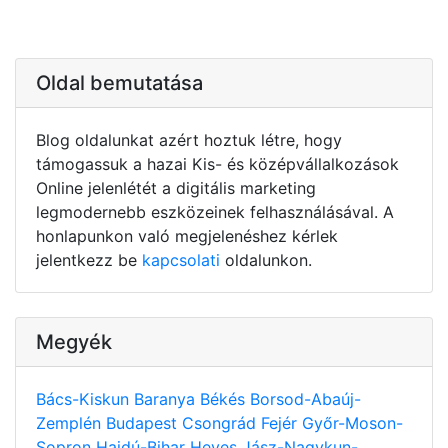
Oldal bemutatása
Blog oldalunkat azért hoztuk létre, hogy
támogassuk a hazai Kis- és középvállalkozások
Online jelenlétét a digitális marketing
legmodernebb eszközeinek felhasználásával. A
honlapunkon való megjelenéshez kérlek
jelentkezz be
kapcsolati
oldalunkon.
Megyék
Bács-Kiskun
Baranya
Békés
Borsod-Abaúj-
Zemplén
Budapest
Csongrád
Fejér
Győr-Moson-
Sopron
Hajdú-Bihar
Heves
Jász-Nagykun-