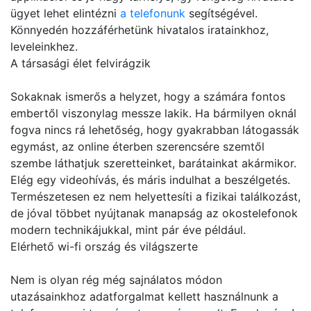
ügyet lehet elintézni
a telefonunk
segítségével.
Könnyedén hozzáférhetünk hivatalos iratainkhoz,
leveleinkhez.
A társasági élet felvirágzik
Sokaknak ismerős a helyzet, hogy a számára fontos
embertől viszonylag messze lakik. Ha bármilyen oknál
fogva nincs rá lehetőség, hogy gyakrabban látogassák
egymást, az online éterben szerencsére szemtől
szembe láthatjuk szeretteinket, barátainkat akármikor.
Elég egy videohívás, és máris indulhat a beszélgetés.
Természetesen ez nem helyettesíti a fizikai találkozást,
de jóval többet nyújtanak manapság az okostelefonok
modern technikájukkal, mint pár éve például.
Elérhető wi-fi ország és világszerte
Nem is olyan rég még sajnálatos módon
utazásainkhoz adatforgalmat kellett használnunk a