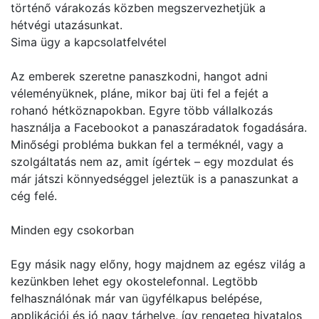
történő várakozás közben megszervezhetjük a
hétvégi utazásunkat.
Sima ügy a kapcsolatfelvétel
Az emberek szeretne panaszkodni, hangot adni
véleményüknek, pláne, mikor baj üti fel a fejét a
rohanó hétköznapokban. Egyre több vállalkozás
használja a Facebookot a panaszáradatok fogadására.
Minőségi probléma bukkan fel a terméknél, vagy a
szolgáltatás nem az, amit ígértek – egy mozdulat és
már játszi könnyedséggel jeleztük is a panaszunkat a
cég felé.
Minden egy csokorban
Egy másik nagy előny, hogy majdnem az egész világ a
kezünkben lehet egy okostelefonnal. Legtöbb
felhasználónak már van ügyfélkapus belépése,
applikációi és jó nagy tárhelye, így rengeteg hivatalos