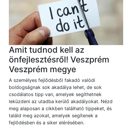
Amit tudnod kell az
önfejlesztésről! Veszprém
Veszprém megye
A személyes fejlődésből fakadó valódi
boldogságnak sok akadálya lehet, de sok
csodálatos tipp van, amelyek segíthetnek
leküzdeni az utadba kerülő akadályokat. Nézd
meg alaposan a cikkben található tippeket, és
találd meg azokat, amelyek segítenek a
fejlődésben és a siker elérésében.