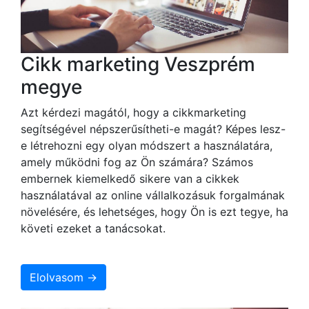
Cikk marketing Veszprém
megye
Azt kérdezi magától, hogy a cikkmarketing
segítségével népszerűsítheti-e magát? Képes lesz-
e létrehozni egy olyan módszert a használatára,
amely működni fog az Ön számára? Számos
embernek kiemelkedő sikere van a cikkek
használatával az online vállalkozásuk forgalmának
növelésére, és lehetséges, hogy Ön is ezt tegye, ha
követi ezeket a tanácsokat.
Elolvasom →