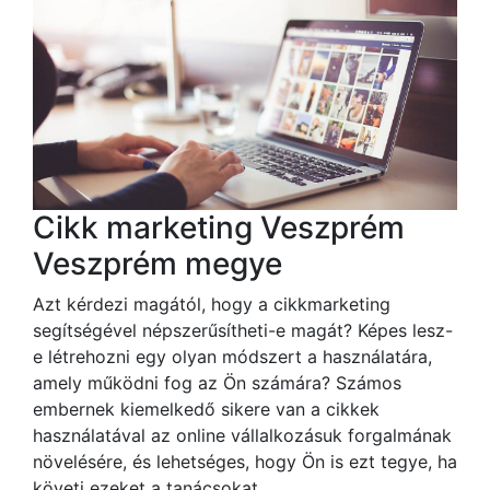
Cikk marketing Veszprém
Veszprém megye
Azt kérdezi magától, hogy a cikkmarketing
segítségével népszerűsítheti-e magát? Képes lesz-
e létrehozni egy olyan módszert a használatára,
amely működni fog az Ön számára? Számos
embernek kiemelkedő sikere van a cikkek
használatával az online vállalkozásuk forgalmának
növelésére, és lehetséges, hogy Ön is ezt tegye, ha
követi ezeket a tanácsokat.