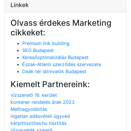
Linkek
Olvass érdekes Marketing
cikkeket:
Premium link building
SEO Budapest
Keresőoptimalizálás Budapest
Észak-Atlanti szerződés szervezete
Deák tér látnivalók Budapest
Kiemelt Partnereink:
vízszerelő 16. kerület
konténer rendelés árak 2023
Mellnagyobbítás
ingatlan adásvételi ügyvéd
kárpittisztitas.hu tisztítás
Vízvezeték szerelő