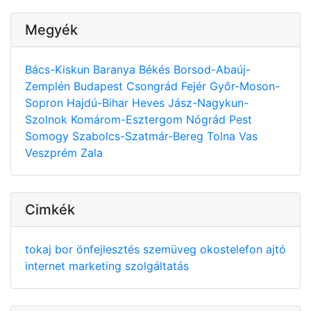
Megyék
Bács-Kiskun
Baranya
Békés
Borsod-Abaúj-
Zemplén
Budapest
Csongrád
Fejér
Győr-Moson-
Sopron
Hajdú-Bihar
Heves
Jász-Nagykun-
Szolnok
Komárom-Esztergom
Nógrád
Pest
Somogy
Szabolcs-Szatmár-Bereg
Tolna
Vas
Veszprém
Zala
Cimkék
tokaj
bor
önfejlesztés
szemüveg
okostelefon
ajtó
internet
marketing
szolgáltatás