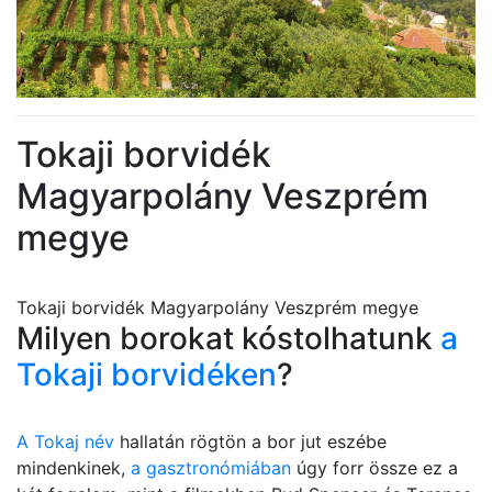
Tokaji borvidék
Magyarpolány Veszprém
megye
Tokaji borvidék Magyarpolány Veszprém megye
Milyen borokat kóstolhatunk
a
Tokaji borvidéken
?
A Tokaj név
hallatán rögtön a bor jut eszébe
mindenkinek,
a gasztronómiában
úgy forr össze ez a