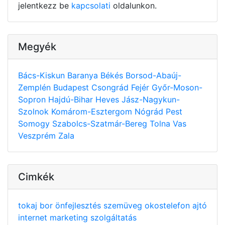
jelentkezz be
kapcsolati
oldalunkon.
Megyék
Bács-Kiskun
Baranya
Békés
Borsod-Abaúj-
Zemplén
Budapest
Csongrád
Fejér
Győr-Moson-
Sopron
Hajdú-Bihar
Heves
Jász-Nagykun-
Szolnok
Komárom-Esztergom
Nógrád
Pest
Somogy
Szabolcs-Szatmár-Bereg
Tolna
Vas
Veszprém
Zala
Cimkék
tokaj
bor
önfejlesztés
szemüveg
okostelefon
ajtó
internet
marketing
szolgáltatás