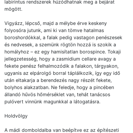
labirintus rendszerek húzódhatnak meg a bejárat
mögött.
Vigyázz, lépcső, majd a mélybe érve keskeny
folyosóra jutunk, ami ki van tömve hatalmas
boroshordókkal, a falak pedig vastagon penészesek
és nedvesek, a szemünk rögtön hozzá is szokik a
homályhoz – ez egy hamisítatlan borospince. Tokaji
jellegzetesség, hogy a zasmidium cellare avagy a
fekete penész felhalmozódik a falakon, tárgyakon,
ugyanis az elpárolgó borral táplálkozik, így egy idő
után eltakarja a berendezés nagy részét fekete,
bolyhos alakzatban. Ne feledje, hogy a pincében
állandó hűvös hőmérséklet van, tehát tanácsos
pulóvert vinnünk magunkkal a látogatásra.
Holdvölgy
A mádi domboldalba van beépítve ez az építészeti