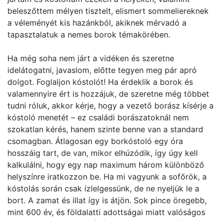
beleszőttem mélyen tisztelt, elismert sommeliereknek
a véleményét kis hazánkból, akiknek mérvadó a
tapasztalatuk a nemes borok témakörében.
Ha még soha nem járt a vidéken és szeretne
idelátogatni, javaslom, előtte tegyen meg pár apró
dolgot. Foglaljon kóstolót! Ha érdeklik a borok és
valamennyire ért is hozzájuk, de szeretne még többet
tudni róluk, akkor kérje, hogy a vezető borász kísérje a
kóstoló menetét – ez családi borászatoknál nem
szokatlan kérés, hanem szinte benne van a standard
csomagban. Átlagosan egy borkóstoló egy óra
hosszáig tart, de van, mikor elhúzódik, így úgy kell
kalkulálni, hogy egy nap maximum három különböző
helyszínre iratkozzon be. Ha mi vagyunk a sofőrök, a
kóstolás során csak ízlelgessünk, de ne nyeljük le a
bort. A zamat és illat így is átjön. Sok pince öregebb,
mint 600 év, és földalatti adottságai miatt valóságos