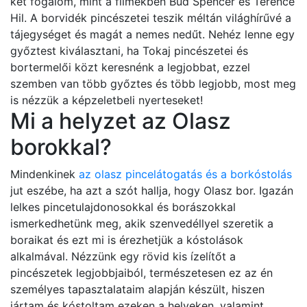
két fogalom, mint a filmekben Bud Spencer és Terence
Hil. A borvidék pincészetei teszik méltán világhírűvé a
tájegységet és magát a nemes nedűt. Nehéz lenne egy
győztest kiválasztani, ha Tokaj pincészetei és
bortermelői közt keresnénk a legjobbat, ezzel
szemben van több győztes és több legjobb, most meg
is nézzük a képzeletbeli nyerteseket!
Mi a helyzet az Olasz
borokkal?
Mindenkinek
az olasz pincelátogatás és a borkóstolás
jut eszébe, ha azt a szót hallja, hogy Olasz bor. Igazán
lelkes pincetulajdonosokkal és borászokkal
ismerkedhetünk meg, akik szenvedéllyel szeretik a
boraikat és ezt mi is érezhetjük a kóstolások
alkalmával. Nézzünk egy rövid kis ízelítőt a
pincészetek legjobbjaiból, természetesen ez az én
személyes tapasztalataim alapján készült, hiszen
jártam és kóstoltam ezeken a helyeken, valamint