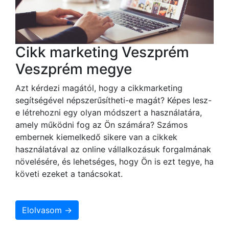
Cikk marketing Veszprém
Veszprém megye
Azt kérdezi magától, hogy a cikkmarketing
segítségével népszerűsítheti-e magát? Képes lesz-
e létrehozni egy olyan módszert a használatára,
amely működni fog az Ön számára? Számos
embernek kiemelkedő sikere van a cikkek
használatával az online vállalkozásuk forgalmának
növelésére, és lehetséges, hogy Ön is ezt tegye, ha
követi ezeket a tanácsokat.
Elolvasom →