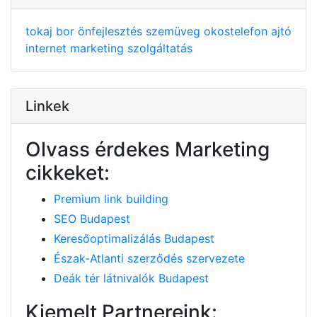
tokaj
bor
önfejlesztés
szemüveg
okostelefon
ajtó
internet
marketing
szolgáltatás
Linkek
Olvass érdekes Marketing
cikkeket:
Premium link building
SEO Budapest
Keresőoptimalizálás Budapest
Észak-Atlanti szerződés szervezete
Deák tér látnivalók Budapest
Kiemelt Partnereink: