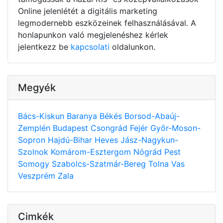
Online jelenlétét a digitális marketing
legmodernebb eszközeinek felhasználásával. A
honlapunkon való megjelenéshez kérlek
jelentkezz be
kapcsolati
oldalunkon.
Megyék
Bács-Kiskun
Baranya
Békés
Borsod-Abaúj-
Zemplén
Budapest
Csongrád
Fejér
Győr-Moson-
Sopron
Hajdú-Bihar
Heves
Jász-Nagykun-
Szolnok
Komárom-Esztergom
Nógrád
Pest
Somogy
Szabolcs-Szatmár-Bereg
Tolna
Vas
Veszprém
Zala
Cimkék