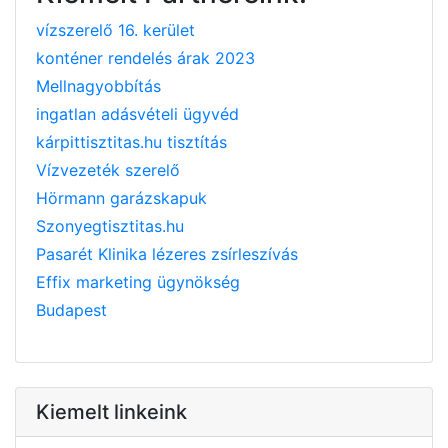
vízszerelő 16. kerület
konténer rendelés árak 2023
Mellnagyobbítás
ingatlan adásvételi ügyvéd
kárpittisztitas.hu tisztítás
Vízvezeték szerelő
Hörmann garázskapuk
Szonyegtisztitas.hu
Pasarét Klinika lézeres zsírleszívás
Effix marketing ügynökség
Budapest
Kiemelt linkeink