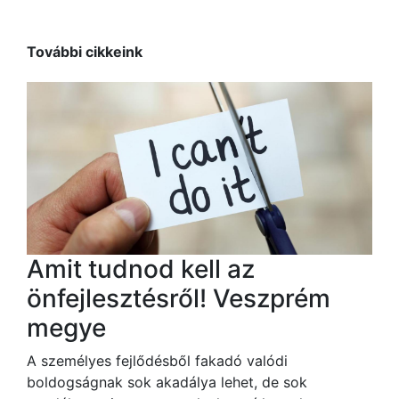
További cikkeink
Amit tudnod kell az
önfejlesztésről! Veszprém
megye
A személyes fejlődésből fakadó valódi
boldogságnak sok akadálya lehet, de sok