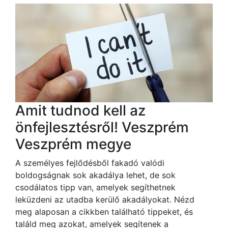
Amit tudnod kell az
önfejlesztésről! Veszprém
Veszprém megye
A személyes fejlődésből fakadó valódi
boldogságnak sok akadálya lehet, de sok
csodálatos tipp van, amelyek segíthetnek
leküzdeni az utadba kerülő akadályokat. Nézd
meg alaposan a cikkben található tippeket, és
találd meg azokat, amelyek segítenek a