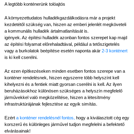
A legtöbb konténerünk tolóajtós
A környezettudatos hulladékgazdálkodásra már a projekt 
kezdetétől szükség van, hiszen az emberi jelenlét megköveteli 
a kommunális hulladék ártalmatlanítását is.
igények. Az építési hulladék azonban fontos szerepet kap majd 
az építési folyamat előrehaladtával, például a tetőszigetelés 
vagy a burkolatok beépítése esetén naponta akár 
2-3 konténert 
is ki kell cserélni.
Az ezen építkezéseken minden esetben fontos szerepe van a 
konténer rendelésnek, hiszen egyszerre több helyszínt kell 
kihelyezni és a fentiek miatt gyorsan cserélni is kell. Az ilyen 
beruházásokhoz különösen szükséges a helyszín megfelelő 
járművekkel való megközelítése, hiszen a létesítmény 
infrastruktúrájának fejlesztése az egyik simítás.
Ezért 
a konténer rendelésnél fontos,
 hogy a kiválasztott cég egy 
korszerű és különleges járművel tudjon megfelelni a befektető 
elvárásainak!