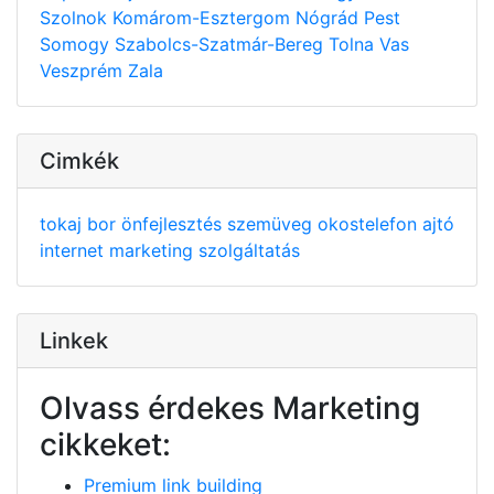
Szolnok
Komárom-Esztergom
Nógrád
Pest
Somogy
Szabolcs-Szatmár-Bereg
Tolna
Vas
Veszprém
Zala
Cimkék
tokaj
bor
önfejlesztés
szemüveg
okostelefon
ajtó
internet
marketing
szolgáltatás
Linkek
Olvass érdekes Marketing
cikkeket:
Premium link building