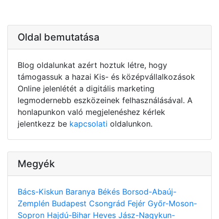
Oldal bemutatása
Blog oldalunkat azért hoztuk létre, hogy
támogassuk a hazai Kis- és középvállalkozások
Online jelenlétét a digitális marketing
legmodernebb eszközeinek felhasználásával. A
honlapunkon való megjelenéshez kérlek
jelentkezz be
kapcsolati
oldalunkon.
Megyék
Bács-Kiskun
Baranya
Békés
Borsod-Abaúj-
Zemplén
Budapest
Csongrád
Fejér
Győr-Moson-
Sopron
Hajdú-Bihar
Heves
Jász-Nagykun-