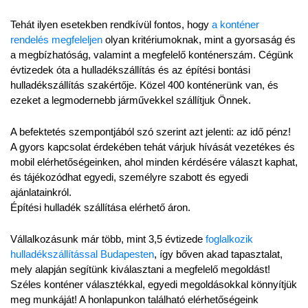
Tehát ilyen esetekben rendkívül fontos, hogy 
a konténer 
rendelés megfeleljen
 olyan kritériumoknak, mint a gyorsaság és 
a megbízhatóság, valamint a megfelelő konténerszám. Cégünk 
évtizedek óta a hulladékszállítás és az építési bontási 
hulladékszállítás szakértője. Közel 400 konténerünk van, és 
ezeket a legmodernebb járművekkel szállítjuk Önnek.
A befektetés szempontjából szó szerint azt jelenti: az idő pénz! 
A gyors kapcsolat érdekében tehát várjuk hívását vezetékes és 
mobil elérhetőségeinken, ahol minden kérdésére választ kaphat, 
és tájékozódhat egyedi, személyre szabott és egyedi 
ajánlatainkról.
Építési hulladék szállítása elérhető áron.
Vállalkozásunk már több, mint 3,5 évtizede 
foglalkozik 
hulladékszállítással Budapesten
, így bőven akad tapasztalat, 
mely alapján segítünk kiválasztani a megfelelő megoldást! 
Széles konténer választékkal, egyedi megoldásokkal könnyítjük 
meg munkáját! A honlapunkon található elérhetőségeink 