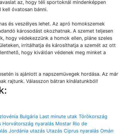
javaslat az, hogy téli sportoknál mindenképpen
 kell óvatosan bánni.
mas és veszélyes lehet. Az apró homokszemek
adandó károsodást okozhatnak. A szemet teljesen
, hogy védekezzünk a homok ellen, pláne szeles
ületeken, irritálhatja és károsíthatja a szemét az ott
lenthető, hogy kiválóan védenek meg minket a
esetén is ajánlott a napszemüvegek hordása. Az már
nak rajtunk. Válasszon bátran kínálatunkból!
k:
zlovénia
Bulgária
Last minute utak
Törökország
s
Horvátország nyaralás
Mostar
Rio de
lás
Jordánia utazás
Utazás
Ciprus nyaralás
Omán