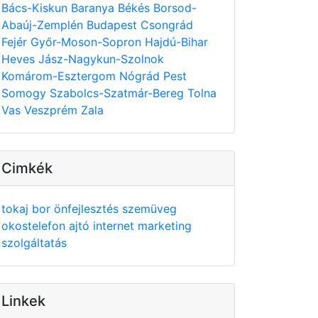
Bács-Kiskun
Baranya
Békés
Borsod-
Abaúj-Zemplén
Budapest
Csongrád
Fejér
Győr-Moson-Sopron
Hajdú-Bihar
Heves
Jász-Nagykun-Szolnok
Komárom-Esztergom
Nógrád
Pest
Somogy
Szabolcs-Szatmár-Bereg
Tolna
Vas
Veszprém
Zala
Cimkék
tokaj
bor
önfejlesztés
szemüveg
okostelefon
ajtó
internet
marketing
szolgáltatás
Linkek