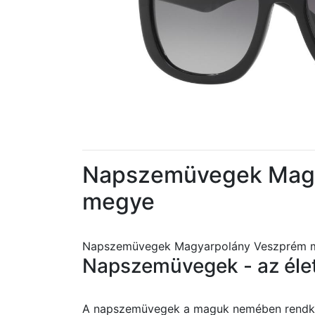
Napszemüvegek Magy
megye
Napszemüvegek Magyarpolány Veszprém 
Napszemüvegek - az éle
A napszemüvegek a maguk nemében rendkívü