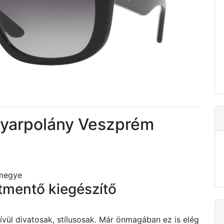
arpolány Veszprém
megye
tmentő kiegészítő
l divatosak, stílusosak. Már önmagában ez is elég