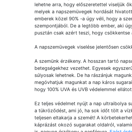
lehetne arra, hogy előszeretettel viseljük
melyek a napszemüvegek hordását hivatotta
emberek közel 90% -a úgy véli, hogy a sz
szempontjából. De a legtöbb ember, aki úgy
pusztán csak azért teszi, hogy csökkentse
A napszemüvegek viselése jelentősen csökke
A szemünk érzékeny. A hosszan tartó napsu
betegségekhez vezethet. Egyesek egyszerűe
súlyosak lehetnek. De ha rászánjuk magunk
megóvhatjuk magunkat a nap káros sugarait
hogy 100% UVA és UVB védelemmel ellátot
Ez teljes védelmet nyújt a nap ultraibolya 
a tükröződést, ami jó, ha sok időt tölt a v
teljesen eltakarja a szemét! A körbetekerhe
káprázást okozó sugarakat oldalról, valamin
is, nagyon érzékeny a napfényre.
Ezért érd