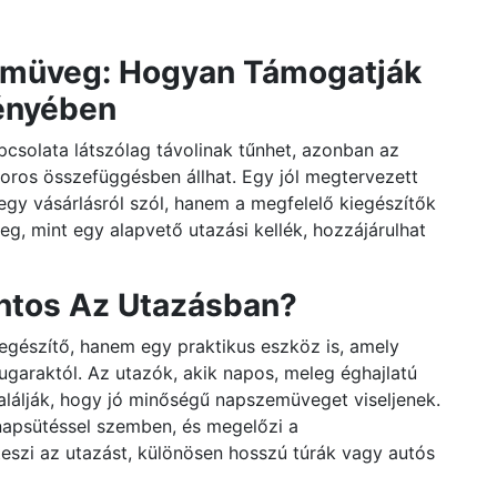
zemüveg: Hogyan Támogatják
ényében
csolata látszólag távolinak tűnhet, azonban az
oros összefüggésben állhat. Egy jól megtervezett
jegy vásárlásról szól, hanem a megfelelő kiegészítők
g, mint egy alapvető utazási kellék, hozzájárulhat
ntos Az Utazásban?
gészítő, hanem egy praktikus eszköz is, amely
garaktól. Az utazók, akik napos, meleg éghajlatú
alálják, hogy jó minőségű napszemüveget viseljenek.
napsütéssel szemben, és megelőzi a
szi az utazást, különösen hosszú túrák vagy autós