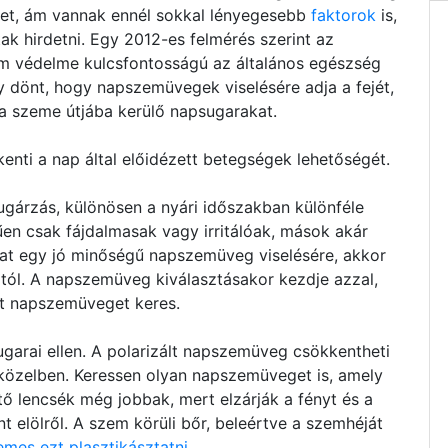
 őket, ám vannak ennél sokkal lényegesebb
faktorok
is,
k hirdetni. Egy 2012-es felmérés szerint az
em védelme kulcsfontosságú az általános egészség
 dönt, hogy napszemüvegek viselésére adja a fejét,
 a szeme útjába kerülő napsugarakat.
nti a nap által előidézett betegségek lehetőségét.
gárzás, különösen a nyári időszakban különféle
n csak fájdalmasak vagy irritálóak, mások akár
at egy jó minőségű napszemüveg viselésére, akkor
ól. A napszemüveg kiválasztásakor kezdje azzal,
t napszemüveget keres.
sugarai ellen. A polarizált napszemüveg csökkentheti
ízközelben. Keressen olyan napszemüveget is, amely
tő lencsék még jobbak, mert elzárják a fényt és a
t elölről. A szem körüli bőr, beleértve a szemhéját
emes ezt plasztikásztatni.