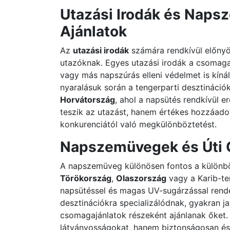
Utazási Irodák és Naps
Ajánlatok
Az
utazási irodák
számára rendkívül előnyös
utazóknak. Egyes utazási irodák a csomag
vagy más napszúrás elleni védelmet is kíná
nyaralásuk során a tengerparti desztinációk
Horvátország
, ahol a napsütés rendkívül 
teszik az utazást, hanem értékes hozzáadott
konkurenciától való megkülönböztetést.
Napszemüvegek és Úti 
A napszemüveg különösen fontos a különbö
Törökország
,
Olaszország
vagy a Karib-te
napsütéssel és magas UV-sugárzással rende
desztinációkra specializálódnak, gyakran j
csomagajánlatok részeként ajánlanak őket. 
látványosságokat, hanem biztonságosan és