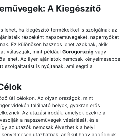
zemüvegek: A Kiegészítő
 lehet, ha kiegészítő termékekkel is szolgálnak az
ajánlataik részeként napszemüvegeket, napernyőket
lnak. Ez különösen hasznos lehet azoknak, akik
at választják, mint például
Görögország
vagy
erős lehet. Az ilyen ajánlatok nemcsak kényelmesebbé
 szolgáltatást is nyújtanak, ami segíti a
Célok
ző úti célokon. Az olyan országok, mint
nger vidékén található helyek, gyakran erős
lkeznek. Az utazási irodák, amelyek ezekre a
avasolják a napszemüvegek vásárlását, és a
Így az utazók nemcsak élvezhetik a helyi
 kényelmesen utazhatnak, anélkül hogy aggódniuk