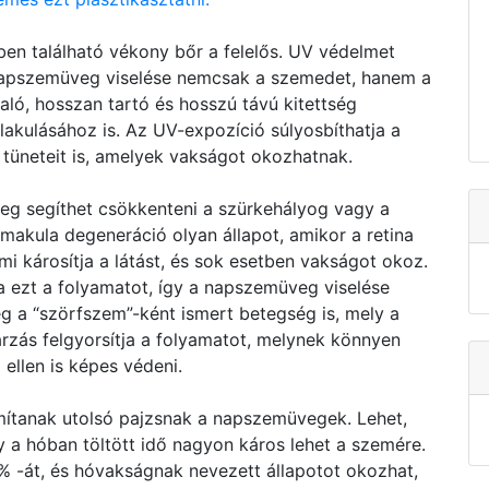
en található vékony bőr a felelős. UV védelmet
s napszemüveg viselése nemcsak a szemedet, hanem a
ló, hosszan tartó és hosszú távú kitettség
lakulásához is. Az UV-expozíció súlyosbíthatja a
tüneteit is, amelyek vakságot okozhatnak.
eg segíthet csökkenteni a szürkehályog vagy a
kula degeneráció olyan állapot, amikor a retina
i károsítja a látást, és sok esetben vakságot okoz.
a ezt a folyamatot, így a napszemüveg viselése
g a “szörfszem”-ként ismert betegség is, mely a
rzás felgyorsítja a folyamatot, melynek könnyen
ellen is képes védeni.
mítanak utolsó pajzsnak a napszemüvegek. Lehet,
 a hóban töltött idő nagyon káros lehet a szemére.
% -át, és hóvakságnak nevezett állapotot okozhat,