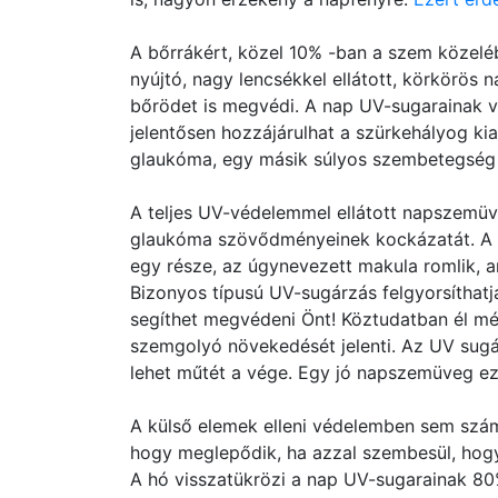
A bőrrákért, közel 10% -ban a szem közeléb
nyújtó, nagy lencsékkel ellátott, körkörö
bőrödet is megvédi. A nap UV-sugarainak va
jelentősen hozzájárulhat a szürkehályog kia
glaukóma, egy másik súlyos szembetegség 
A teljes UV-védelemmel ellátott napszemüv
glaukóma szövődményeinek kockázatát. A ma
egy része, az úgynevezett makula romlik, am
Bizonyos típusú UV-sugárzás felgyorsíthatj
segíthet megvédeni Önt! Köztudatban él mé
szemgolyó növekedését jelenti. Az UV sugá
lehet műtét a vége. Egy jó napszemüveg ez 
A külső elemek elleni védelemben sem szá
hogy meglepődik, ha azzal szembesül, hogy
A hó visszatükrözi a nap UV-sugarainak 80