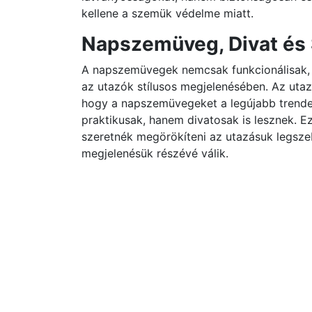
kellene a szemük védelme miatt.
Napszemüveg, Divat és 
A napszemüvegek nemcsak funkcionálisak, h
az utazók stílusos megjelenésében. Az utaz
hogy a napszemüvegeket a legújabb trende
praktikusak, hanem divatosak is lesznek. E
szeretnék megörökíteni az utazásuk legsze
megjelenésük részévé válik.