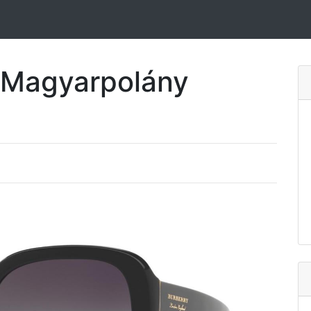
Magyarpolány
e