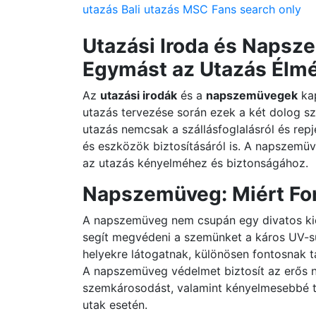
utazás
Bali utazás
MSC
Fans search only
Utazási Iroda és Naps
Egymást az Utazás Élm
Az
utazási irodák
és a
napszemüvegek
kap
utazás tervezése során ezek a két dolog sz
utazás nemcsak a szállásfoglalásról és rep
és eszközök biztosításáról is. A napszemüve
az utazás kényelméhez és biztonságához.
Napszemüveg: Miért Fo
A napszemüveg nem csupán egy divatos kie
segít megvédeni a szemünket a káros UV-su
helyekre látogatnak, különösen fontosnak t
A napszemüveg védelmet biztosít az erős 
szemkárosodást, valamint kényelmesebbé te
utak esetén.