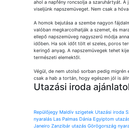
ahol a napfény roncsolja a szaruhártyát. A 
viseljünk napszemüveget. Nem csak a hóval
A homok bejutása a szembe nagyon fájdal
valóban megkarcolhatják a szemet, és mar
ellepő napszemüveg nagyszerű módja annak
időben. Ha sok időt tölt el szeles, poros ter
keringő anyag. A napszemüvegek tehet kije
természeti elemektől.
Végül, de nem utolsó sorban pedig migrén 
csak a hab a tortán, hogy egészen jól is áll
Utazási iroda ajánlato
Repülőjegy
Maldív szigetek
Utazási iroda
S
nyaralás
Las Palmas
Dánia
Egyiptom utazá
Janeiro
Zanzibár utazás
Görögország nyara