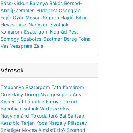
Bács-Kiskun
Baranya
Békés
Borsod-
Abaúj-Zemplén
Budapest
Csongrád
Fejér
Győr-Moson-Sopron
Hajdú-Bihar
Heves
Jász-Nagykun-Szolnok
Komárom-Esztergom
Nógrád
Pest
Somogy
Szabolcs-Szatmár-Bereg
Tolna
Vas
Veszprém
Zala
Városok
Tatabánya
Esztergom
Tata
Komárom
Oroszlány
Dorog
Nyergesújfalu
Ács
Kisbér
Tát
Lábatlan
Környe
Tokod
Bábolna
Csolnok
Vértesszőlős
Nagyigmánd
Tokodaltáró
Baj
Sárisáp
Kesztölc
Tarján
Kocs
Naszály
Piliscsév
Szárliget
Mocsa
Almásfüzitő
Szomód