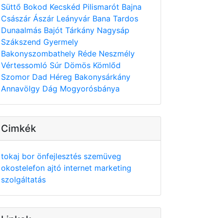
Süttő
Bokod
Kecskéd
Pilismarót
Bajna
Császár
Ászár
Leányvár
Bana
Tardos
Dunaalmás
Bajót
Tárkány
Nagysáp
Szákszend
Gyermely
Bakonyszombathely
Réde
Neszmély
Vértessomló
Súr
Dömös
Kömlőd
Szomor
Dad
Héreg
Bakonysárkány
Annavölgy
Dág
Mogyorósbánya
Cimkék
tokaj
bor
önfejlesztés
szemüveg
okostelefon
ajtó
internet
marketing
szolgáltatás