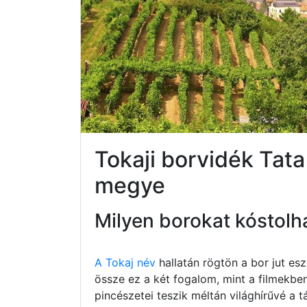
Tokaji borvidék Ta
megye
Milyen borokat kóstolh
A Tokaj név
hallatán rögtön a bor jut e
össze ez a két fogalom, mint a filmekbe
pincészetei teszik méltán világhírűvé a