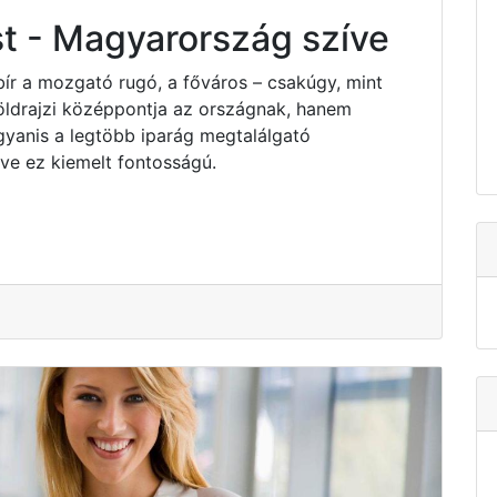
t - Magyarország szíve
bír a mozgató rugó, a főváros – csakúgy, mint
ldrajzi középpontja az országnak, hanem
yanis a legtöbb iparág megtalálgató
e ez kiemelt fontosságú.