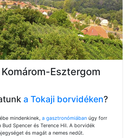
ta Komárom-Esztergom
atunk
a Tokaji borvidéken
?
szébe mindenkinek,
a gasztronómiában
úgy forr
n Bud Spencer és Terence Hil. A borvidék
 tájegységet és magát a nemes nedűt.