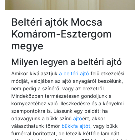
Beltéri ajtók Mocsa
Komárom-Esztergom
megye
Milyen legyen a beltéri ajtó
Amikor kiválasztjuk
a beltéri ajtó
felületkezelési
módját, valójában az ajtó anyagáról beszélünk,
nem pedig a színéről vagy az erezetről.
Mindeközben természetesen gondoljunk a
környezetéhez való illeszkedésre és a kényelmi
szempontokra is. Lássunk egy példát: ha
odavagyunk a bükk színű
ajtó
ért, akkor
választhatunk tömör
bükkfa ajtót,
vagy bükk
furnérral borítottat, de létezik kétféle laminált