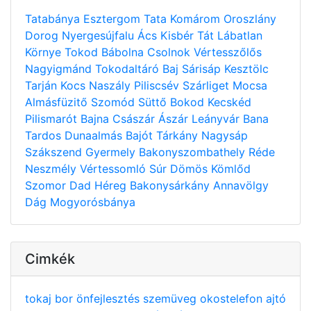
Tatabánya
Esztergom
Tata
Komárom
Oroszlány
Dorog
Nyergesújfalu
Ács
Kisbér
Tát
Lábatlan
Környe
Tokod
Bábolna
Csolnok
Vértesszőlős
Nagyigmánd
Tokodaltáró
Baj
Sárisáp
Kesztölc
Tarján
Kocs
Naszály
Piliscsév
Szárliget
Mocsa
Almásfüzitő
Szomód
Süttő
Bokod
Kecskéd
Pilismarót
Bajna
Császár
Ászár
Leányvár
Bana
Tardos
Dunaalmás
Bajót
Tárkány
Nagysáp
Szákszend
Gyermely
Bakonyszombathely
Réde
Neszmély
Vértessomló
Súr
Dömös
Kömlőd
Szomor
Dad
Héreg
Bakonysárkány
Annavölgy
Dág
Mogyorósbánya
Cimkék
tokaj
bor
önfejlesztés
szemüveg
okostelefon
ajtó