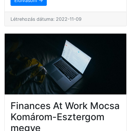
Elolvasom →
Létrehozás dátuma: 2022-11-09
Finances At Work Mocsa
Komárom-Esztergom
megye