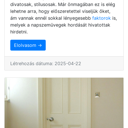
divatosak, stílusosak. Már önmagában ez is elég
lehetne arra, hogy előszeretettel viseljük őket,
ám vannak ennél sokkal lényegesebb
faktorok
is,
melyek a napszemüvegek hordását hivatottak
hirdetni.
Elolvasom →
Létrehozás dátuma: 2025-04-22