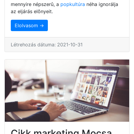
mennyire népszerû, a
popkultúra
néha ignorálja
az eljárás elõnyeit.
Elolvasom →
Létrehozás dátuma: 2021-10-31
Cikk marketing Mocsa