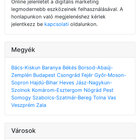
Online jelenlétét a digitális marketing
legmodernebb eszközeinek felhasználásával. A
honlapunkon való megjelenéshez kérlek
jelentkezz be
kapcsolati
oldalunkon.
Megyék
Bács-Kiskun
Baranya
Békés
Borsod-Abaúj-
Zemplén
Budapest
Csongrád
Fejér
Győr-Moson-
Sopron
Hajdú-Bihar
Heves
Jász-Nagykun-
Szolnok
Komárom-Esztergom
Nógrád
Pest
Somogy
Szabolcs-Szatmár-Bereg
Tolna
Vas
Veszprém
Zala
Városok