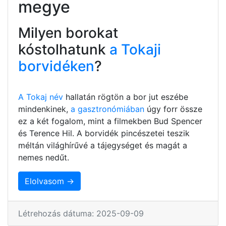
megye
Milyen borokat
kóstolhatunk
a Tokaji
borvidéken
?
A Tokaj név
hallatán rögtön a bor jut eszébe
mindenkinek,
a gasztronómiában
úgy forr össze
ez a két fogalom, mint a filmekben Bud Spencer
és Terence Hil. A borvidék pincészetei teszik
méltán világhírűvé a tájegységet és magát a
nemes nedűt.
Elolvasom →
Létrehozás dátuma: 2025-09-09