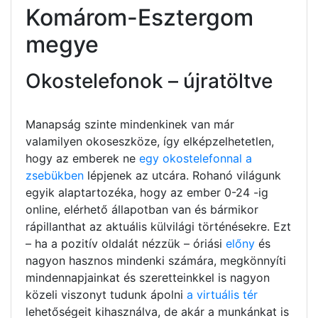
Komárom-Esztergom
megye
Okostelefonok – újratöltve
Manapság szinte mindenkinek van már
valamilyen okoseszköze, így elképzelhetetlen,
hogy az emberek ne
egy okostelefonnal a
zsebükben
lépjenek az utcára. Rohanó világunk
egyik alaptartozéka, hogy az ember 0-24 -ig
online, elérhető állapotban van és bármikor
rápillanthat az aktuális külvilági történésekre. Ezt
– ha a pozitív oldalát nézzük – óriási
előny
és
nagyon hasznos mindenki számára, megkönnyíti
mindennapjainkat és szeretteinkkel is nagyon
közeli viszonyt tudunk ápolni
a virtuális tér
lehetőségeit kihasználva, de akár a munkánkat is