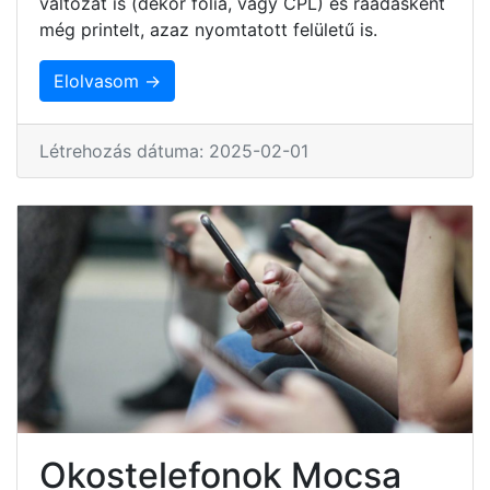
változat is (dekor fólia, vagy CPL) és ráadásként
még printelt, azaz nyomtatott felületű is.
Elolvasom →
Létrehozás dátuma: 2025-02-01
Okostelefonok Mocsa