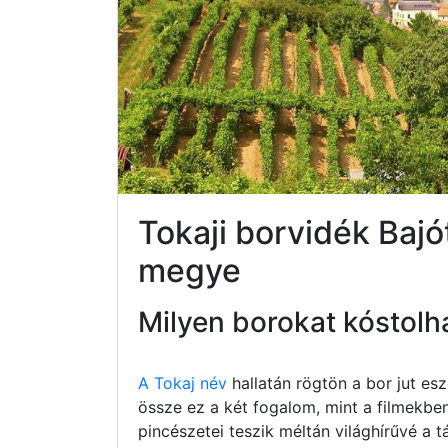
Tokaji borvidék Ba
megye
Milyen borokat kóstolh
A Tokaj név
hallatán rögtön a bor jut e
össze ez a két fogalom, mint a filmekbe
pincészetei teszik méltán világhírűvé a