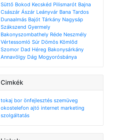
Süttő
Bokod
Kecskéd
Pilismarót
Bajna
Császár
Ászár
Leányvár
Bana
Tardos
Dunaalmás
Bajót
Tárkány
Nagysáp
Szákszend
Gyermely
Bakonyszombathely
Réde
Neszmély
Vértessomló
Súr
Dömös
Kömlőd
Szomor
Dad
Héreg
Bakonysárkány
Annavölgy
Dág
Mogyorósbánya
Cimkék
tokaj
bor
önfejlesztés
szemüveg
okostelefon
ajtó
internet
marketing
szolgáltatás