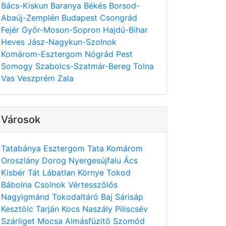
Bács-Kiskun
Baranya
Békés
Borsod-
Abaúj-Zemplén
Budapest
Csongrád
Fejér
Győr-Moson-Sopron
Hajdú-Bihar
Heves
Jász-Nagykun-Szolnok
Komárom-Esztergom
Nógrád
Pest
Somogy
Szabolcs-Szatmár-Bereg
Tolna
Vas
Veszprém
Zala
Városok
Tatabánya
Esztergom
Tata
Komárom
Oroszlány
Dorog
Nyergesújfalu
Ács
Kisbér
Tát
Lábatlan
Környe
Tokod
Bábolna
Csolnok
Vértesszőlős
Nagyigmánd
Tokodaltáró
Baj
Sárisáp
Kesztölc
Tarján
Kocs
Naszály
Piliscsév
Szárliget
Mocsa
Almásfüzitő
Szomód