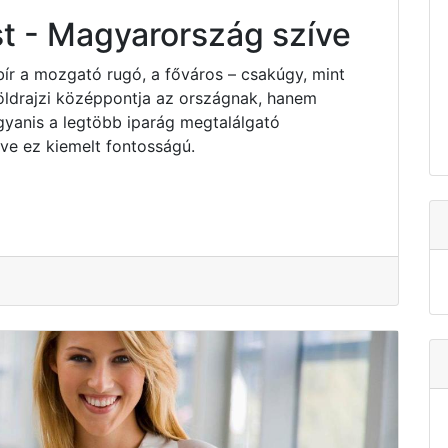
t - Magyarország szíve
bír a mozgató rugó, a főváros – csakúgy, mint
ldrajzi középpontja az országnak, hanem
yanis a legtöbb iparág megtalálgató
e ez kiemelt fontosságú.