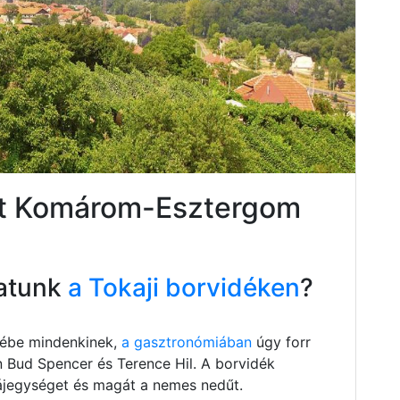
jót Komárom-Esztergom
atunk
a Tokaji borvidéken
?
szébe mindenkinek,
a gasztronómiában
úgy forr
n Bud Spencer és Terence Hil. A borvidék
 tájegységet és magát a nemes nedűt.