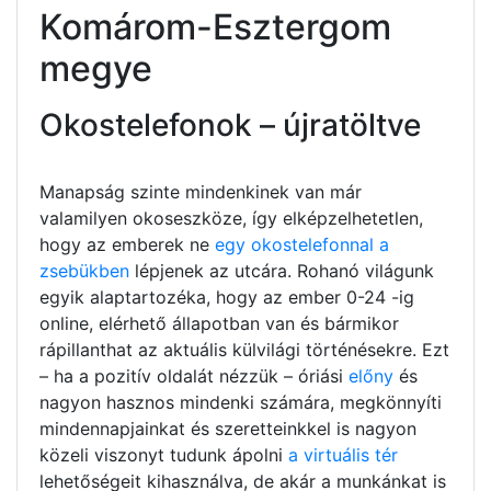
Komárom-Esztergom
megye
Okostelefonok – újratöltve
Manapság szinte mindenkinek van már
valamilyen okoseszköze, így elképzelhetetlen,
hogy az emberek ne
egy okostelefonnal a
zsebükben
lépjenek az utcára. Rohanó világunk
egyik alaptartozéka, hogy az ember 0-24 -ig
online, elérhető állapotban van és bármikor
rápillanthat az aktuális külvilági történésekre. Ezt
– ha a pozitív oldalát nézzük – óriási
előny
és
nagyon hasznos mindenki számára, megkönnyíti
mindennapjainkat és szeretteinkkel is nagyon
közeli viszonyt tudunk ápolni
a virtuális tér
lehetőségeit kihasználva, de akár a munkánkat is