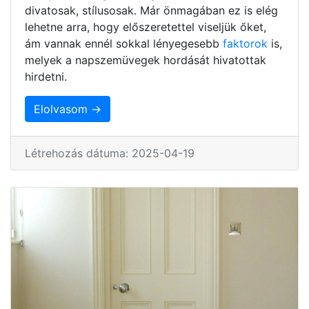
divatosak, stílusosak. Már önmagában ez is elég
lehetne arra, hogy előszeretettel viseljük őket,
ám vannak ennél sokkal lényegesebb
faktorok
is,
melyek a napszemüvegek hordását hivatottak
hirdetni.
Elolvasom →
Létrehozás dátuma: 2025-04-19