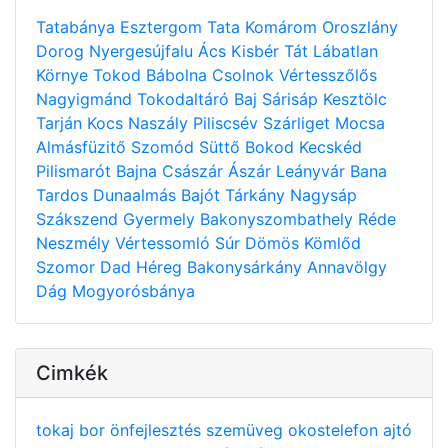
Tatabánya
Esztergom
Tata
Komárom
Oroszlány
Dorog
Nyergesújfalu
Ács
Kisbér
Tát
Lábatlan
Környe
Tokod
Bábolna
Csolnok
Vértesszőlős
Nagyigmánd
Tokodaltáró
Baj
Sárisáp
Kesztölc
Tarján
Kocs
Naszály
Piliscsév
Szárliget
Mocsa
Almásfüzitő
Szomód
Süttő
Bokod
Kecskéd
Pilismarót
Bajna
Császár
Ászár
Leányvár
Bana
Tardos
Dunaalmás
Bajót
Tárkány
Nagysáp
Szákszend
Gyermely
Bakonyszombathely
Réde
Neszmély
Vértessomló
Súr
Dömös
Kömlőd
Szomor
Dad
Héreg
Bakonysárkány
Annavölgy
Dág
Mogyorósbánya
Cimkék
tokaj
bor
önfejlesztés
szemüveg
okostelefon
ajtó