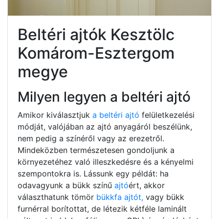
Beltéri ajtók Kesztölc
Komárom-Esztergom
megye
Milyen legyen a beltéri ajtó
Amikor kiválasztjuk
a beltéri ajtó
felületkezelési
módját, valójában az ajtó anyagáról beszélünk,
nem pedig a színéről vagy az erezetről.
Mindeközben természetesen gondoljunk a
környezetéhez való illeszkedésre és a kényelmi
szempontokra is. Lássunk egy példát: ha
odavagyunk a bükk színű
ajtó
ért, akkor
választhatunk tömör
bükkfa ajtót,
vagy bükk
furnérral borítottat, de létezik kétféle laminált