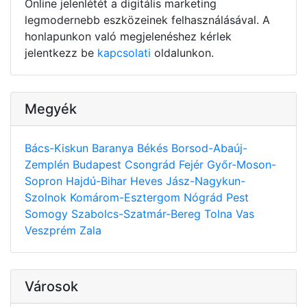
Online jelenlétét a digitális marketing
legmodernebb eszközeinek felhasználásával. A
honlapunkon való megjelenéshez kérlek
jelentkezz be
kapcsolati
oldalunkon.
Megyék
Bács-Kiskun
Baranya
Békés
Borsod-Abaúj-
Zemplén
Budapest
Csongrád
Fejér
Győr-Moson-
Sopron
Hajdú-Bihar
Heves
Jász-Nagykun-
Szolnok
Komárom-Esztergom
Nógrád
Pest
Somogy
Szabolcs-Szatmár-Bereg
Tolna
Vas
Veszprém
Zala
Városok