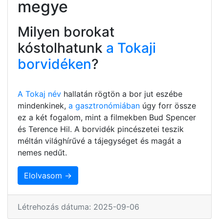
megye
Milyen borokat
kóstolhatunk
a Tokaji
borvidéken
?
A Tokaj név
hallatán rögtön a bor jut eszébe
mindenkinek,
a gasztronómiában
úgy forr össze
ez a két fogalom, mint a filmekben Bud Spencer
és Terence Hil. A borvidék pincészetei teszik
méltán világhírűvé a tájegységet és magát a
nemes nedűt.
Elolvasom →
Létrehozás dátuma: 2025-09-06