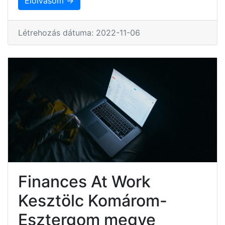
Elolvasom →
Létrehozás dátuma: 2022-11-06
Finances At Work
Kesztölc Komárom-
Esztergom megye