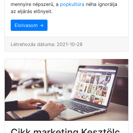
mennyire népszerû, a
popkultúra
néha ignorálja
az eljárás elõnyeit.
Elolvasom →
Létrehozás dátuma: 2021-10-28
Cikk marketing Kesztölc