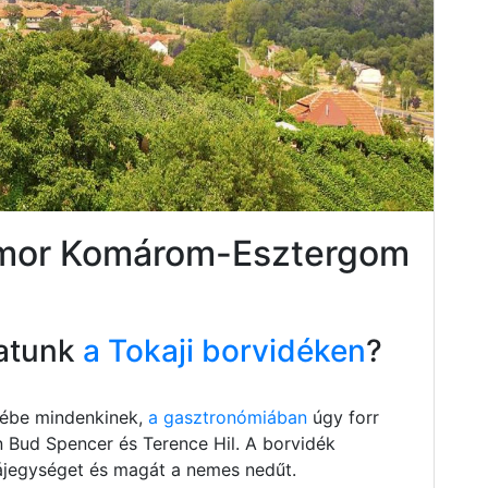
omor Komárom-Esztergom
atunk
a Tokaji borvidéken
?
szébe mindenkinek,
a gasztronómiában
úgy forr
n Bud Spencer és Terence Hil. A borvidék
 tájegységet és magát a nemes nedűt.