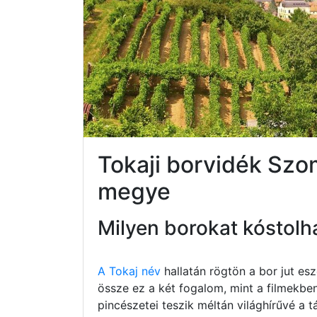
Tokaji borvidék Sz
megye
Milyen borokat kóstolh
A Tokaj név
hallatán rögtön a bor jut e
össze ez a két fogalom, mint a filmekbe
pincészetei teszik méltán világhírűvé a