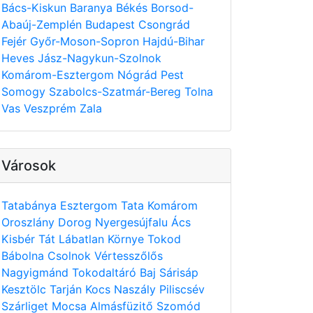
Bács-Kiskun
Baranya
Békés
Borsod-
Abaúj-Zemplén
Budapest
Csongrád
Fejér
Győr-Moson-Sopron
Hajdú-Bihar
Heves
Jász-Nagykun-Szolnok
Komárom-Esztergom
Nógrád
Pest
Somogy
Szabolcs-Szatmár-Bereg
Tolna
Vas
Veszprém
Zala
Városok
Tatabánya
Esztergom
Tata
Komárom
Oroszlány
Dorog
Nyergesújfalu
Ács
Kisbér
Tát
Lábatlan
Környe
Tokod
Bábolna
Csolnok
Vértesszőlős
Nagyigmánd
Tokodaltáró
Baj
Sárisáp
Kesztölc
Tarján
Kocs
Naszály
Piliscsév
Szárliget
Mocsa
Almásfüzitő
Szomód