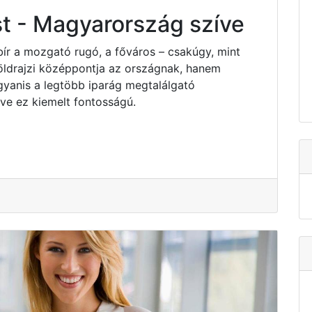
t - Magyarország szíve
bír a mozgató rugó, a főváros – csakúgy, mint
ldrajzi középpontja az országnak, hanem
yanis a legtöbb iparág megtalálgató
e ez kiemelt fontosságú.