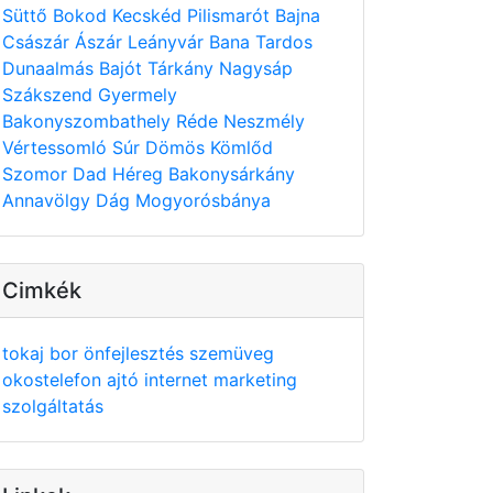
Süttő
Bokod
Kecskéd
Pilismarót
Bajna
Császár
Ászár
Leányvár
Bana
Tardos
Dunaalmás
Bajót
Tárkány
Nagysáp
Szákszend
Gyermely
Bakonyszombathely
Réde
Neszmély
Vértessomló
Súr
Dömös
Kömlőd
Szomor
Dad
Héreg
Bakonysárkány
Annavölgy
Dág
Mogyorósbánya
Cimkék
tokaj
bor
önfejlesztés
szemüveg
okostelefon
ajtó
internet
marketing
szolgáltatás