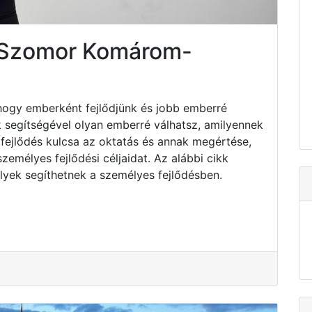
s Szomor Komárom-
hogy emberként fejlődjünk és jobb emberré
k segítségével olyan emberré válhatsz, amilyennek
fejlődés kulcsa az oktatás és annak megértése,
emélyes fejlődési céljaidat. Az alábbi cikk
lyek segíthetnek a személyes fejlődésben.