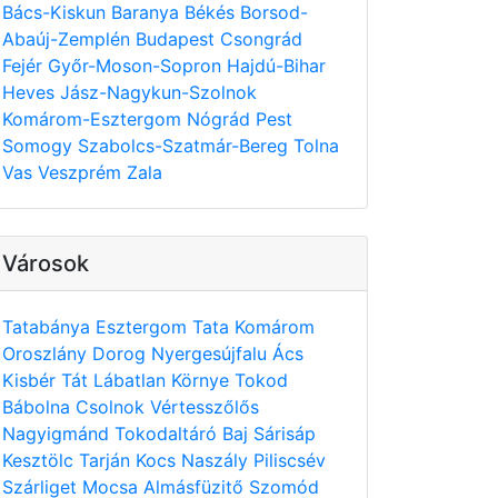
Bács-Kiskun
Baranya
Békés
Borsod-
Abaúj-Zemplén
Budapest
Csongrád
Fejér
Győr-Moson-Sopron
Hajdú-Bihar
Heves
Jász-Nagykun-Szolnok
Komárom-Esztergom
Nógrád
Pest
Somogy
Szabolcs-Szatmár-Bereg
Tolna
Vas
Veszprém
Zala
Városok
Tatabánya
Esztergom
Tata
Komárom
Oroszlány
Dorog
Nyergesújfalu
Ács
Kisbér
Tát
Lábatlan
Környe
Tokod
Bábolna
Csolnok
Vértesszőlős
Nagyigmánd
Tokodaltáró
Baj
Sárisáp
Kesztölc
Tarján
Kocs
Naszály
Piliscsév
Szárliget
Mocsa
Almásfüzitő
Szomód