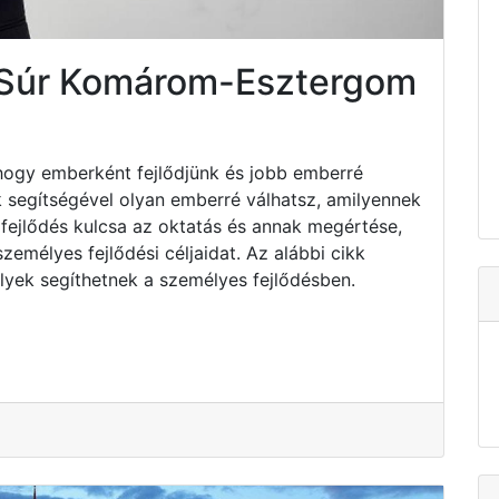
 Súr Komárom-Esztergom
hogy emberként fejlődjünk és jobb emberré
k segítségével olyan emberré válhatsz, amilyennek
fejlődés kulcsa az oktatás és annak megértése,
emélyes fejlődési céljaidat. Az alábbi cikk
lyek segíthetnek a személyes fejlődésben.