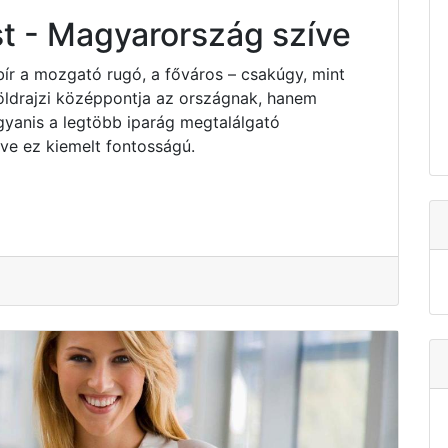
t - Magyarország szíve
bír a mozgató rugó, a főváros – csakúgy, mint
ldrajzi középpontja az országnak, hanem
yanis a legtöbb iparág megtalálgató
e ez kiemelt fontosságú.