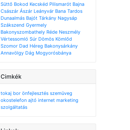
Süttő
Bokod
Kecskéd
Pilismarót
Bajna
Császár
Ászár
Leányvár
Bana
Tardos
Dunaalmás
Bajót
Tárkány
Nagysáp
Szákszend
Gyermely
Bakonyszombathely
Réde
Neszmély
Vértessomló
Súr
Dömös
Kömlőd
Szomor
Dad
Héreg
Bakonysárkány
Annavölgy
Dág
Mogyorósbánya
Cimkék
tokaj
bor
önfejlesztés
szemüveg
okostelefon
ajtó
internet
marketing
szolgáltatás