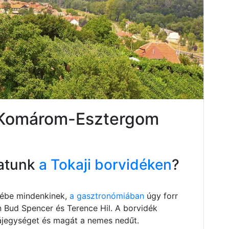
r Komárom-Esztergom
atunk
a Tokaji borvidéken
?
szébe mindenkinek,
a gasztronómiában
úgy forr
n Bud Spencer és Terence Hil. A borvidék
 tájegységet és magát a nemes nedűt.