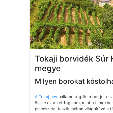
Tokaji borvidék Sú
megye
Milyen borokat kóstolh
A Tokaj név
hallatán rögtön a bor jut e
össze ez a két fogalom, mint a filmekbe
pincészetei teszik méltán világhírűvé a