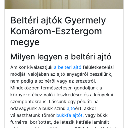
Beltéri ajtók Gyermely
Komárom-Esztergom
megye
Milyen legyen a beltéri ajtó
Amikor kiválasztjuk
a beltéri ajtó
felületkezelési
módját, valójában az ajtó anyagáról beszélünk,
nem pedig a színéről vagy az erezetről.
Mindeközben természetesen gondoljunk a
környezetéhez való illeszkedésre és a kényelmi
szempontokra is. Lássunk egy példát: ha
odavagyunk a bükk színű
ajtó
ért, akkor
választhatunk tömör
bükkfa ajtót,
vagy bükk
furnérral borítottat, de létezik kétféle laminált