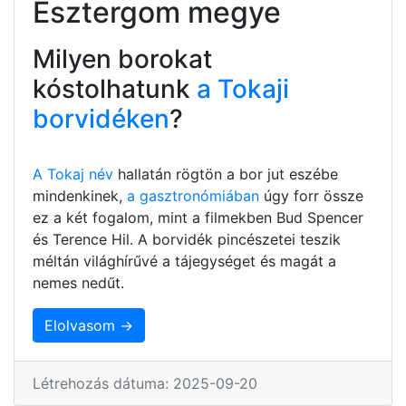
Esztergom megye
Milyen borokat
kóstolhatunk
a Tokaji
borvidéken
?
A Tokaj név
hallatán rögtön a bor jut eszébe
mindenkinek,
a gasztronómiában
úgy forr össze
ez a két fogalom, mint a filmekben Bud Spencer
és Terence Hil. A borvidék pincészetei teszik
méltán világhírűvé a tájegységet és magát a
nemes nedűt.
Elolvasom →
Létrehozás dátuma: 2025-09-20