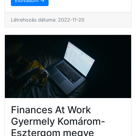
Elolvasom →
Létrehozás dátuma: 2022-11-20
Finances At Work
Gyermely Komárom-
Esztergom megye