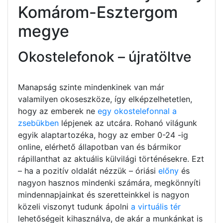
Komárom-Esztergom
megye
Okostelefonok – újratöltve
Manapság szinte mindenkinek van már
valamilyen okoseszköze, így elképzelhetetlen,
hogy az emberek ne
egy okostelefonnal a
zsebükben
lépjenek az utcára. Rohanó világunk
egyik alaptartozéka, hogy az ember 0-24 -ig
online, elérhető állapotban van és bármikor
rápillanthat az aktuális külvilági történésekre. Ezt
– ha a pozitív oldalát nézzük – óriási
előny
és
nagyon hasznos mindenki számára, megkönnyíti
mindennapjainkat és szeretteinkkel is nagyon
közeli viszonyt tudunk ápolni
a virtuális tér
lehetőségeit kihasználva, de akár a munkánkat is