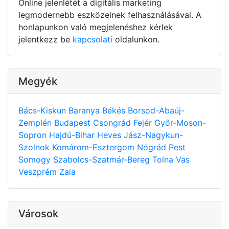
Online jelenlétét a digitális marketing
legmodernebb eszközeinek felhasználásával. A
honlapunkon való megjelenéshez kérlek
jelentkezz be
kapcsolati
oldalunkon.
Megyék
Bács-Kiskun
Baranya
Békés
Borsod-Abaúj-
Zemplén
Budapest
Csongrád
Fejér
Győr-Moson-
Sopron
Hajdú-Bihar
Heves
Jász-Nagykun-
Szolnok
Komárom-Esztergom
Nógrád
Pest
Somogy
Szabolcs-Szatmár-Bereg
Tolna
Vas
Veszprém
Zala
Városok