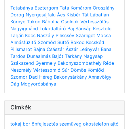
Tatabánya
Esztergom
Tata
Komárom
Oroszlány
Dorog
Nyergesújfalu
Ács
Kisbér
Tát
Lábatlan
Környe
Tokod
Bábolna
Csolnok
Vértesszőlős
Nagyigmánd
Tokodaltáró
Baj
Sárisáp
Kesztölc
Tarján
Kocs
Naszály
Piliscsév
Szárliget
Mocsa
Almásfüzitő
Szomód
Süttő
Bokod
Kecskéd
Pilismarót
Bajna
Császár
Ászár
Leányvár
Bana
Tardos
Dunaalmás
Bajót
Tárkány
Nagysáp
Szákszend
Gyermely
Bakonyszombathely
Réde
Neszmély
Vértessomló
Súr
Dömös
Kömlőd
Szomor
Dad
Héreg
Bakonysárkány
Annavölgy
Dág
Mogyorósbánya
Cimkék
tokaj
bor
önfejlesztés
szemüveg
okostelefon
ajtó