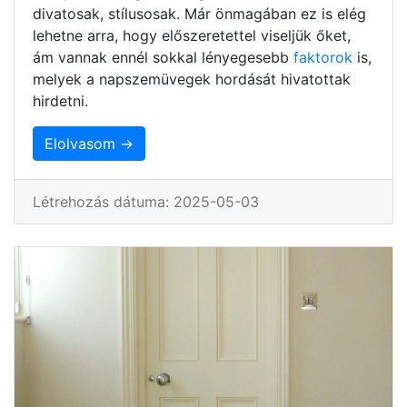
divatosak, stílusosak. Már önmagában ez is elég
lehetne arra, hogy előszeretettel viseljük őket,
ám vannak ennél sokkal lényegesebb
faktorok
is,
melyek a napszemüvegek hordását hivatottak
hirdetni.
Elolvasom →
Létrehozás dátuma: 2025-05-03