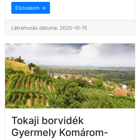
Elolvasom →
Létrehozás dátuma: 2025-10-15
Tokaji borvidék
Gyermely Komárom-