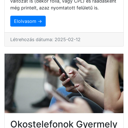
változat is (dekor fólia, vagy CPL) és ráadásként
még printelt, azaz nyomtatott felületű is.
Elolvasom →
Létrehozás dátuma: 2025-02-12
Okostelefonok Gyermely