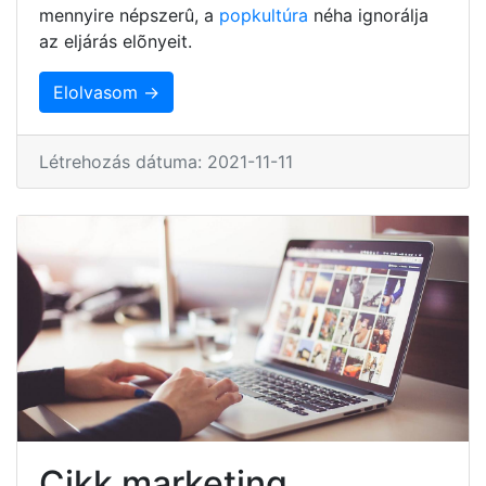
mennyire népszerû, a
popkultúra
néha ignorálja
az eljárás elõnyeit.
Elolvasom →
Létrehozás dátuma: 2021-11-11
Cikk marketing