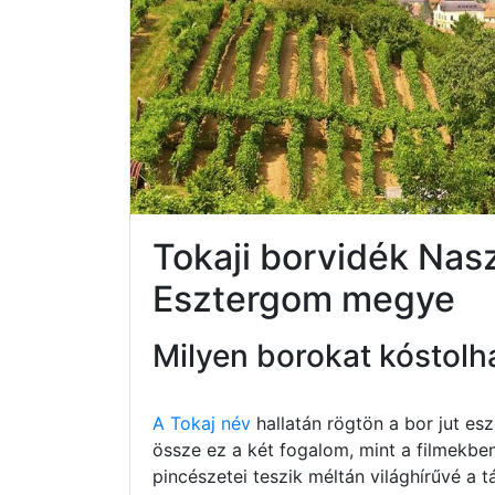
Tokaji borvidék Na
Esztergom megye
Milyen borokat kóstolh
A Tokaj név
hallatán rögtön a bor jut e
össze ez a két fogalom, mint a filmekbe
pincészetei teszik méltán világhírűvé a