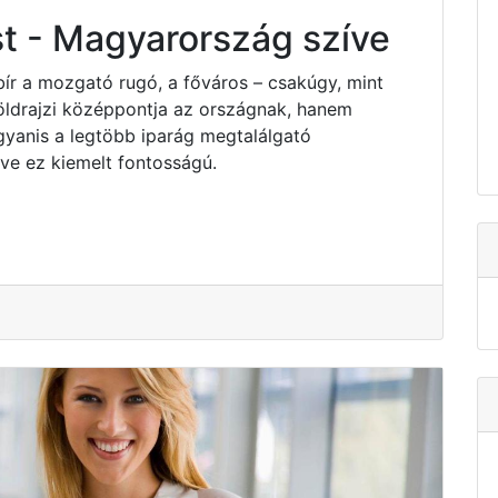
t - Magyarország szíve
bír a mozgató rugó, a főváros – csakúgy, mint
ldrajzi középpontja az országnak, hanem
yanis a legtöbb iparág megtalálgató
e ez kiemelt fontosságú.