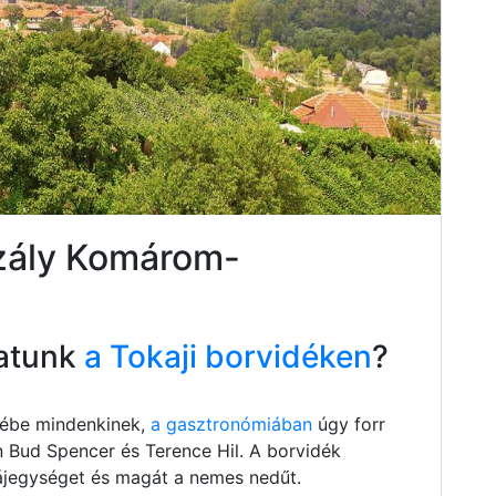
szály Komárom-
atunk
a Tokaji borvidéken
?
szébe mindenkinek,
a gasztronómiában
úgy forr
n Bud Spencer és Terence Hil. A borvidék
 tájegységet és magát a nemes nedűt.