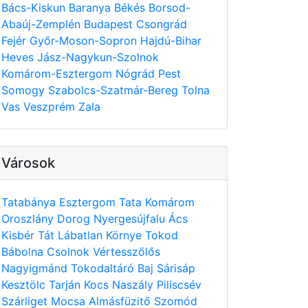
Bács-Kiskun
Baranya
Békés
Borsod-
Abaúj-Zemplén
Budapest
Csongrád
Fejér
Győr-Moson-Sopron
Hajdú-Bihar
Heves
Jász-Nagykun-Szolnok
Komárom-Esztergom
Nógrád
Pest
Somogy
Szabolcs-Szatmár-Bereg
Tolna
Vas
Veszprém
Zala
Városok
Tatabánya
Esztergom
Tata
Komárom
Oroszlány
Dorog
Nyergesújfalu
Ács
Kisbér
Tát
Lábatlan
Környe
Tokod
Bábolna
Csolnok
Vértesszőlős
Nagyigmánd
Tokodaltáró
Baj
Sárisáp
Kesztölc
Tarján
Kocs
Naszály
Piliscsév
Szárliget
Mocsa
Almásfüzitő
Szomód