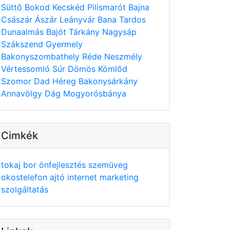
Süttő
Bokod
Kecskéd
Pilismarót
Bajna
Császár
Ászár
Leányvár
Bana
Tardos
Dunaalmás
Bajót
Tárkány
Nagysáp
Szákszend
Gyermely
Bakonyszombathely
Réde
Neszmély
Vértessomló
Súr
Dömös
Kömlőd
Szomor
Dad
Héreg
Bakonysárkány
Annavölgy
Dág
Mogyorósbánya
Cimkék
tokaj
bor
önfejlesztés
szemüveg
okostelefon
ajtó
internet
marketing
szolgáltatás