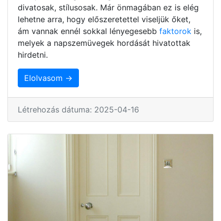
divatosak, stílusosak. Már önmagában ez is elég
lehetne arra, hogy előszeretettel viseljük őket,
ám vannak ennél sokkal lényegesebb
faktorok
is,
melyek a napszemüvegek hordását hivatottak
hirdetni.
Elolvasom →
Létrehozás dátuma: 2025-04-16