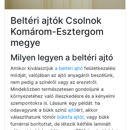
Beltéri ajtók Csolnok
Komárom-Esztergom
megye
Milyen legyen a beltéri ajtó
Amikor kiválasztjuk
a beltéri ajtó
felületkezelési
módját, valójában az ajtó anyagáról beszélünk,
nem pedig a színéről vagy az erezetről.
Mindeközben természetesen gondoljunk a
környezetéhez való illeszkedésre és a kényelmi
szempontokra is. Lássunk egy példát: ha
odavagyunk a bükk színű
ajtó
ért, akkor
választhatunk tömör
bükkfa ajtót,
vagy bükk
furnérral borítottat, de létezik kétféle laminált