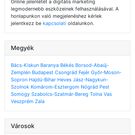
Online jelenlétét a digitális marketing
legmodernebb eszközeinek felhasználásával. A
honlapunkon való megjelenéshez kérlek
jelentkezz be
kapcsolati
oldalunkon.
Megyék
Bács-Kiskun
Baranya
Békés
Borsod-Abaúj-
Zemplén
Budapest
Csongrád
Fejér
Győr-Moson-
Sopron
Hajdú-Bihar
Heves
Jász-Nagykun-
Szolnok
Komárom-Esztergom
Nógrád
Pest
Somogy
Szabolcs-Szatmár-Bereg
Tolna
Vas
Veszprém
Zala
Városok