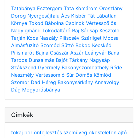
Tatabánya
Esztergom
Tata
Komárom
Oroszlány
Dorog
Nyergesújfalu
Ács
Kisbér
Tát
Lábatlan
Környe
Tokod
Bábolna
Csolnok
Vértesszőlős
Nagyigmánd
Tokodaltáró
Baj
Sárisáp
Kesztölc
Tarján
Kocs
Naszály
Piliscsév
Szárliget
Mocsa
Almásfüzitő
Szomód
Süttő
Bokod
Kecskéd
Pilismarót
Bajna
Császár
Ászár
Leányvár
Bana
Tardos
Dunaalmás
Bajót
Tárkány
Nagysáp
Szákszend
Gyermely
Bakonyszombathely
Réde
Neszmély
Vértessomló
Súr
Dömös
Kömlőd
Szomor
Dad
Héreg
Bakonysárkány
Annavölgy
Dág
Mogyorósbánya
Cimkék
tokaj
bor
önfejlesztés
szemüveg
okostelefon
ajtó