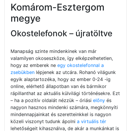
Komárom-Esztergom
megye
Okostelefonok – újratöltve
Manapság szinte mindenkinek van már
valamilyen okoseszköze, így elképzelhetetlen,
hogy az emberek ne
egy okostelefonnal a
zsebükben
lépjenek az utcára. Rohanó világunk
egyik alaptartozéka, hogy az ember 0-24 -ig
online, elérhető állapotban van és bármikor
rápillanthat az aktuális külvilági történésekre. Ezt
– ha a pozitív oldalát nézzük – óriási
előny
és
nagyon hasznos mindenki számára, megkönnyíti
mindennapjainkat és szeretteinkkel is nagyon
közeli viszonyt tudunk ápolni
a virtuális tér
lehetőségeit kihasználva, de akár a munkánkat is