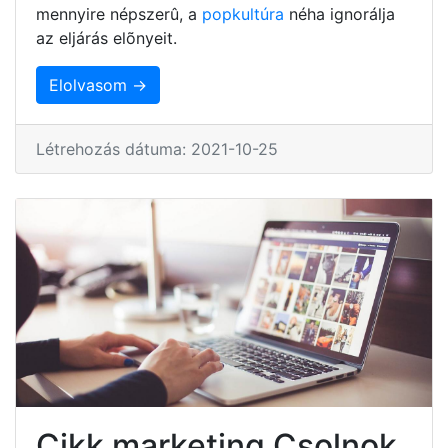
mennyire népszerû, a
popkultúra
néha ignorálja
az eljárás elõnyeit.
Elolvasom →
Létrehozás dátuma: 2021-10-25
Cikk marketing Csolnok