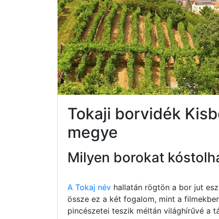
Tokaji borvidék Ki
megye
Milyen borokat kóstolh
A Tokaj név
hallatán rögtön a bor jut e
össze ez a két fogalom, mint a filmekbe
pincészetei teszik méltán világhírűvé a