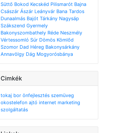
Süttő
Bokod
Kecskéd
Pilismarót
Bajna
Császár
Ászár
Leányvár
Bana
Tardos
Dunaalmás
Bajót
Tárkány
Nagysáp
Szákszend
Gyermely
Bakonyszombathely
Réde
Neszmély
Vértessomló
Súr
Dömös
Kömlőd
Szomor
Dad
Héreg
Bakonysárkány
Annavölgy
Dág
Mogyorósbánya
Cimkék
tokaj
bor
önfejlesztés
szemüveg
okostelefon
ajtó
internet
marketing
szolgáltatás