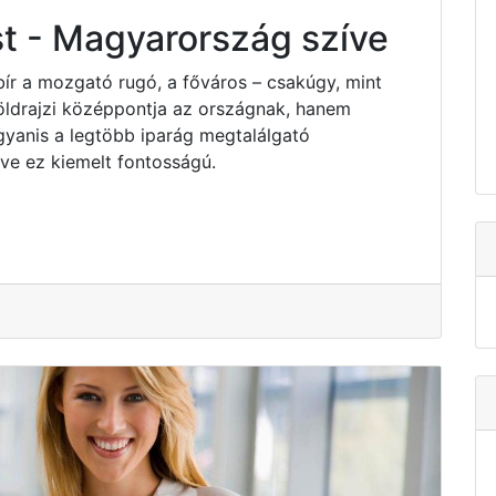
t - Magyarország szíve
bír a mozgató rugó, a főváros – csakúgy, mint
ldrajzi középpontja az országnak, hanem
yanis a legtöbb iparág megtalálgató
e ez kiemelt fontosságú.