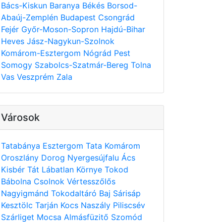
Bács-Kiskun
Baranya
Békés
Borsod-
Abaúj-Zemplén
Budapest
Csongrád
Fejér
Győr-Moson-Sopron
Hajdú-Bihar
Heves
Jász-Nagykun-Szolnok
Komárom-Esztergom
Nógrád
Pest
Somogy
Szabolcs-Szatmár-Bereg
Tolna
Vas
Veszprém
Zala
Városok
Tatabánya
Esztergom
Tata
Komárom
Oroszlány
Dorog
Nyergesújfalu
Ács
Kisbér
Tát
Lábatlan
Környe
Tokod
Bábolna
Csolnok
Vértesszőlős
Nagyigmánd
Tokodaltáró
Baj
Sárisáp
Kesztölc
Tarján
Kocs
Naszály
Piliscsév
Szárliget
Mocsa
Almásfüzitő
Szomód