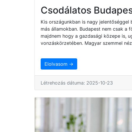
Csodálatos Budapes
Kis országunkban is nagy jelentőséggel 
más államokban. Budapest nem csak a fö
majdnem hogy a gazdasági közepe is, ug
vonzáskörzetében. Magyar szemmel nézv
Elolvasom →
Létrehozás dátuma: 2025-10-23