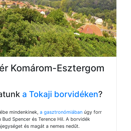
sbér Komárom-Esztergom
atunk
a Tokaji borvidéken
?
szébe mindenkinek,
a gasztronómiában
úgy forr
n Bud Spencer és Terence Hil. A borvidék
 tájegységet és magát a nemes nedűt.