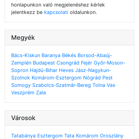
honlapunkon való megjelenéshez kérlek
jelentkezz be
kapcsolati
oldalunkon.
Megyék
Bács-Kiskun
Baranya
Békés
Borsod-Abaúj-
Zemplén
Budapest
Csongrád
Fejér
Győr-Moson-
Sopron
Hajdú-Bihar
Heves
Jász-Nagykun-
Szolnok
Komárom-Esztergom
Nógrád
Pest
Somogy
Szabolcs-Szatmár-Bereg
Tolna
Vas
Veszprém
Zala
Városok
Tatabánya
Esztergom
Tata
Komárom
Oroszlány