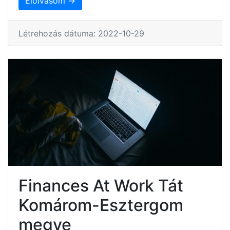
Elolvasom →
Létrehozás dátuma: 2022-10-29
Finances At Work Tát
Komárom-Esztergom
megye