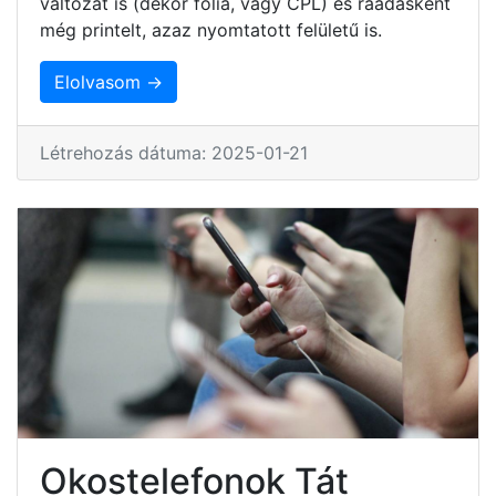
változat is (dekor fólia, vagy CPL) és ráadásként
még printelt, azaz nyomtatott felületű is.
Elolvasom →
Létrehozás dátuma: 2025-01-21
Okostelefonok Tát