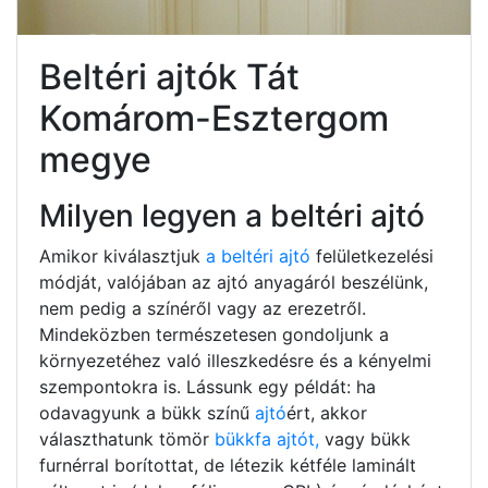
Beltéri ajtók Tát
Komárom-Esztergom
megye
Milyen legyen a beltéri ajtó
Amikor kiválasztjuk
a beltéri ajtó
felületkezelési
módját, valójában az ajtó anyagáról beszélünk,
nem pedig a színéről vagy az erezetről.
Mindeközben természetesen gondoljunk a
környezetéhez való illeszkedésre és a kényelmi
szempontokra is. Lássunk egy példát: ha
odavagyunk a bükk színű
ajtó
ért, akkor
választhatunk tömör
bükkfa ajtót,
vagy bükk
furnérral borítottat, de létezik kétféle laminált