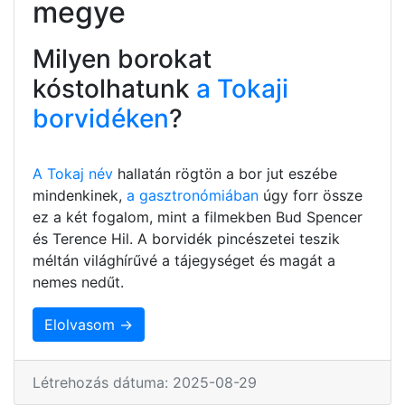
megye
Milyen borokat
kóstolhatunk
a Tokaji
borvidéken
?
A Tokaj név
hallatán rögtön a bor jut eszébe
mindenkinek,
a gasztronómiában
úgy forr össze
ez a két fogalom, mint a filmekben Bud Spencer
és Terence Hil. A borvidék pincészetei teszik
méltán világhírűvé a tájegységet és magát a
nemes nedűt.
Elolvasom →
Létrehozás dátuma: 2025-08-29