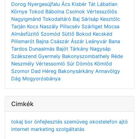
Dorog
Nyergesújfalu
Ács
Kisbér
Tát
Lábatlan
Környe
Tokod
Bábolna
Csolnok
Vértesszőlős
Nagyigmánd
Tokodaltáró
Baj
Sárisáp
Kesztölc
Tarján
Kocs
Naszály
Piliscsév
Szárliget
Mocsa
Almásfüzitő
Szomód
Süttő
Bokod
Kecskéd
Pilismarót
Bajna
Császár
Ászár
Leányvár
Bana
Tardos
Dunaalmás
Bajót
Tárkány
Nagysáp
Szákszend
Gyermely
Bakonyszombathely
Réde
Neszmély
Vértessomló
Súr
Dömös
Kömlőd
Szomor
Dad
Héreg
Bakonysárkány
Annavölgy
Dág
Mogyorósbánya
Cimkék
tokaj
bor
önfejlesztés
szemüveg
okostelefon
ajtó
internet
marketing
szolgáltatás