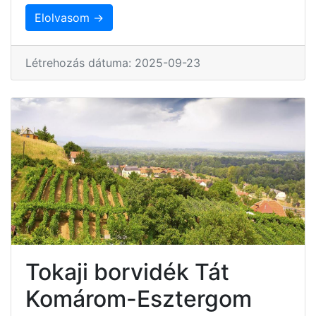
Elolvasom →
Létrehozás dátuma: 2025-09-23
Tokaji borvidék Tát
Komárom-Esztergom