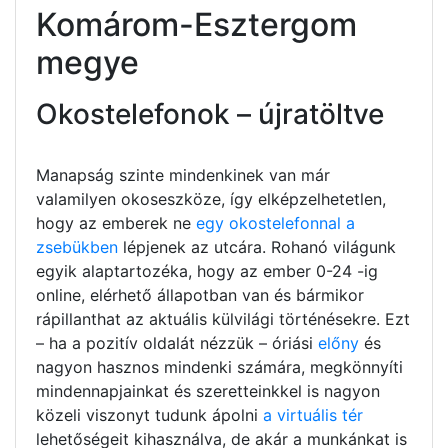
Komárom-Esztergom
megye
Okostelefonok – újratöltve
Manapság szinte mindenkinek van már
valamilyen okoseszköze, így elképzelhetetlen,
hogy az emberek ne
egy okostelefonnal a
zsebükben
lépjenek az utcára. Rohanó világunk
egyik alaptartozéka, hogy az ember 0-24 -ig
online, elérhető állapotban van és bármikor
rápillanthat az aktuális külvilági történésekre. Ezt
– ha a pozitív oldalát nézzük – óriási
előny
és
nagyon hasznos mindenki számára, megkönnyíti
mindennapjainkat és szeretteinkkel is nagyon
közeli viszonyt tudunk ápolni
a virtuális tér
lehetőségeit kihasználva, de akár a munkánkat is