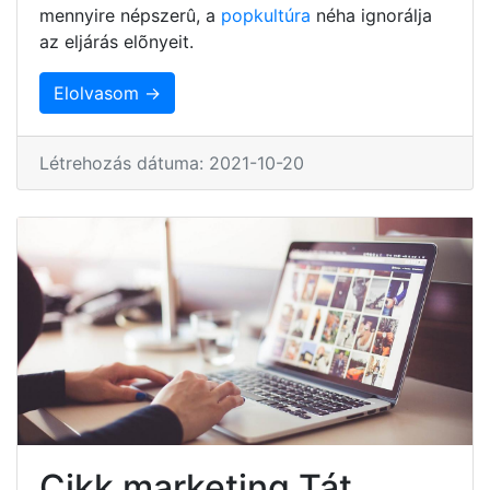
mennyire népszerû, a
popkultúra
néha ignorálja
az eljárás elõnyeit.
Elolvasom →
Létrehozás dátuma: 2021-10-20
Cikk marketing Tát