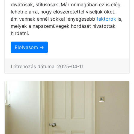
divatosak, stílusosak. Már önmagában ez is elég
lehetne arra, hogy előszeretettel viseljük őket,
ám vannak ennél sokkal lényegesebb
faktorok
is,
melyek a napszemüvegek hordását hivatottak
hirdetni.
Elolvasom →
Létrehozás dátuma: 2025-04-11