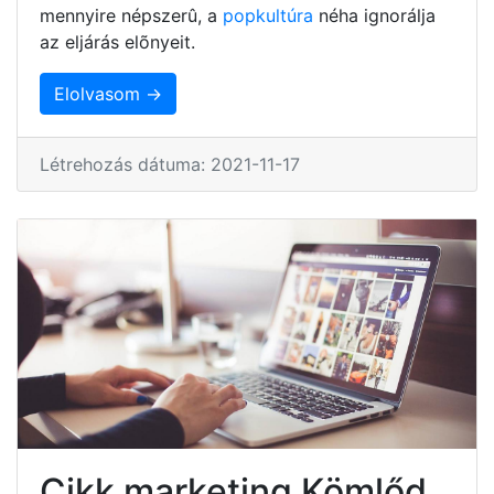
mennyire népszerû, a
popkultúra
néha ignorálja
az eljárás elõnyeit.
Elolvasom →
Létrehozás dátuma: 2021-11-17
Cikk marketing Kömlőd