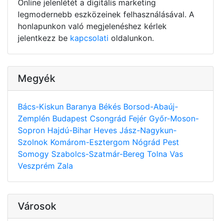
Online jelenlétét a digitális marketing
legmodernebb eszközeinek felhasználásával. A
honlapunkon való megjelenéshez kérlek
jelentkezz be
kapcsolati
oldalunkon.
Megyék
Bács-Kiskun
Baranya
Békés
Borsod-Abaúj-
Zemplén
Budapest
Csongrád
Fejér
Győr-Moson-
Sopron
Hajdú-Bihar
Heves
Jász-Nagykun-
Szolnok
Komárom-Esztergom
Nógrád
Pest
Somogy
Szabolcs-Szatmár-Bereg
Tolna
Vas
Veszprém
Zala
Városok