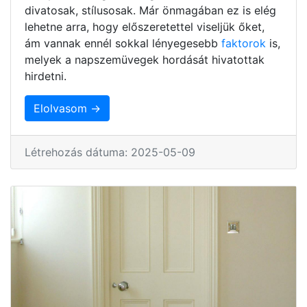
divatosak, stílusosak. Már önmagában ez is elég
lehetne arra, hogy előszeretettel viseljük őket,
ám vannak ennél sokkal lényegesebb
faktorok
is,
melyek a napszemüvegek hordását hivatottak
hirdetni.
Elolvasom →
Létrehozás dátuma: 2025-05-09