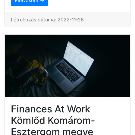
Elolvasom →
Létrehozás dátuma: 2022-11-26
Finances At Work
Kömlőd Komárom-
Esztergom megye