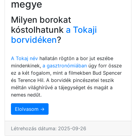
megye
Milyen borokat
kóstolhatunk
a Tokaji
borvidéken
?
A Tokaj név
hallatán rögtön a bor jut eszébe
mindenkinek,
a gasztronómiában
úgy forr össze
ez a két fogalom, mint a filmekben Bud Spencer
és Terence Hil. A borvidék pincészetei teszik
méltán világhírűvé a tájegységet és magát a
nemes nedűt.
Elolvasom →
Létrehozás dátuma: 2025-09-26