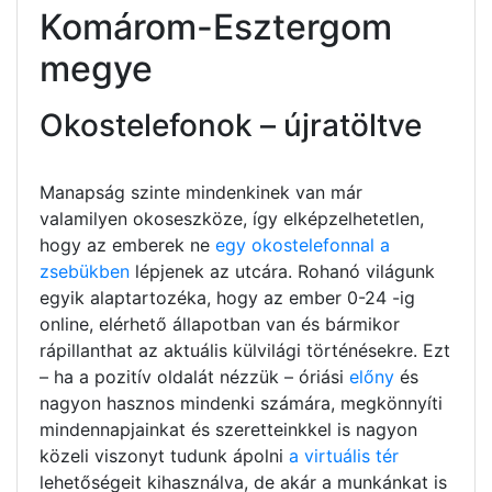
Komárom-Esztergom
megye
Okostelefonok – újratöltve
Manapság szinte mindenkinek van már
valamilyen okoseszköze, így elképzelhetetlen,
hogy az emberek ne
egy okostelefonnal a
zsebükben
lépjenek az utcára. Rohanó világunk
egyik alaptartozéka, hogy az ember 0-24 -ig
online, elérhető állapotban van és bármikor
rápillanthat az aktuális külvilági történésekre. Ezt
– ha a pozitív oldalát nézzük – óriási
előny
és
nagyon hasznos mindenki számára, megkönnyíti
mindennapjainkat és szeretteinkkel is nagyon
közeli viszonyt tudunk ápolni
a virtuális tér
lehetőségeit kihasználva, de akár a munkánkat is