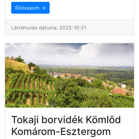
Elolvasom →
Létrehozás dátuma: 2025-10-21
Tokaji borvidék Kömlőd
Komárom-Esztergom