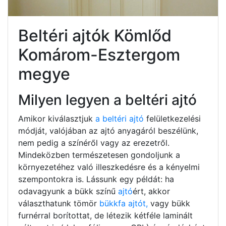
Beltéri ajtók Kömlőd
Komárom-Esztergom
megye
Milyen legyen a beltéri ajtó
Amikor kiválasztjuk
a beltéri ajtó
felületkezelési
módját, valójában az ajtó anyagáról beszélünk,
nem pedig a színéről vagy az erezetről.
Mindeközben természetesen gondoljunk a
környezetéhez való illeszkedésre és a kényelmi
szempontokra is. Lássunk egy példát: ha
odavagyunk a bükk színű
ajtó
ért, akkor
választhatunk tömör
bükkfa ajtót,
vagy bükk
furnérral borítottat, de létezik kétféle laminált