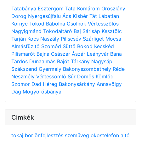
Tatabánya
Esztergom
Tata
Komárom
Oroszlány
Dorog
Nyergesújfalu
Ács
Kisbér
Tát
Lábatlan
Környe
Tokod
Bábolna
Csolnok
Vértesszőlős
Nagyigmánd
Tokodaltáró
Baj
Sárisáp
Kesztölc
Tarján
Kocs
Naszály
Piliscsév
Szárliget
Mocsa
Almásfüzitő
Szomód
Süttő
Bokod
Kecskéd
Pilismarót
Bajna
Császár
Ászár
Leányvár
Bana
Tardos
Dunaalmás
Bajót
Tárkány
Nagysáp
Szákszend
Gyermely
Bakonyszombathely
Réde
Neszmély
Vértessomló
Súr
Dömös
Kömlőd
Szomor
Dad
Héreg
Bakonysárkány
Annavölgy
Dág
Mogyorósbánya
Cimkék
tokaj
bor
önfejlesztés
szemüveg
okostelefon
ajtó