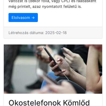
változat is (dekor fólia, vagy CPL) és ráadásként
még printelt, azaz nyomtatott felületű is.
Elolvasom →
Létrehozás dátuma: 2025-02-18
Okostelefonok Kömlőd