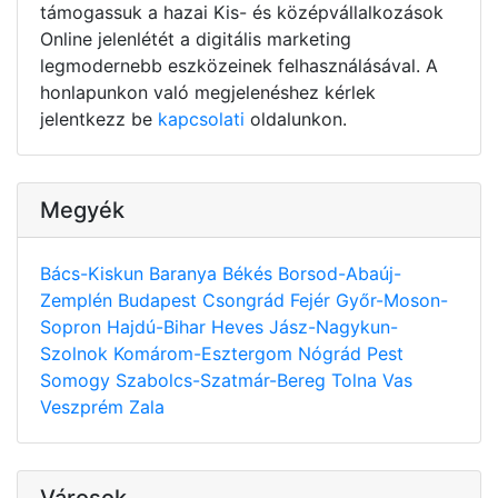
támogassuk a hazai Kis- és középvállalkozások
Online jelenlétét a digitális marketing
legmodernebb eszközeinek felhasználásával. A
honlapunkon való megjelenéshez kérlek
jelentkezz be
kapcsolati
oldalunkon.
Megyék
Bács-Kiskun
Baranya
Békés
Borsod-Abaúj-
Zemplén
Budapest
Csongrád
Fejér
Győr-Moson-
Sopron
Hajdú-Bihar
Heves
Jász-Nagykun-
Szolnok
Komárom-Esztergom
Nógrád
Pest
Somogy
Szabolcs-Szatmár-Bereg
Tolna
Vas
Veszprém
Zala
Városok