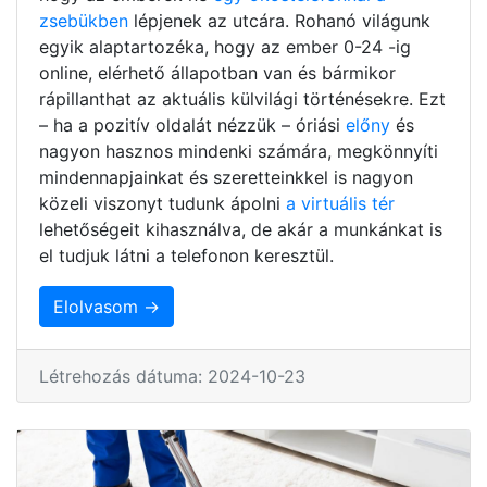
zsebükben
lépjenek az utcára. Rohanó világunk
egyik alaptartozéka, hogy az ember 0-24 -ig
online, elérhető állapotban van és bármikor
rápillanthat az aktuális külvilági történésekre. Ezt
– ha a pozitív oldalát nézzük – óriási
előny
és
nagyon hasznos mindenki számára, megkönnyíti
mindennapjainkat és szeretteinkkel is nagyon
közeli viszonyt tudunk ápolni
a virtuális tér
lehetőségeit kihasználva, de akár a munkánkat is
el tudjuk látni a telefonon keresztül.
Elolvasom →
Létrehozás dátuma: 2024-10-23