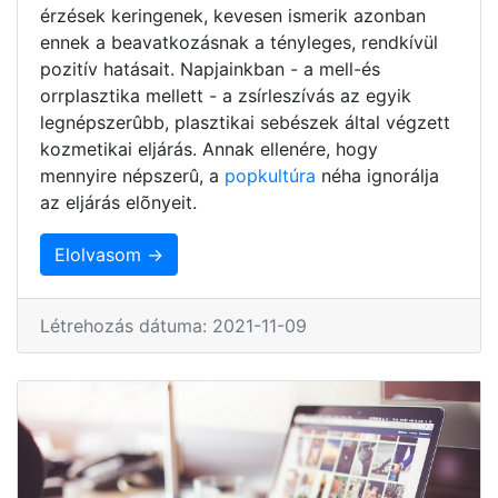
érzések keringenek, kevesen ismerik azonban
ennek a beavatkozásnak a tényleges, rendkívül
pozitív hatásait. Napjainkban - a mell-és
orrplasztika mellett - a zsírleszívás az egyik
legnépszerûbb, plasztikai sebészek által végzett
kozmetikai eljárás. Annak ellenére, hogy
mennyire népszerû, a
popkultúra
néha ignorálja
az eljárás elõnyeit.
Elolvasom →
Létrehozás dátuma: 2021-11-09