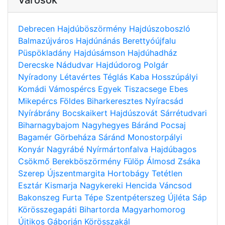
Debrecen
Hajdúböszörmény
Hajdúszoboszló
Balmazújváros
Hajdúnánás
Berettyóújfalu
Püspökladány
Hajdúsámson
Hajdúhadház
Derecske
Nádudvar
Hajdúdorog
Polgár
Nyíradony
Létavértes
Téglás
Kaba
Hosszúpályi
Komádi
Vámospércs
Egyek
Tiszacsege
Ebes
Mikepércs
Földes
Biharkeresztes
Nyíracsád
Nyírábrány
Bocskaikert
Hajdúszovát
Sárrétudvari
Biharnagybajom
Nagyhegyes
Báránd
Pocsaj
Bagamér
Görbeháza
Sáránd
Monostorpályi
Konyár
Nagyrábé
Nyírmártonfalva
Hajdúbagos
Csökmő
Berekböszörmény
Fülöp
Álmosd
Zsáka
Szerep
Újszentmargita
Hortobágy
Tetétlen
Esztár
Kismarja
Nagykereki
Hencida
Váncsod
Bakonszeg
Furta
Tépe
Szentpéterszeg
Újléta
Sáp
Körösszegapáti
Bihartorda
Magyarhomorog
Újtikos
Gáborján
Körösszakál