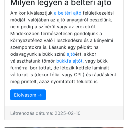
Milyen legyen a beltéri ajtó
Amikor kiválasztjuk
a beltéri ajtó
felületkezelési
módját, valójában az ajtó anyagáról beszélünk,
nem pedig a színéről vagy az erezetről.
Mindeközben természetesen gondoljunk a
környezetéhez való illeszkedésre és a kényelmi
szempontokra is. Lássunk egy példát: ha
odavagyunk a bükk színű
ajtó
ért, akkor
választhatunk tömör
bükkfa ajtót,
vagy bükk
furnérral borítottat, de létezik kétféle laminált
változat is (dekor fólia, vagy CPL) és ráadásként
még printelt, azaz nyomtatott felületű is.
Elolvasom →
Létrehozás dátuma: 2025-02-10