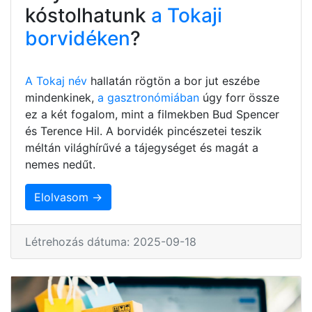
kóstolhatunk
a Tokaji
borvidéken
?
A Tokaj név
hallatán rögtön a bor jut eszébe
mindenkinek,
a gasztronómiában
úgy forr össze
ez a két fogalom, mint a filmekben Bud Spencer
és Terence Hil. A borvidék pincészetei teszik
méltán világhírűvé a tájegységet és magát a
nemes nedűt.
Elolvasom →
Létrehozás dátuma: 2025-09-18