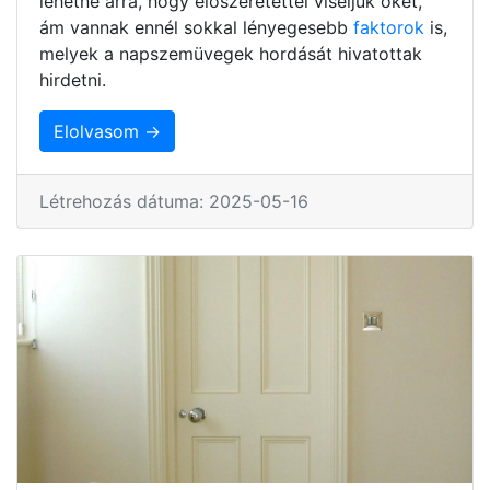
lehetne arra, hogy előszeretettel viseljük őket,
ám vannak ennél sokkal lényegesebb
faktorok
is,
melyek a napszemüvegek hordását hivatottak
hirdetni.
Elolvasom →
Létrehozás dátuma: 2025-05-16