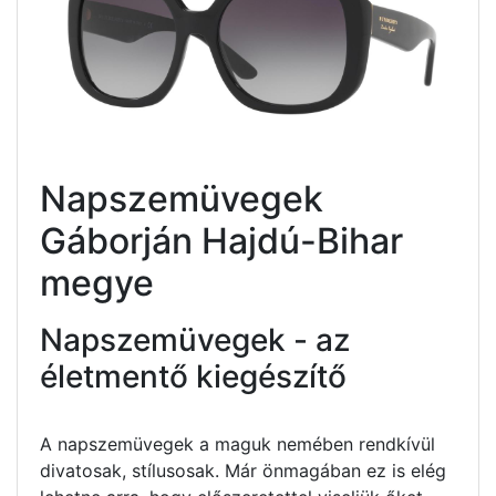
Napszemüvegek
Gáborján Hajdú-Bihar
megye
Napszemüvegek - az
életmentő kiegészítő
A napszemüvegek a maguk nemében rendkívül
divatosak, stílusosak. Már önmagában ez is elég