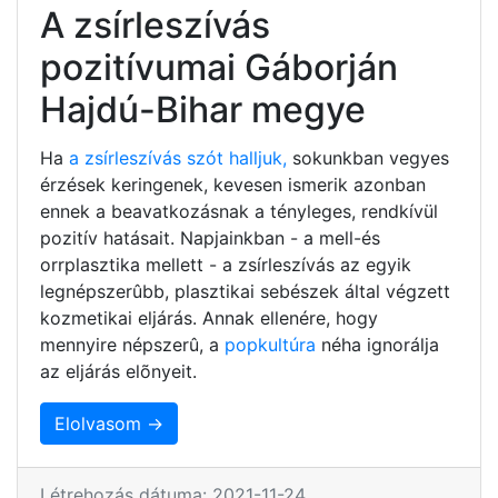
A zsírleszívás
pozitívumai Gáborján
Hajdú-Bihar megye
Ha
a zsírleszívás szót halljuk,
sokunkban vegyes
érzések keringenek, kevesen ismerik azonban
ennek a beavatkozásnak a tényleges, rendkívül
pozitív hatásait. Napjainkban - a mell-és
orrplasztika mellett - a zsírleszívás az egyik
legnépszerûbb, plasztikai sebészek által végzett
kozmetikai eljárás. Annak ellenére, hogy
mennyire népszerû, a
popkultúra
néha ignorálja
az eljárás elõnyeit.
Elolvasom →
Létrehozás dátuma: 2021-11-24