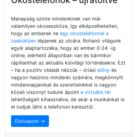
Manapság szinte mindenkinek van már
valamilyen okoseszköze, így elképzelhetetlen,
hogy az emberek ne
egy okostelefonnal a
zsebükben
lépjenek az utcára. Rohanó világunk
egyik alaptartozéka, hogy az ember 0-24 -ig
online, elérhető állapotban van és bármikor
rápillanthat az aktuális külvilági történésekre. Ezt
– ha a pozitív oldalát nézzük – óriási
előny
és
nagyon hasznos mindenki számára, megkönnyíti
mindennapjainkat és szeretteinkkel is nagyon
közeli viszonyt tudunk ápolni
a virtuális tér
lehetőségeit kihasználva, de akár a munkánkat is
el tudjuk látni a telefonon keresztül.
Elolvasom →