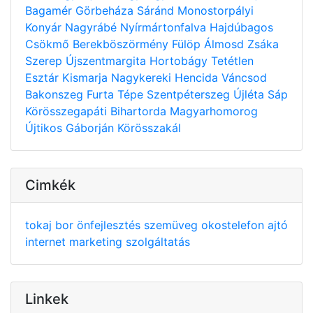
Bagamér
Görbeháza
Sáránd
Monostorpályi
Konyár
Nagyrábé
Nyírmártonfalva
Hajdúbagos
Csökmő
Berekböszörmény
Fülöp
Álmosd
Zsáka
Szerep
Újszentmargita
Hortobágy
Tetétlen
Esztár
Kismarja
Nagykereki
Hencida
Váncsod
Bakonszeg
Furta
Tépe
Szentpéterszeg
Újléta
Sáp
Körösszegapáti
Bihartorda
Magyarhomorog
Újtikos
Gáborján
Körösszakál
Cimkék
tokaj
bor
önfejlesztés
szemüveg
okostelefon
ajtó
internet
marketing
szolgáltatás
Linkek