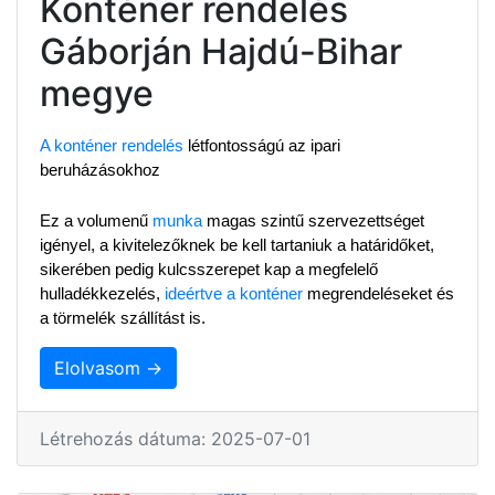
Konténer rendelés
Gáborján Hajdú-Bihar
megye
A konténer rendelés
 létfontosságú az ipari 
beruházásokhoz
Ez a volumenű 
munka
 magas szintű szervezettséget 
igényel, a kivitelezőknek be kell tartaniuk a határidőket, 
sikerében pedig kulcsszerepet kap a megfelelő 
hulladékkezelés, 
ideértve a konténer
 megrendeléseket és 
a törmelék szállítást is.
Elolvasom →
Létrehozás dátuma: 2025-07-01