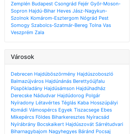
Zemplén
Budapest
Csongrád
Fejér
Győr-Moson-
Sopron
Hajdú-Bihar
Heves
Jász-Nagykun-
Szolnok
Komárom-Esztergom
Nógrád
Pest
Somogy
Szabolcs-Szatmár-Bereg
Tolna
Vas
Veszprém
Zala
Városok
Debrecen
Hajdúböszörmény
Hajdúszoboszló
Balmazújváros
Hajdúnánás
Berettyóújfalu
Püspökladány
Hajdúsámson
Hajdúhadház
Derecske
Nádudvar
Hajdúdorog
Polgár
Nyíradony
Létavértes
Téglás
Kaba
Hosszúpályi
Komádi
Vámospércs
Egyek
Tiszacsege
Ebes
Mikepércs
Földes
Biharkeresztes
Nyíracsád
Nyírábrány
Bocskaikert
Hajdúszovát
Sárrétudvari
Biharnagybajom
Nagyhegyes
Báránd
Pocsaj