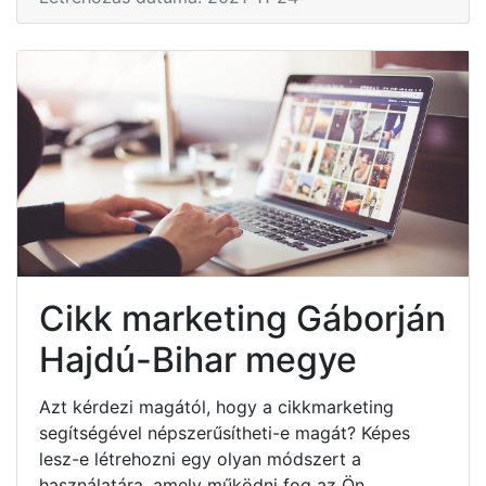
Cikk marketing Gáborján
Hajdú-Bihar megye
Azt kérdezi magától, hogy a cikkmarketing
segítségével népszerűsítheti-e magát? Képes
lesz-e létrehozni egy olyan módszert a
használatára, amely működni fog az Ön