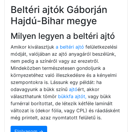
Beltéri ajtók Gáborján
Hajdú-Bihar megye
Milyen legyen a beltéri ajtó
Amikor kiválasztjuk
a beltéri ajtó
felületkezelési
módját, valójában az ajtó anyagáról beszélünk,
nem pedig a színéről vagy az erezetről.
Mindeközben természetesen gondoljunk a
környezetéhez való illeszkedésre és a kényelmi
szempontokra is. Lássunk egy példát: ha
odavagyunk a bükk színű
ajtó
ért, akkor
választhatunk tömör
bükkfa ajtót,
vagy bükk
furnérral borítottat, de létezik kétféle laminált
változat is (dekor fólia, vagy CPL) és ráadásként
még printelt, azaz nyomtatott felületű is.
Elolvasom →