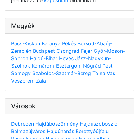
jelentkezz be
kapcsolati
oldalunkon.
Megyék
Bács-Kiskun
Baranya
Békés
Borsod-Abaúj-
Zemplén
Budapest
Csongrád
Fejér
Győr-Moson-
Sopron
Hajdú-Bihar
Heves
Jász-Nagykun-
Szolnok
Komárom-Esztergom
Nógrád
Pest
Somogy
Szabolcs-Szatmár-Bereg
Tolna
Vas
Veszprém
Zala
Városok
Debrecen
Hajdúböszörmény
Hajdúszoboszló
Balmazújváros
Hajdúnánás
Berettyóújfalu
Püspökladány
Hajdúsámson
Hajdúhadház