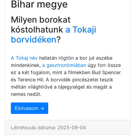
Bihar megye
Milyen borokat
kóstolhatunk
a Tokaji
borvidéken
?
A Tokaj név
hallatán rögtön a bor jut eszébe
mindenkinek,
a gasztronómiában
úgy forr össze
ez a két fogalom, mint a filmekben Bud Spencer
és Terence Hil. A borvidék pincészetei teszik
méltán világhírűvé a tájegységet és magát a
nemes nedűt.
Elolvasom →
Létrehozás dátuma: 2025-09-04