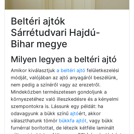
Beltéri ajtók
Sárrétudvari Hajdú-
Bihar megye
Milyen legyen a beltéri ajtó
Amikor kiválasztjuk
a beltéri ajtó
felületkezelési
módját, valójában az ajtó anyagáról beszélünk,
nem pedig a színéről vagy az erezetről.
Mindeközben természetesen gondoljunk a
környezetéhez való illeszkedésre és a kényelmi
szempontokra is. Lássunk egy példát: ha
odavagyunk a bükk színű
ajtó
ért, akkor
választhatunk tömör
bükkfa ajtót,
vagy bükk
furnérral borítottat, de létezik kétféle laminált