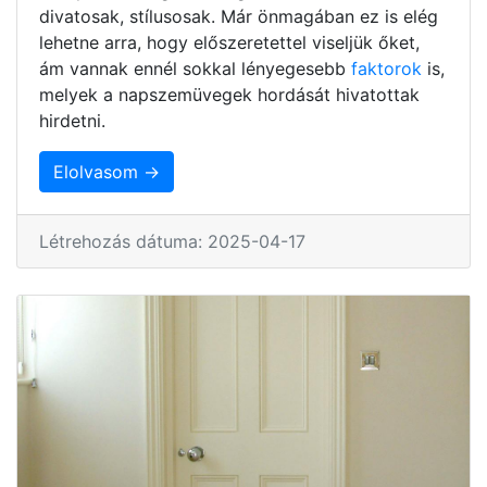
divatosak, stílusosak. Már önmagában ez is elég
lehetne arra, hogy előszeretettel viseljük őket,
ám vannak ennél sokkal lényegesebb
faktorok
is,
melyek a napszemüvegek hordását hivatottak
hirdetni.
Elolvasom →
Létrehozás dátuma: 2025-04-17