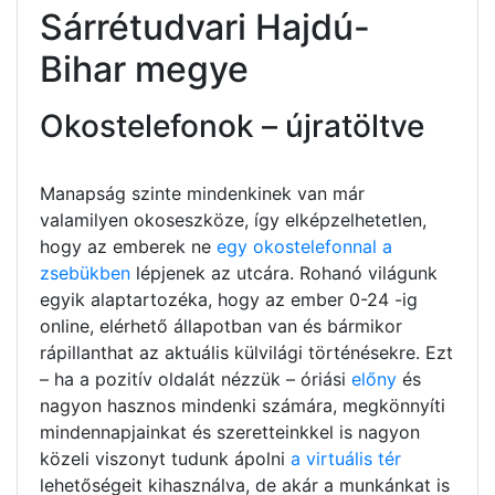
Sárrétudvari Hajdú-
Bihar megye
Okostelefonok – újratöltve
Manapság szinte mindenkinek van már
valamilyen okoseszköze, így elképzelhetetlen,
hogy az emberek ne
egy okostelefonnal a
zsebükben
lépjenek az utcára. Rohanó világunk
egyik alaptartozéka, hogy az ember 0-24 -ig
online, elérhető állapotban van és bármikor
rápillanthat az aktuális külvilági történésekre. Ezt
– ha a pozitív oldalát nézzük – óriási
előny
és
nagyon hasznos mindenki számára, megkönnyíti
mindennapjainkat és szeretteinkkel is nagyon
közeli viszonyt tudunk ápolni
a virtuális tér
lehetőségeit kihasználva, de akár a munkánkat is