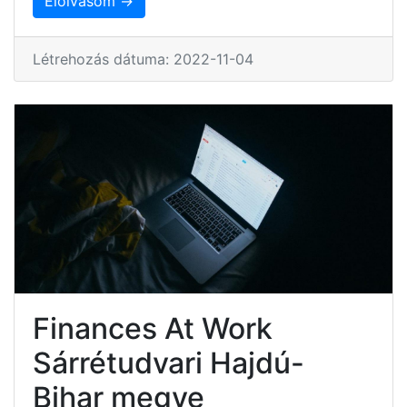
Elolvasom →
Létrehozás dátuma: 2022-11-04
Finances At Work
Sárrétudvari Hajdú-
Bihar megye