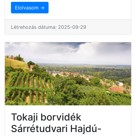
Elolvasom →
Létrehozás dátuma: 2025-09-29
Tokaji borvidék
Sárrétudvari Hajdú-