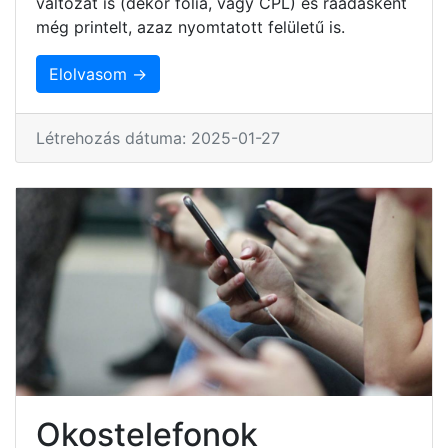
változat is (dekor fólia, vagy CPL) és ráadásként
még printelt, azaz nyomtatott felületű is.
Elolvasom →
Létrehozás dátuma: 2025-01-27
Okostelefonok