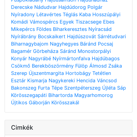
Derecske
Nádudvar
Hajdúdorog
Polgár
Nyíradony
Létavértes
Téglás
Kaba
Hosszúpályi
Komádi
Vámospércs
Egyek
Tiszacsege
Ebes
Mikepércs
Földes
Biharkeresztes
Nyíracsád
Nyírábrány
Bocskaikert
Hajdúszovát
Sárrétudvari
Biharnagybajom
Nagyhegyes
Báránd
Pocsaj
Bagamér
Görbeháza
Sáránd
Monostorpályi
Konyár
Nagyrábé
Nyírmártonfalva
Hajdúbagos
Csökmő
Berekböszörmény
Fülöp
Álmosd
Zsáka
Szerep
Újszentmargita
Hortobágy
Tetétlen
Esztár
Kismarja
Nagykereki
Hencida
Váncsod
Bakonszeg
Furta
Tépe
Szentpéterszeg
Újléta
Sáp
Körösszegapáti
Bihartorda
Magyarhomorog
Újtikos
Gáborján
Körösszakál
Cimkék