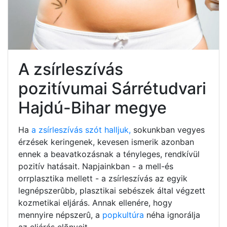
A zsírleszívás
pozitívumai Sárrétudvari
Hajdú-Bihar megye
Ha
a zsírleszívás szót halljuk,
sokunkban vegyes
érzések keringenek, kevesen ismerik azonban
ennek a beavatkozásnak a tényleges, rendkívül
pozitív hatásait. Napjainkban - a mell-és
orrplasztika mellett - a zsírleszívás az egyik
legnépszerûbb, plasztikai sebészek által végzett
kozmetikai eljárás. Annak ellenére, hogy
mennyire népszerû, a
popkultúra
néha ignorálja
az eljárás elõnyeit.