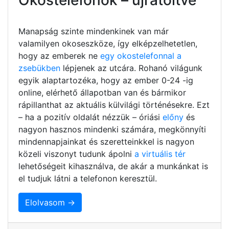
Manapság szinte mindenkinek van már
valamilyen okoseszköze, így elképzelhetetlen,
hogy az emberek ne
egy okostelefonnal a
zsebükben
lépjenek az utcára. Rohanó világunk
egyik alaptartozéka, hogy az ember 0-24 -ig
online, elérhető állapotban van és bármikor
rápillanthat az aktuális külvilági történésekre. Ezt
– ha a pozitív oldalát nézzük – óriási
előny
és
nagyon hasznos mindenki számára, megkönnyíti
mindennapjainkat és szeretteinkkel is nagyon
közeli viszonyt tudunk ápolni
a virtuális tér
lehetőségeit kihasználva, de akár a munkánkat is
el tudjuk látni a telefonon keresztül.
Elolvasom →