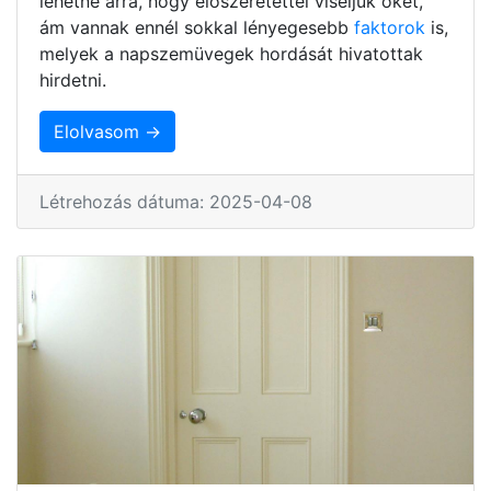
lehetne arra, hogy előszeretettel viseljük őket,
ám vannak ennél sokkal lényegesebb
faktorok
is,
melyek a napszemüvegek hordását hivatottak
hirdetni.
Elolvasom →
Létrehozás dátuma: 2025-04-08