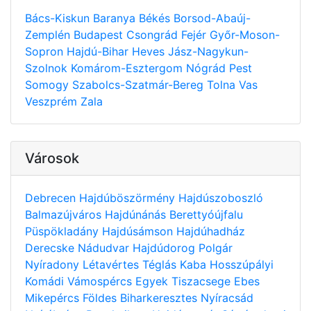
Bács-Kiskun
Baranya
Békés
Borsod-Abaúj-
Zemplén
Budapest
Csongrád
Fejér
Győr-Moson-
Sopron
Hajdú-Bihar
Heves
Jász-Nagykun-
Szolnok
Komárom-Esztergom
Nógrád
Pest
Somogy
Szabolcs-Szatmár-Bereg
Tolna
Vas
Veszprém
Zala
Városok
Debrecen
Hajdúböszörmény
Hajdúszoboszló
Balmazújváros
Hajdúnánás
Berettyóújfalu
Püspökladány
Hajdúsámson
Hajdúhadház
Derecske
Nádudvar
Hajdúdorog
Polgár
Nyíradony
Létavértes
Téglás
Kaba
Hosszúpályi
Komádi
Vámospércs
Egyek
Tiszacsege
Ebes
Mikepércs
Földes
Biharkeresztes
Nyíracsád