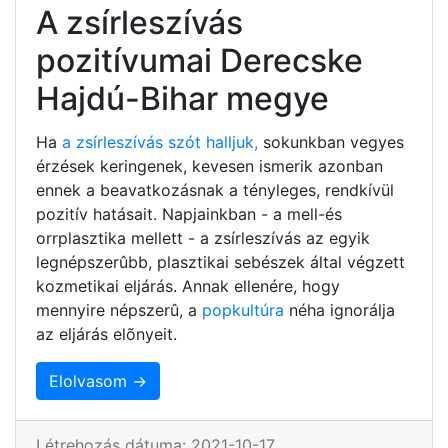
A zsírleszívás
pozitívumai Derecske
Hajdú-Bihar megye
Ha
a zsírleszívás szót halljuk,
sokunkban vegyes
érzések keringenek, kevesen ismerik azonban
ennek a beavatkozásnak a tényleges, rendkívül
pozitív hatásait. Napjainkban - a mell-és
orrplasztika mellett - a zsírleszívás az egyik
legnépszerûbb, plasztikai sebészek által végzett
kozmetikai eljárás. Annak ellenére, hogy
mennyire népszerû, a
popkultúra
néha ignorálja
az eljárás elõnyeit.
Elolvasom →
Létrehozás dátuma: 2021-10-17