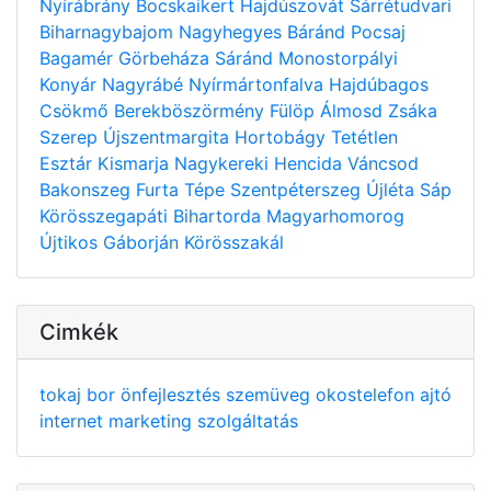
Nyírábrány
Bocskaikert
Hajdúszovát
Sárrétudvari
Biharnagybajom
Nagyhegyes
Báránd
Pocsaj
Bagamér
Görbeháza
Sáránd
Monostorpályi
Konyár
Nagyrábé
Nyírmártonfalva
Hajdúbagos
Csökmő
Berekböszörmény
Fülöp
Álmosd
Zsáka
Szerep
Újszentmargita
Hortobágy
Tetétlen
Esztár
Kismarja
Nagykereki
Hencida
Váncsod
Bakonszeg
Furta
Tépe
Szentpéterszeg
Újléta
Sáp
Körösszegapáti
Bihartorda
Magyarhomorog
Újtikos
Gáborján
Körösszakál
Cimkék
tokaj
bor
önfejlesztés
szemüveg
okostelefon
ajtó
internet
marketing
szolgáltatás