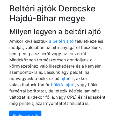
Beltéri ajtók Derecske
Hajdú-Bihar megye
Milyen legyen a beltéri ajtó
Amikor kiválasztjuk
a beltéri ajtó
felületkezelési
módját, valójában az ajtó anyagáról beszélünk,
nem pedig a színéről vagy az erezetről.
Mindeközben természetesen gondoljunk a
környezetéhez való illeszkedésre és a kényelmi
szempontokra is. Lássunk egy példát: ha
odavagyunk a bükk színű
ajtó
ért, akkor
választhatunk tömör
bükkfa ajtót,
vagy bükk
furnérral borítottat, de létezik kétféle laminált
változat is (dekor fólia, vagy CPL) és ráadásként
még printelt, azaz nyomtatott felületű is.
Elolvasom →