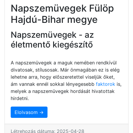
Napszemüvegek Fülöp
Hajdú-Bihar megye
Napszemüvegek - az
életmentő kiegészítő
A napszemüvegek a maguk nemében rendkívül
divatosak, stílusosak. Már önmagában ez is elég
lehetne arra, hogy előszeretettel viseljük őket,
ám vannak ennél sokkal lényegesebb
faktorok
is,
melyek a napszemüvegek hordását hivatottak
hirdetni.
Elolvasom →
Létrehozás dátuma: 2025-04-28