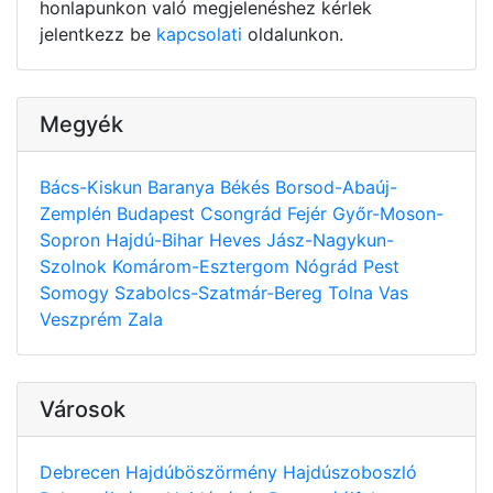
honlapunkon való megjelenéshez kérlek
jelentkezz be
kapcsolati
oldalunkon.
Megyék
Bács-Kiskun
Baranya
Békés
Borsod-Abaúj-
Zemplén
Budapest
Csongrád
Fejér
Győr-Moson-
Sopron
Hajdú-Bihar
Heves
Jász-Nagykun-
Szolnok
Komárom-Esztergom
Nógrád
Pest
Somogy
Szabolcs-Szatmár-Bereg
Tolna
Vas
Veszprém
Zala
Városok
Debrecen
Hajdúböszörmény
Hajdúszoboszló