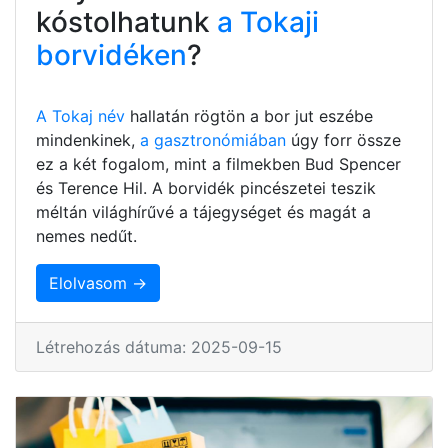
kóstolhatunk
a Tokaji
borvidéken
?
A Tokaj név
hallatán rögtön a bor jut eszébe
mindenkinek,
a gasztronómiában
úgy forr össze
ez a két fogalom, mint a filmekben Bud Spencer
és Terence Hil. A borvidék pincészetei teszik
méltán világhírűvé a tájegységet és magát a
nemes nedűt.
Elolvasom →
Létrehozás dátuma: 2025-09-15