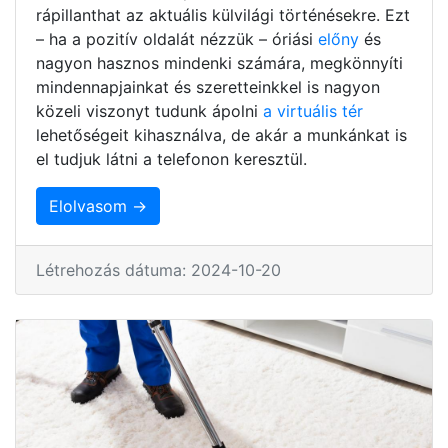
rápillanthat az aktuális külvilági történésekre. Ezt
– ha a pozitív oldalát nézzük – óriási
előny
és
nagyon hasznos mindenki számára, megkönnyíti
mindennapjainkat és szeretteinkkel is nagyon
közeli viszonyt tudunk ápolni
a virtuális tér
lehetőségeit kihasználva, de akár a munkánkat is
el tudjuk látni a telefonon keresztül.
Elolvasom →
Létrehozás dátuma: 2024-10-20