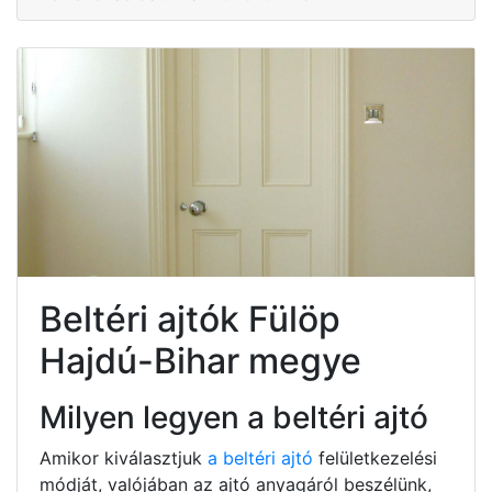
Beltéri ajtók Fülöp
Hajdú-Bihar megye
Milyen legyen a beltéri ajtó
Amikor kiválasztjuk
a beltéri ajtó
felületkezelési
módját, valójában az ajtó anyagáról beszélünk,