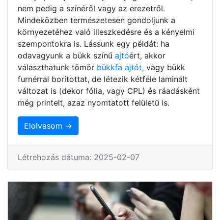
nem pedig a színéről vagy az erezetről.
Mindeközben természetesen gondoljunk a
környezetéhez való illeszkedésre és a kényelmi
szempontokra is. Lássunk egy példát: ha
odavagyunk a bükk színű
ajtó
ért, akkor
választhatunk tömör
bükkfa ajtót,
vagy bükk
furnérral borítottat, de létezik kétféle laminált
változat is (dekor fólia, vagy CPL) és ráadásként
még printelt, azaz nyomtatott felületű is.
Elolvasom →
Létrehozás dátuma: 2025-02-07