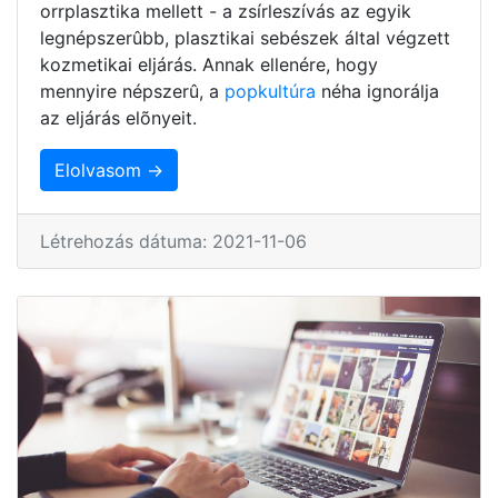
orrplasztika mellett - a zsírleszívás az egyik
legnépszerûbb, plasztikai sebészek által végzett
kozmetikai eljárás. Annak ellenére, hogy
mennyire népszerû, a
popkultúra
néha ignorálja
az eljárás elõnyeit.
Elolvasom →
Létrehozás dátuma: 2021-11-06