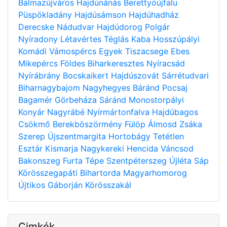
Balmazújváros
Hajdúnánás
Berettyóújfalu
Püspökladány
Hajdúsámson
Hajdúhadház
Derecske
Nádudvar
Hajdúdorog
Polgár
Nyíradony
Létavértes
Téglás
Kaba
Hosszúpályi
Komádi
Vámospércs
Egyek
Tiszacsege
Ebes
Mikepércs
Földes
Biharkeresztes
Nyíracsád
Nyírábrány
Bocskaikert
Hajdúszovát
Sárrétudvari
Biharnagybajom
Nagyhegyes
Báránd
Pocsaj
Bagamér
Görbeháza
Sáránd
Monostorpályi
Konyár
Nagyrábé
Nyírmártonfalva
Hajdúbagos
Csökmő
Berekböszörmény
Fülöp
Álmosd
Zsáka
Szerep
Újszentmargita
Hortobágy
Tetétlen
Esztár
Kismarja
Nagykereki
Hencida
Váncsod
Bakonszeg
Furta
Tépe
Szentpéterszeg
Újléta
Sáp
Körösszegapáti
Bihartorda
Magyarhomorog
Újtikos
Gáborján
Körösszakál
Cimkék