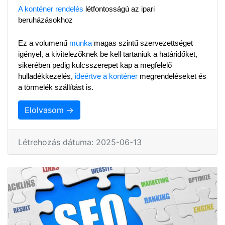
A konténer rendelés
 létfontosságú az ipari 
beruházásokhoz
Ez a volumenű 
munka
 magas szintű szervezettséget 
igényel, a kivitelezőknek be kell tartaniuk a határidőket, 
sikerében pedig kulcsszerepet kap a megfelelő 
hulladékkezelés, 
ideértve a konténer
 megrendeléseket és 
a törmelék szállítást is.
Elolvasom →
Létrehozás dátuma: 2025-06-13