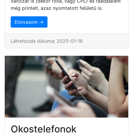
változat is (dekor fólia, vagy CPL) és ráadásként
még printelt, azaz nyomtatott felületű is.
Elolvasom →
Létrehozás dátuma: 2025-01-16
Okostelefonok