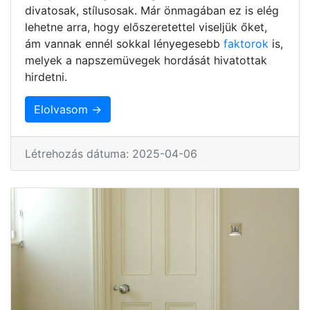
divatosak, stílusosak. Már önmagában ez is elég
lehetne arra, hogy előszeretettel viseljük őket,
ám vannak ennél sokkal lényegesebb
faktorok
is,
melyek a napszemüvegek hordását hivatottak
hirdetni.
Elolvasom →
Létrehozás dátuma: 2025-04-06