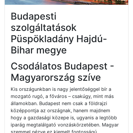
Budapesti
szolgáltatások
Püspökladány Hajdú-
Bihar megye
Csodálatos Budapest -
Magyarország szíve
Kis országunkban is nagy jelentőséggel bír a
mozgató rugó, a főváros – csakúgy, mint más
államokban. Budapest nem csak a földrajzi
középpontja az országnak, hanem majdnem
hogy a gazdasági közepe is, ugyanis a legtöbb
iparág megtalálgató vonzáskörzetében. Magyar
szemmel nézve ez kiemelt fontosságú.