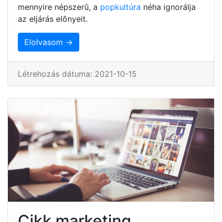
mennyire népszerû, a
popkultúra
néha ignorálja
az eljárás elõnyeit.
Elolvasom →
Létrehozás dátuma: 2021-10-15
Cikk marketing