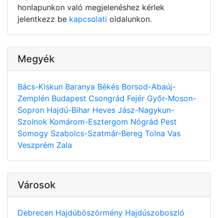
honlapunkon való megjelenéshez kérlek
jelentkezz be
kapcsolati
oldalunkon.
Megyék
Bács-Kiskun
Baranya
Békés
Borsod-Abaúj-
Zemplén
Budapest
Csongrád
Fejér
Győr-Moson-
Sopron
Hajdú-Bihar
Heves
Jász-Nagykun-
Szolnok
Komárom-Esztergom
Nógrád
Pest
Somogy
Szabolcs-Szatmár-Bereg
Tolna
Vas
Veszprém
Zala
Városok
Debrecen
Hajdúböszörmény
Hajdúszoboszló