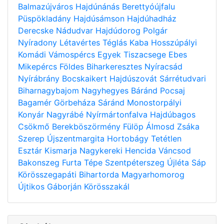
Balmazújváros
Hajdúnánás
Berettyóújfalu
Püspökladány
Hajdúsámson
Hajdúhadház
Derecske
Nádudvar
Hajdúdorog
Polgár
Nyíradony
Létavértes
Téglás
Kaba
Hosszúpályi
Komádi
Vámospércs
Egyek
Tiszacsege
Ebes
Mikepércs
Földes
Biharkeresztes
Nyíracsád
Nyírábrány
Bocskaikert
Hajdúszovát
Sárrétudvari
Biharnagybajom
Nagyhegyes
Báránd
Pocsaj
Bagamér
Görbeháza
Sáránd
Monostorpályi
Konyár
Nagyrábé
Nyírmártonfalva
Hajdúbagos
Csökmő
Berekböszörmény
Fülöp
Álmosd
Zsáka
Szerep
Újszentmargita
Hortobágy
Tetétlen
Esztár
Kismarja
Nagykereki
Hencida
Váncsod
Bakonszeg
Furta
Tépe
Szentpéterszeg
Újléta
Sáp
Körösszegapáti
Bihartorda
Magyarhomorog
Újtikos
Gáborján
Körösszakál