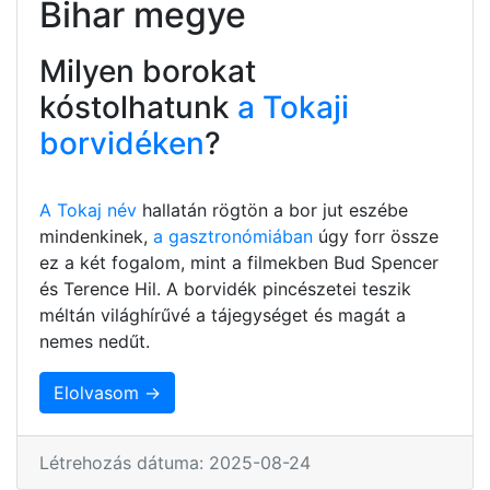
Bihar megye
Milyen borokat
kóstolhatunk
a Tokaji
borvidéken
?
A Tokaj név
hallatán rögtön a bor jut eszébe
mindenkinek,
a gasztronómiában
úgy forr össze
ez a két fogalom, mint a filmekben Bud Spencer
és Terence Hil. A borvidék pincészetei teszik
méltán világhírűvé a tájegységet és magát a
nemes nedűt.
Elolvasom →
Létrehozás dátuma: 2025-08-24