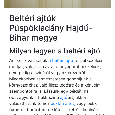
Beltéri ajtók
Püspökladány Hajdú-
Bihar megye
Milyen legyen a beltéri ajtó
Amikor kiválasztjuk
a beltéri ajtó
felületkezelési
módját, valójában az ajtó anyagáról beszélünk,
nem pedig a színéről vagy az erezetről.
Mindeközben természetesen gondoljunk a
környezetéhez való illeszkedésre és a kényelmi
szempontokra is. Lássunk egy példát: ha
odavagyunk a bükk színű
ajtó
ért, akkor
választhatunk tömör
bükkfa ajtót,
vagy bükk
furnérral borítottat, de létezik kétféle laminált