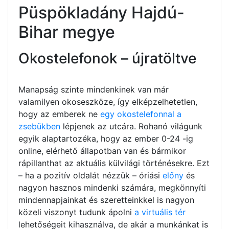
Püspökladány Hajdú-
Bihar megye
Okostelefonok – újratöltve
Manapság szinte mindenkinek van már
valamilyen okoseszköze, így elképzelhetetlen,
hogy az emberek ne
egy okostelefonnal a
zsebükben
lépjenek az utcára. Rohanó világunk
egyik alaptartozéka, hogy az ember 0-24 -ig
online, elérhető állapotban van és bármikor
rápillanthat az aktuális külvilági történésekre. Ezt
– ha a pozitív oldalát nézzük – óriási
előny
és
nagyon hasznos mindenki számára, megkönnyíti
mindennapjainkat és szeretteinkkel is nagyon
közeli viszonyt tudunk ápolni
a virtuális tér
lehetőségeit kihasználva, de akár a munkánkat is