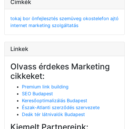
Cimkék
tokaj
bor
önfejlesztés
szemüveg
okostelefon
ajtó
internet
marketing
szolgáltatás
Linkek
Olvass érdekes Marketing
cikkeket:
Premium link building
SEO Budapest
Keresőoptimalizálás Budapest
Észak-Atlanti szerződés szervezete
Deák tér látnivalók Budapest
Kiemelt Partnereink: