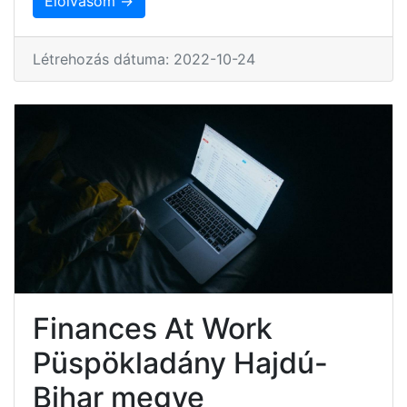
Elolvasom →
Létrehozás dátuma: 2022-10-24
Finances At Work
Püspökladány Hajdú-
Bihar megye