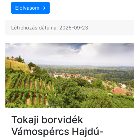
Elolvasom →
Létrehozás dátuma: 2025-09-23
Tokaji borvidék
Vámospércs Hajdú-