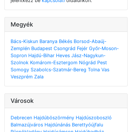
jelentkezz be
kapcsolati
oldalunkon.
Megyék
Bács-Kiskun
Baranya
Békés
Borsod-Abaúj-
Zemplén
Budapest
Csongrád
Fejér
Győr-Moson-
Sopron
Hajdú-Bihar
Heves
Jász-Nagykun-
Szolnok
Komárom-Esztergom
Nógrád
Pest
Somogy
Szabolcs-Szatmár-Bereg
Tolna
Vas
Veszprém
Zala
Városok
Debrecen
Hajdúböszörmény
Hajdúszoboszló
Balmazújváros
Hajdúnánás
Berettyóújfalu
Püspökladány
Hajdúsámson
Hajdúhadház