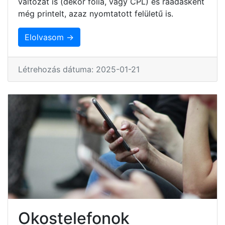
változat is (dekor fólia, vagy CPL) és ráadásként
még printelt, azaz nyomtatott felületű is.
Elolvasom →
Létrehozás dátuma: 2025-01-21
Okostelefonok