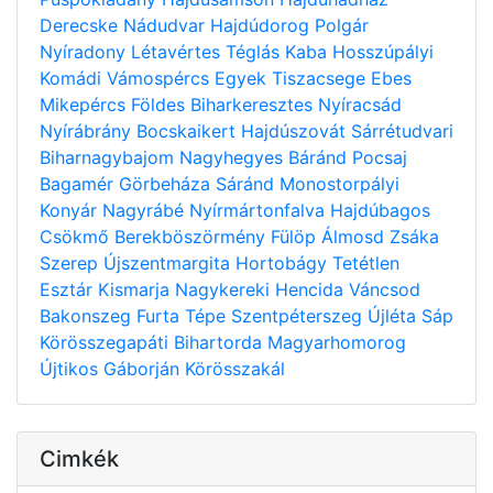
Derecske
Nádudvar
Hajdúdorog
Polgár
Nyíradony
Létavértes
Téglás
Kaba
Hosszúpályi
Komádi
Vámospércs
Egyek
Tiszacsege
Ebes
Mikepércs
Földes
Biharkeresztes
Nyíracsád
Nyírábrány
Bocskaikert
Hajdúszovát
Sárrétudvari
Biharnagybajom
Nagyhegyes
Báránd
Pocsaj
Bagamér
Görbeháza
Sáránd
Monostorpályi
Konyár
Nagyrábé
Nyírmártonfalva
Hajdúbagos
Csökmő
Berekböszörmény
Fülöp
Álmosd
Zsáka
Szerep
Újszentmargita
Hortobágy
Tetétlen
Esztár
Kismarja
Nagykereki
Hencida
Váncsod
Bakonszeg
Furta
Tépe
Szentpéterszeg
Újléta
Sáp
Körösszegapáti
Bihartorda
Magyarhomorog
Újtikos
Gáborján
Körösszakál
Cimkék