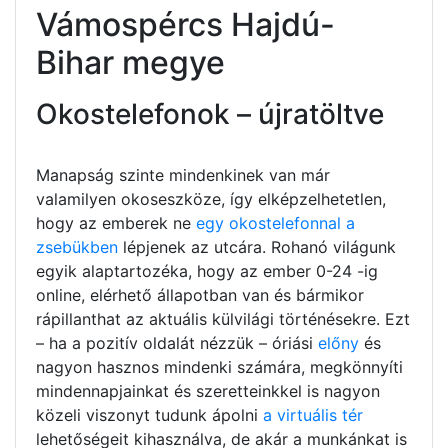
Vámospércs Hajdú-
Bihar megye
Okostelefonok – újratöltve
Manapság szinte mindenkinek van már
valamilyen okoseszköze, így elképzelhetetlen,
hogy az emberek ne
egy okostelefonnal a
zsebükben
lépjenek az utcára. Rohanó világunk
egyik alaptartozéka, hogy az ember 0-24 -ig
online, elérhető állapotban van és bármikor
rápillanthat az aktuális külvilági történésekre. Ezt
– ha a pozitív oldalát nézzük – óriási
előny
és
nagyon hasznos mindenki számára, megkönnyíti
mindennapjainkat és szeretteinkkel is nagyon
közeli viszonyt tudunk ápolni
a virtuális tér
lehetőségeit kihasználva, de akár a munkánkat is