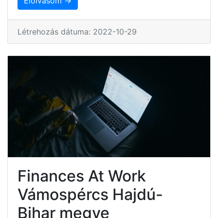
Elolvasom →
Létrehozás dátuma: 2022-10-29
Finances At Work
Vámospércs Hajdú-
Bihar megye