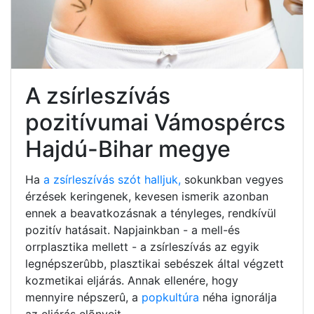
A zsírleszívás
pozitívumai Vámospércs
Hajdú-Bihar megye
Ha
a zsírleszívás szót halljuk,
sokunkban vegyes
érzések keringenek, kevesen ismerik azonban
ennek a beavatkozásnak a tényleges, rendkívül
pozitív hatásait. Napjainkban - a mell-és
orrplasztika mellett - a zsírleszívás az egyik
legnépszerûbb, plasztikai sebészek által végzett
kozmetikai eljárás. Annak ellenére, hogy
mennyire népszerû, a
popkultúra
néha ignorálja
az eljárás elõnyeit.