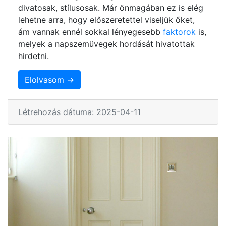
divatosak, stílusosak. Már önmagában ez is elég
lehetne arra, hogy előszeretettel viseljük őket,
ám vannak ennél sokkal lényegesebb
faktorok
is,
melyek a napszemüvegek hordását hivatottak
hirdetni.
Elolvasom →
Létrehozás dátuma: 2025-04-11