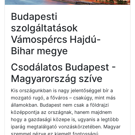
Budapesti
szolgáltatások
Vámospércs Hajdú-
Bihar megye
Csodálatos Budapest -
Magyarország szíve
Kis országunkban is nagy jelentőséggel bír a
mozgató rugó, a főváros – csakúgy, mint más
államokban. Budapest nem csak a földrajzi
középpontja az országnak, hanem majdnem
hogy a gazdasági közepe is, ugyanis a legtöbb
iparág megtalálgató vonzáskörzetében. Magyar
szemmel nézve ez kiemelt fontosságú.