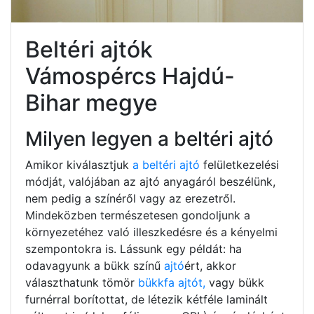
Beltéri ajtók
Vámospércs Hajdú-
Bihar megye
Milyen legyen a beltéri ajtó
Amikor kiválasztjuk
a beltéri ajtó
felületkezelési
módját, valójában az ajtó anyagáról beszélünk,
nem pedig a színéről vagy az erezetről.
Mindeközben természetesen gondoljunk a
környezetéhez való illeszkedésre és a kényelmi
szempontokra is. Lássunk egy példát: ha
odavagyunk a bükk színű
ajtó
ért, akkor
választhatunk tömör
bükkfa ajtót,
vagy bükk
furnérral borítottat, de létezik kétféle laminált