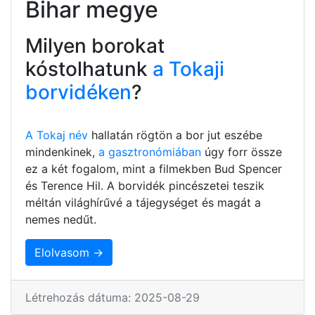
Bihar megye
Milyen borokat
kóstolhatunk
a Tokaji
borvidéken
?
A Tokaj név
hallatán rögtön a bor jut eszébe
mindenkinek,
a gasztronómiában
úgy forr össze
ez a két fogalom, mint a filmekben Bud Spencer
és Terence Hil. A borvidék pincészetei teszik
méltán világhírűvé a tájegységet és magát a
nemes nedűt.
Elolvasom →
Létrehozás dátuma: 2025-08-29