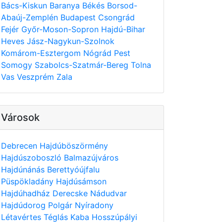
Bács-Kiskun
Baranya
Békés
Borsod-
Abaúj-Zemplén
Budapest
Csongrád
Fejér
Győr-Moson-Sopron
Hajdú-Bihar
Heves
Jász-Nagykun-Szolnok
Komárom-Esztergom
Nógrád
Pest
Somogy
Szabolcs-Szatmár-Bereg
Tolna
Vas
Veszprém
Zala
Városok
Debrecen
Hajdúböszörmény
Hajdúszoboszló
Balmazújváros
Hajdúnánás
Berettyóújfalu
Püspökladány
Hajdúsámson
Hajdúhadház
Derecske
Nádudvar
Hajdúdorog
Polgár
Nyíradony
Létavértes
Téglás
Kaba
Hosszúpályi