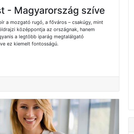
t - Magyarország szíve
bír a mozgató rugó, a főváros – csakúgy, mint
ldrajzi középpontja az országnak, hanem
yanis a legtöbb iparág megtalálgató
e ez kiemelt fontosságú.