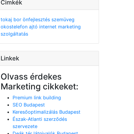
Cimkék
tokaj
bor
önfejlesztés
szemüveg
okostelefon
ajtó
internet
marketing
szolgáltatás
Linkek
Olvass érdekes
Marketing cikkeket:
Premium link building
SEO Budapest
Keresőoptimalizálás Budapest
Észak-Atlanti szerződés
szervezete
Deák tér látnivalók Budapest