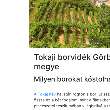
Tokaji borvidék Gör
megye
Milyen borokat kóstolh
A Tokaj név
hallatán rögtön a bor jut e
össze ez a két fogalom, mint a filmekbe
pincészetei teszik méltán világhírűvé a