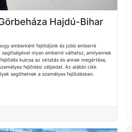
 Görbeháza Hajdú-Bihar
hogy emberként fejlődjünk és jobb emberré
k segítségével olyan emberré válhatsz, amilyennek
fejlődés kulcsa az oktatás és annak megértése,
emélyes fejlődési céljaidat. Az alábbi cikk
lyek segíthetnek a személyes fejlődésben.