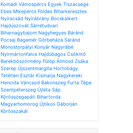
Komádi
Vámospércs
Egyek
Tiszacsege
Ebes
Mikepércs
Földes
Biharkeresztes
Nyíracsád
Nyírábrány
Bocskaikert
Hajdúszovát
Sárrétudvari
Biharnagybajom
Nagyhegyes
Báránd
Pocsaj
Bagamér
Görbeháza
Sáránd
Monostorpályi
Konyár
Nagyrábé
Nyírmártonfalva
Hajdúbagos
Csökmő
Berekböszörmény
Fülöp
Álmosd
Zsáka
Szerep
Újszentmargita
Hortobágy
Tetétlen
Esztár
Kismarja
Nagykereki
Hencida
Váncsod
Bakonszeg
Furta
Tépe
Szentpéterszeg
Újléta
Sáp
Körösszegapáti
Bihartorda
Magyarhomorog
Újtikos
Gáborján
Körösszakál