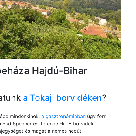
beháza Hajdú-Bihar
atunk
a Tokaji borvidéken
?
szébe mindenkinek,
a gasztronómiában
úgy forr
n Bud Spencer és Terence Hil. A borvidék
 tájegységet és magát a nemes nedűt.